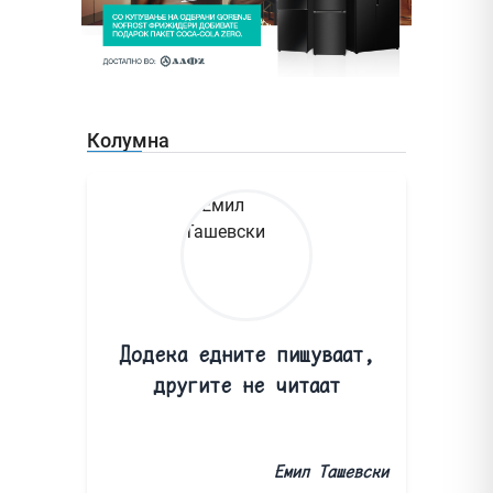
Колумна
Додека едните пишуваат,
другите не читаат
Емил Ташевски