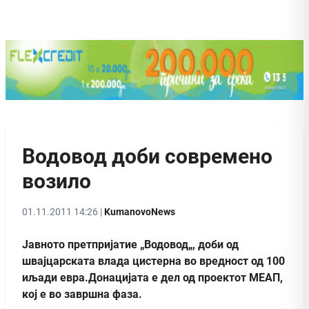
Водовод доби современо
возило
01.11.2011 14:26 |
KumanovoNews
Јавното претпријатие „Водовод„, доби од
швајцарската влада цистерна во вредност од 100
иљади евра.Донацијата е дел од проектот МЕАП,
кој е во завршна фаза.