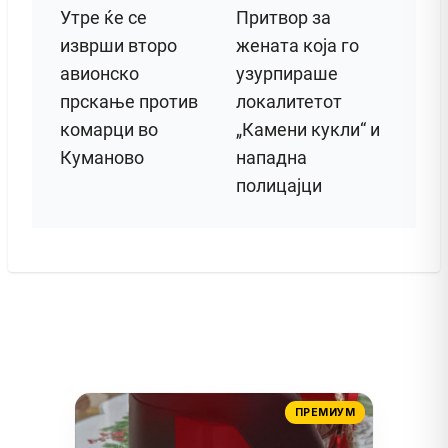
Утре ќе се
Притвор за
изврши второ
жената која го
авионско
узурпираше
прскање против
локалитетот
комарци во
„Камени кукли“ и
Куманово
нападна
полицајци
ПРЕМИУМ