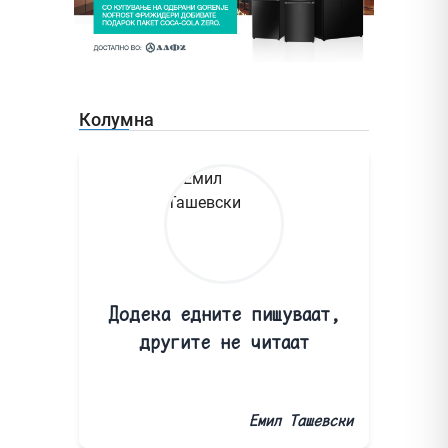
Колумна
Додека едните пишуваат,
другите не читаат
Емил Ташевски