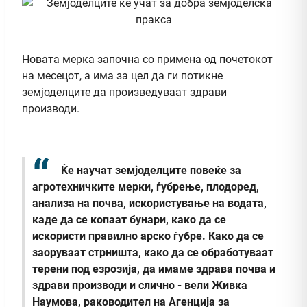
Новата мерка започна со примена од почетокот
на месецот, а има за цел да ги потикне
земјоделците да произведуваат здрави
производи.
Ќе научат земјоделците повеќе за
агротехничките мерки, ѓубрење, плодоред,
анализа на почва, искористување на водата,
каде да се копаат бунари, како да се
искористи правилно арско ѓубре. Како да се
заоруваат стрништа, како да се обработуваат
терени под езрозија, да имаме здрава почва и
здрави производи и слично - вели Живка
Наумова, раководител на Агенција за