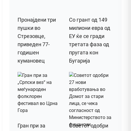
Пронајдени три
Со грант од 149
пушки во
милиони евра од
Стрезовце,
ЕУ ќе се гради
приведен 77-
третата фаза од
годишен
пругата кон
кумановец
Бугарија
Гран при за
Советот одобри