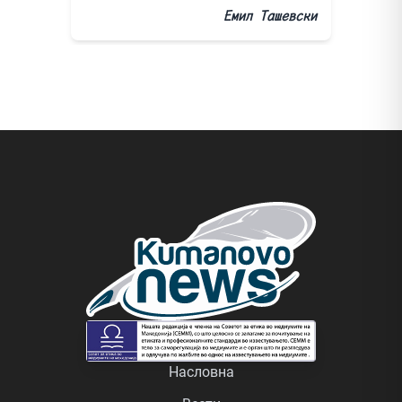
Емил Ташевски
Насловна