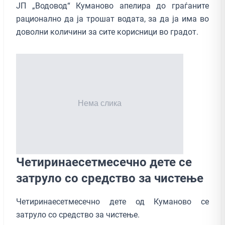
ЈП „Водовод“ Куманово апелира до граѓаните
рационално да ја трошат водата, за да ја има во
доволни количини за сите корисници во градот.
Четиринаесетмесечно дете се
затруло со средство за чистење
Четиринаесетмесечно дете од Куманово се
затруло со средство за чистење.