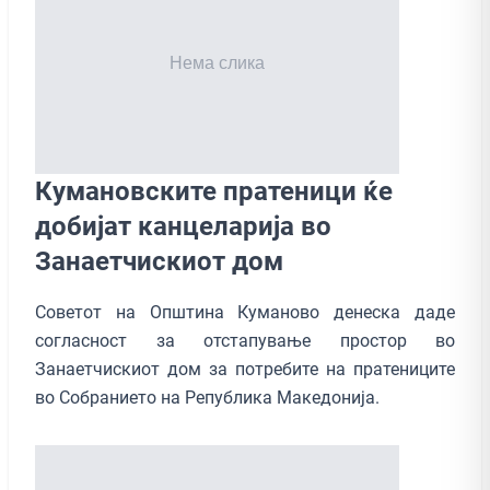
Кумановските пратеници ќе
добијат канцеларија во
Занаетчискиот дом
Советот на Општина Куманово денеска даде
согласност за отстапување простор во
Занаетчискиот дом за потребите на пратениците
во Собранието на Република Македонија.