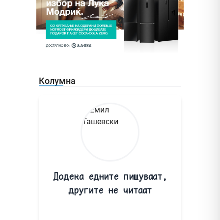
Колумна
Додека едните пишуваат,
другите не читаат