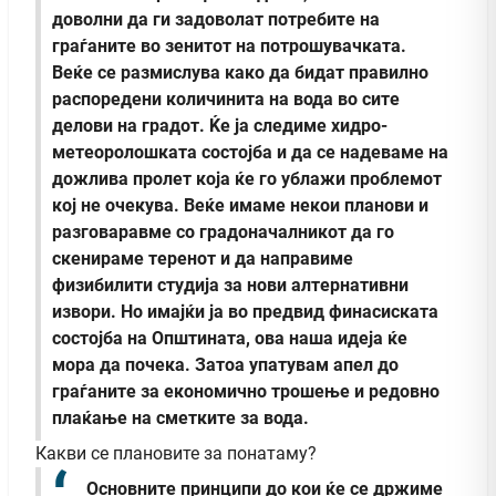
доволни да ги задоволат потребите на
граѓаните во зенитот на потрошувачката.
Веќе се размислува како да бидат правилно
распоредени количинита на вода во сите
делови на градот. Ќе ја следиме хидро-
метеоролошката состојба и да се надеваме на
дожлива пролет која ќе го ублажи проблемот
кој не очекува. Веќе имаме некои планови и
разговаравме со градоначалникот да го
скенираме теренот и да направиме
физибилити студија за нови алтернативни
извори. Но имајќи ја во предвид финасиската
состојба на Општината, ова наша идеја ќе
мора да почека. Затоа упатувам апел до
граѓаните за економично трошење и редовно
плаќање на сметките за вода.
Какви се плановите за понатаму?
Основните принципи до кои ќе се држиме