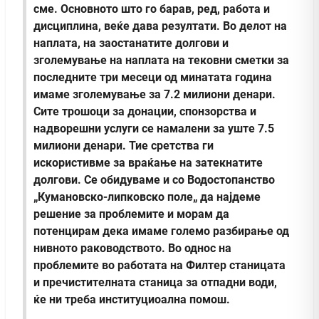
сме. Основното што го барав, ред, работа и
дисциплина, веќе дава резултати. Во делот на
наплата, на заостанатите долгови и
зголемување на наплата на тековни сметки за
последните три месеци од минатата година
имаме зголемување за 7.2 милиони денари.
Сите трошоци за донации, спонзорства и
надворешни услуги се намалени за уште 7.5
милиони денари. Тие сретства ги
искористивме за враќање на затекнатите
долгови. Се обидуваме и со Водостопанство
„Кумановско-липковско поле„ да најдеме
решение за проблемите и морам да
потенцирам дека имаме големо разбирање од
нивното раководството. Во однос на
проблемите во работата на Филтер станицата
и пречистителната станица за отпадни води,
ќе ни треба институциоална помош.