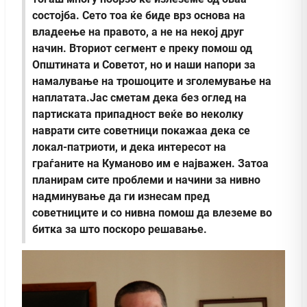
состојба. Сето тоа ќе биде врз основа на
владеење на правото, а не на некој друг
начин. Вториот сегмент е преку помош од
Општината и Советот, но и наши напори за
намалување на трошоците и зголемување на
наплатата.Јас сметам дека без оглед на
партиската припадност веќе во неколку
наврати сите советници покажаа дека се
локал-патриоти, и дека интересот на
граѓаните на Куманово им е најважен. Затоа
планирам сите проблеми и начини за нивно
надминување да ги изнесам пред
советниците и со нивна помош да влеземе во
битка за што поскоро решавање.