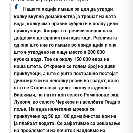
Нашата акција имаше за цел да утврди
колку вкупно домаќинства ја трошат нашата
вода, колку има правни субјекти и колку диви
приклучоци. Акцијата е речиси завршена и
дојдовме до фрапантни податоци. Разликата
од она што ние го имаме во евиденција и она
што е утврдено на лице место е 200 000
кубика вода. Тое се околу 150 000 евра на
наша штета. Откриени се голем број на диви
приклучоци, а што е уште пострашно постојат
диви мрежи на неколку реони во градот, како
што се Стари лозја, делот околу стадионот
Башкими, на патот кон селото Романовце зад
Лукоил, во селото Черкезе и населбата Гладно
поље. На една нелегална мрежа се
приклучени од 50 до 100 домаќинства кои не
ја плаќаат водата. Се зафативме со решавање
на проблемот и на почеток наидовме на