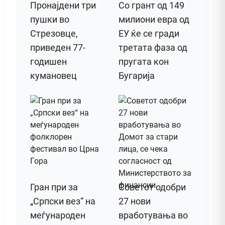
Пронајдени три
Со грант од 149
пушки во
милиони евра од
Стрезовце,
ЕУ ќе се гради
приведен 77-
третата фаза од
годишен
пругата кон
кумановец
Бугарија
Гран при за
Советот одобри
„Српски вез“ на
27 нови
меѓународен
вработувања во