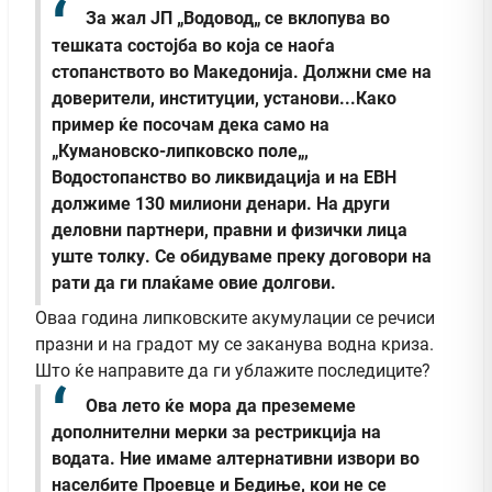
За жал ЈП „Водовод„ се вклопува во
тешката состојба во која се наоѓа
стопанството во Македонија. Должни сме на
доверители, институции, установи...Како
пример ќе посочам дека само на
„Кумановско-липковско поле„,
Водостопанство во ликвидација и на ЕВН
должиме 130 милиони денари. На други
деловни партнери, правни и физички лица
уште толку. Се обидуваме преку договори на
рати да ги плаќаме овие долгови.
Оваа година липковските акумулации се речиси
празни и на градот му се заканува водна криза.
Што ќе направите да ги ублажите последиците?
Ова лето ќе мора да преземеме
дополнителни мерки за рестрикција на
водата. Ние имаме алтернативни извори во
населбите Проевце и Бедиње, кои не се