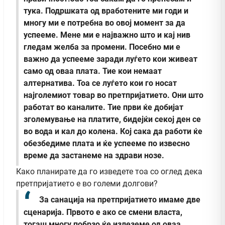
тука. Подршката од вработените ми годи и
многу ми е потребна во овој момент за да
успееме. Мене ми е најважно што и кај нив
гледам желба за промени. Посебно ми е
важно да успееме заради луѓето кои живеат
само од оваа плата. Тие кои немаат
алтернатива. Тоа се луѓето кои го носат
најголемиот товар во претпријатието. Они што
работат во каналите. Тие први ќе добијат
зголемување на платите, бидејќи секој ден се
во вода и кал до колена. Кој сака да работи ќе
обезбедиме плата и ќе успееме по извесно
време да застанеме на здрави нозе.
Како планирате да го изведете тоа со оглед дека
претпријатието е во големи долгови?
За санација на претпријатието имаме две
сценарија. Првото е ако се смени власта,
тогаш многу побрзо ќе излеземе од оваа