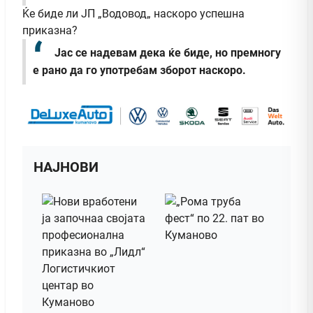
Ќе биде ли ЈП „Водовод„ наскоро успешна
приказна?
Јас се надевам дека ќе биде, но премногу
е рано да го употребам зборот наскоро.
НАЈНОВИ