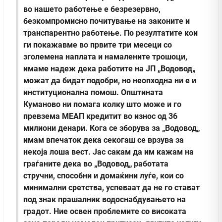
во нашето работење е безрезервно,
безкомпромисно почитување на законите и
транспарентно работење. По резултатите кои
ги покажавме во првите три месеци со
зголемена наплата и намалените трошоци,
имаме надеж дека работите на ЈП „Водовод„
можат да бидат подобри, но неопходна ни е и
институционална помош. Општината
Куманово ни помага колку што може и го
превзема МЕАП кредитит во износ од 36
милиони денари. Кога се зборува за „Водовод„
имам впечаток дека секогаш се врзува за
некоја лоша вест. Јас сакам да им кажам на
граѓаните дека во „Водовод„ работата
стручни, способни и домаќини луѓе, кои со
минимални сретства, успеваат да не го стават
под знак прашалник водоснабдувањето на
градот. Ние освен проблемите со високата