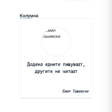
Колумна
Додека едните пишуваат,
другите не читаат
Емил Ташевски