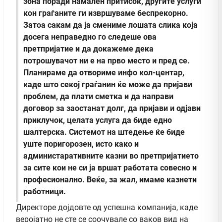
зона поради намален притисок, другите услуги
кон граѓаните ги извршуваме беспрекорно.
Затоа сакам да ја смениме лошата слика која
досега неправедно го следеше ова
претпријатие и да докажеме дека
потрошувачот ни е на прво место и пред се.
Планираме да отвориме инфо кол-центар,
каде што секој граѓанин ќе може да пријави
проблем, да плати сметка и да направи
договор за заостанат долг, да пријави и одјави
приклучок, целата услуга да биде едно
шалтерска. Системот на штедење ќе биде
уште поригорозен, исто како и
администаративните казни во претпријатието
за сите кои не си ја вршат работата совесно и
професионално. Веќе, за жал, имаме казнети
работници.
Директоре дојдовте од успешна компанија, каде
веројатно не сте се соочувале со ваков вид на