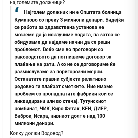
најголемите должници?
Најголем должник ни е Општата болница
Куманово со преку 3 милиони денари. Бидејќи
се работи за здравствена установа не
можеме да ја исклучиме водата, па затоа се
обидуваме да најдеме начин да се реши
проблемот. Веќе сме во преговори со
раководството да потпишеме договор за
плаќање на рати. Ако не се договориме ќе
размислуваме за поригорозни мерки.
Останатите правни субјекти релативно
редовно ги плаќаат сметките. Ние имаме
проблем со пропаднатите фабрики кои се
ликвидирани или во стечај. Тутунскиот
комбинат, ЧИК, Киро Фетак, КЕН, ДИЕР,
Биброк, Искра, нивниот долг е над 100
милиони денари.
Колку должи Водовод?