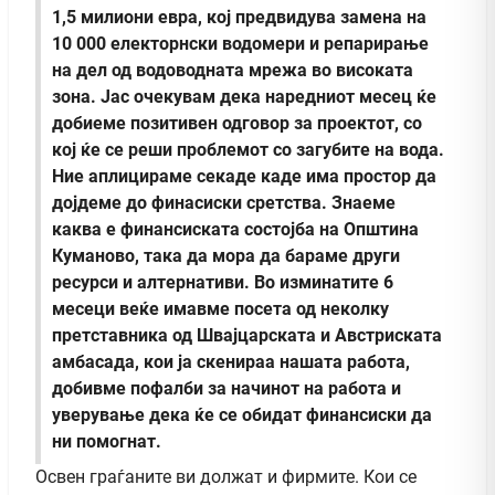
1,5 милиони евра, кој предвидува замена на
10 000 електорнски водомери и репарирање
на дел од водоводната мрежа во високата
зона. Јас очекувам дека наредниот месец ќе
добиеме позитивен одговор за проектот, со
кој ќе се реши проблемот со загубите на вода.
Ние аплицираме секаде каде има простор да
дојдеме до финасиски сретства. Знаеме
каква е финансиската состојба на Општина
Куманово, така да мора да бараме други
ресурси и алтернативи. Во изминатите 6
месеци веќе имавме посета од неколку
претставника од Швајцарската и Австриската
амбасада, кои ја скенираа нашата работа,
добивме пофалби за начинот на работа и
уверување дека ќе се обидат финансиски да
ни помогнат.
Освен граѓаните ви должат и фирмите. Кои се