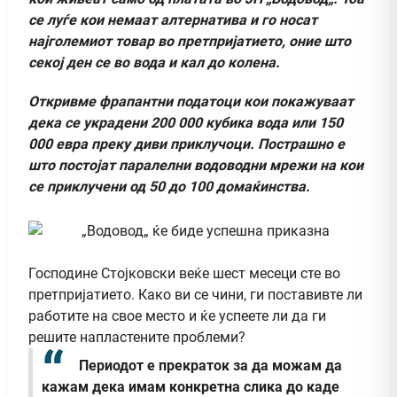
се луѓе кои немаат алтернатива и го носат
најголемиот товар во претпријатието, оние што
секој ден се во вода и кал до колена.
Откривме фрапантни податоци кои покажуваат
дека се украдени 200 000 кубика вода или 150
000 евра преку диви приклучоци. Пострашно е
што постојат паралелни водоводни мрежи на кои
се приклучени од 50 до 100 домаќинства.
Господине Стојковски веќе шест месеци сте во
претпријатието. Како ви се чини, ги поставивте ли
работите на свое место и ќе успеете ли да ги
решите напластените проблеми?
Периодот е прекраток за да можам да
кажам дека имам конкретна слика до каде