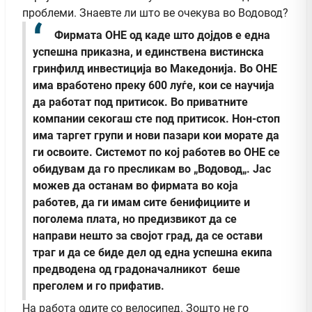
проблеми. Знаевте ли што ве очекува во Водовод?
Фирмата ОНЕ од каде што дојдов е една
успешна приказна, и единствена вистинска
гринфилд инвестиција во Македонија. Во ОНЕ
има вработено преку 600 луѓе, кои се научија
да работат под притисок. Во приватните
компании секогаш сте под притисок. Нон-стоп
има таргет групи и нови пазари кои морате да
ги освоите. Системот по кој работев во ОНЕ се
обидувам да го пресликам во „Водовод„. Јас
можев да останам во фирмата во која
работев, да ги имам сите бенифициите и
поголема плата, но предизвикот да се
направи нешто за својот град, да се остави
траг и да се биде дел од една успешна екипа
предводена од градоначалникот беше
преголем и го прифатив.
На работа одите со велосипед. Зошто не го