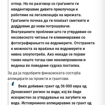
отпор. Но по разговор со граѓаните ги
евидентиравме дивите приклучоци и
работиме на легализација на мрежата.
Граѓаните почнаа да ги плаќаат сметките и
додјдовме до нови потрошувачи.
Внатрешните проблеми што ги утврдивме со
несовесното читање ги елиминиравме со
фотографирањето на водомерите. Отстранета
е можноста за враќање на водомерите и
нивна злоупотреба. Ако некаде се појави
такво нешто тогаш сме некомпромисни и
веднаш ќе поведеме судска постапка.
За да ја подобрите финасиската состојба
аплицирате за проекти и грантови.
Веќе добивме грант од 36 000 евра од
Дунавскиот регион за води, кој ќе биде
искористен за утврдување на загубите на
вода. Истовремено аплициравме за грант од