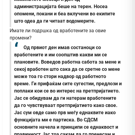
администрацијата беше на терен. Носеа
опомени, покани и беа вклучени во екипите
што одеа да ги читаат водомерите.
Имате ли подршка од вработените за овие
промени?
Од првиот ден имав состаноци со
вработените и им соопштив какви ми се
плановите. Воведов работна сабота за мене и
секој вработен што сака да се сретне со мене
може тоа го стори надвор од работното
време. Ги прифаќам сите сугестии, предлози и
поплаки кои се во интерес на претпријатието.
Јас се обидувам да ги натерам вработените
да го чувствуваат претпријатието како свое.
Јас сум овде само прв меѓу еднаквите иако
функцијата ми е партиска. Во СДСМ
основните начела и принципи се еднаквост и
правичност.Јас тоа сакам да го пренесам и