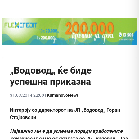
„Водовод„ ќе биде
успешна приказна
31.03.2014 22:00 |
KumanovoNews
Интервју со директорот на ЈП „Водовод„ Горан
Стојковски
Најважно ми е да успееме поради вработените
кои живеат само од платата во ЈП „Водовод„. Тоа