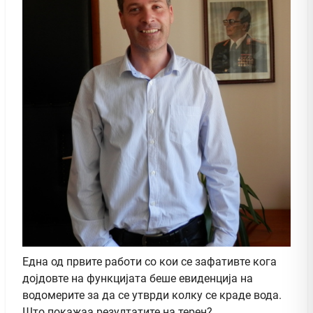
Една од првите работи со кои се зафативте кога
дојдовте на функцијата беше евиденција на
водомерите за да се утврди колку се краде вода.
Што покажаа резултатите на терен?