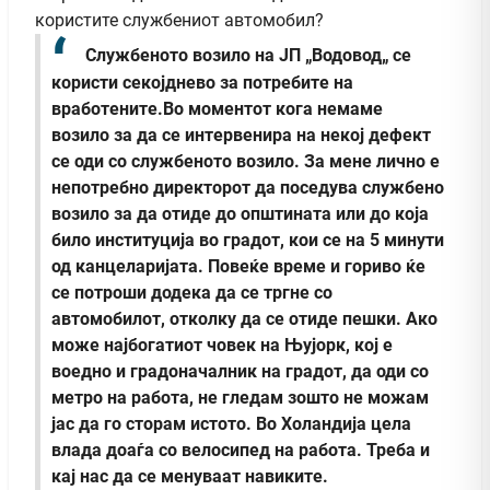
користите службениот автомобил?
Службеното возило на ЈП „Водовод„ се
користи секојднево за потребите на
вработените.Во моментот кога немаме
возило за да се интервенира на некој дефект
се оди со службеното возило. За мене лично е
непотребно директорот да поседува службено
возило за да отиде до општината или до која
било институција во градот, кои се на 5 минути
од канцеларијата. Повеќе време и гориво ќе
се потроши додека да се тргне со
автомобилот, отколку да се отиде пешки. Ако
може најбогатиот човек на Њујорк, кој е
воедно и градоначалник на градот, да оди со
метро на работа, не гледам зошто не можам
јас да го сторам истото. Во Холандија цела
влада доаѓа со велосипед на работа. Треба и
кај нас да се менуваат навиките.