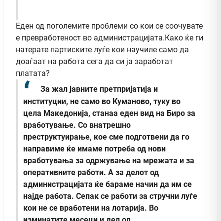
Еден од поголемите проблеми со кои се соочувате
е превработеност во администрацијата.Како ќе ги
натерате партиските луѓе кои научиле само да
доаѓаат на работа сега да си ја заработат
платата?
За жал јавните претпријатија и
институции, не само во Куманово, туку во
цела Македонија, станаа еден вид на Биро за
вработување. Со внатрешно
преструктуирање, кое сме подготвени да го
направиме ќе имаме потреба од нови
вработувања за одржување на мрежата и за
оперативните работи. А за делот од
администрацијата ќе бараме начин да им се
најде работа. Сепак се работи за стручни луѓе
кои не се вработени на лотарија. Во
изминатите месеци и дел од