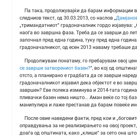
Па така, продолжувајќи да барам информации во 
следниов текст, од 30.03.2013, со наслов „
Дамјанов
„тримандатниот“ градоначалник гордо изјавува: „О
наоѓа во завршна фаза. Треба да се заврши до лето
започнал пред една година, туку пред една година,
градоначалникот, од есен 2013 наваму требаше да
Продолжувам понатаму, го пребарувам овој ценет 
се заврши затворениот базен?
“, во кој од општин
отсто, а планирано е градбата да се заврши наред
градоначалникот изјавил дека објектот е во заврш
завршен? Еве полека изминува и 2014-тата година
пливачки базен нема ништо... Аман веќе со тој баз
манипулира и лаже престанав да барам повеќе инф
После овие наведени факти, пред кои и „боговите
оправдувања за не реализирањето на овој проект,
доаѓа од општината, како „клише“ за сето она шт