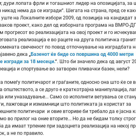
; дури лопата фрли и тогашниот лидер на опозицијата, за 
н никад нема да се изгради“. Шегата на страна, пред се как
 уште на Локалните избори 2009, од позиција на кандидат 
 ваков проект, како дел од изборната програма на ВМРО-
ам прогресот во реализацијата на овој проект и го исчекув
говата реализација е во рацете на друга политичка гранит
спомената свеченост по повод отпочнување на изградбата н
ајавено дека
„
Базенот ќе биде со површина од 4000 метри
се изгради за 18 месеци.
“
. Што би значело дека од август 2
еација и спортување во затворен пливачки базен, нели?
помеѓу политичарот и граѓаните, односно она што ќе се в
а општеството, а се друго е краткотрајна манипулација, ла
ија или уназадување... Само со исполнети ветувања се стан
ти, лажговци и измамници што политиката ја користат за
ешните политичари и овие вториве би требало да е јасна к
амо во прилог на оние вторите... Но да не бидам толку строг
ба да имаат трпение при задоцнета реализација на некој пр
к, а не по правило.