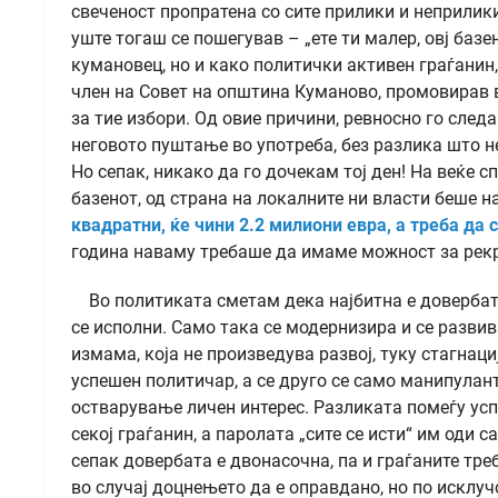
свеченост пропратена со сите прилики и неприлики
уште тогаш се пошегував – „ете ти малер, овј базе
кумановец, но и како политички активен граѓанин,
член на Совет на општина Куманово, промовирав
за тие избори. Од овие причини, ревносно го след
неговото пуштање во употреба, без разлика што не
Но сепак, никако да го дочекам тој ден! На веќе 
базенот, од страна на локалните ни власти беше н
квадратни, ќе чини 2.2 милиони евра, а треба да 
година наваму требаше да имаме можност за рекр
Во политиката сметам дека најбитна е довербата 
се исполни. Само така се модернизира и се развив
измама, која не произведува развој, туку стагнац
успешен политичар, а се друго се само манипулан
остварување личен интерес. Разликата помеѓу усп
секој граѓанин, а паролата „сите се исти“ им оди с
сепак довербата е двонасочна, па и граѓаните тре
во случај доцнењето да е оправдано, но по исклучо