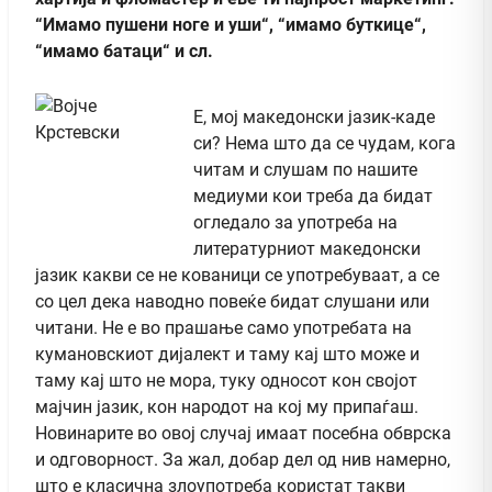
“Имамо пушени ноге и уши“, “имамо буткице“,
“имамо батаци“ и сл.
Е, мој македонски јазик-каде
си? Нема што да се чудам, кога
читам и слушам по нашите
медиуми кои треба да бидат
огледало за употреба на
литературниот македонски
јазик какви се не кованици се употребуваат, а се
со цел дека наводно повеќе бидат слушани или
читани. Не е во прашање само употребата на
кумановскиот дијалект и таму кај што може и
таму кај што не мора, туку односот кон својот
мајчин јазик, кон народот на кој му припаѓаш.
Новинарите во овој случај имаат посебна обврска
и одговорност. За жал, добар дел од нив намерно,
што е класична злоупотреба користат такви