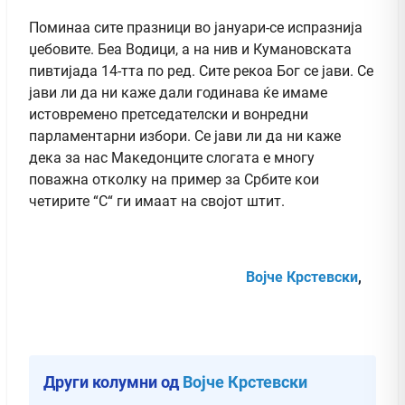
Поминаа сите празници во јануари-се испразнија
џебовите. Беа Водици, а на нив и Кумановската
пивтијада 14-тта по ред. Сите рекоа Бог се јави. Се
јави ли да ни каже дали годинава ќе имаме
истовремено претседателски и вонредни
парламентарни избори. Се јави ли да ни каже
дека за нас Македонците слогата е многу
поважна отколку на пример за Србите кои
четирите “С“ ги имаат на својот штит.
Војче Крстевски
,
Други колумни од
Војче Крстевски