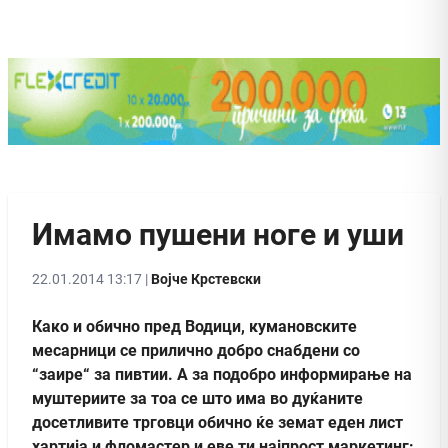
Имамо пушени ноге и уши
22.01.2014 13:17 |
Војче Крстевски
Како и обично пред Водици, кумановските
месарници се прилично добро снабдени со
“заире“ за пивтии. А за подобро информирање на
муштериите за тоа се што има во дуќаните
досетливите трговци обично ќе земат еден лист
хартија и фломастер и еве ти најпрост маркетинг: