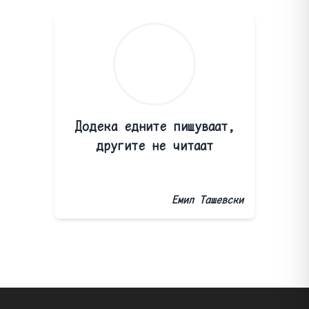
Додека едните пишуваат,
другите не читаат
Емил Ташевски