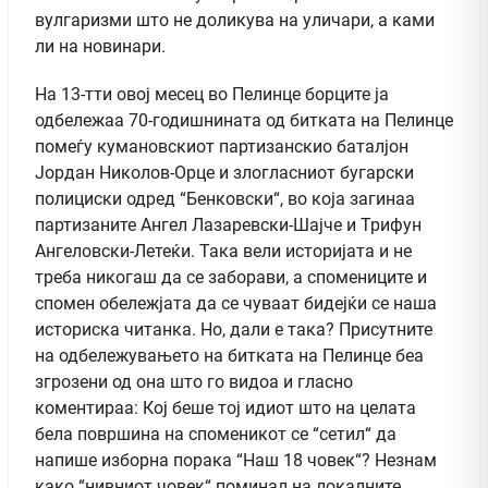
вулгаризми што не доликува на уличари, а ками
ли на новинари.
На 13-тти овој месец во Пелинце борците ја
одбележаа 70-годишнината од битката на Пелинце
помеѓу кумановскиот партизанскио баталјон
Јордан Николов-Орце и злогласниот бугарски
полициски одред “Бенковски“, во која загинаа
партизаните Ангел Лазаревски-Шајче и Трифун
Ангеловски-Летеќи. Така вели историјата и не
треба никогаш да се заборави, а спомениците и
спомен обележјата да се чуваат бидејќи се наша
историска читанка. Но, дали е така? Присутните
на одбележувањето на битката на Пелинце беа
згрозени од она што го видоа и гласно
коментираа: Кој беше тој идиот што на целата
бела површина на споменикот се “сетил“ да
напише изборна порака “Наш 18 човек“? Незнам
како “нивниот човек“ поминал на локалните