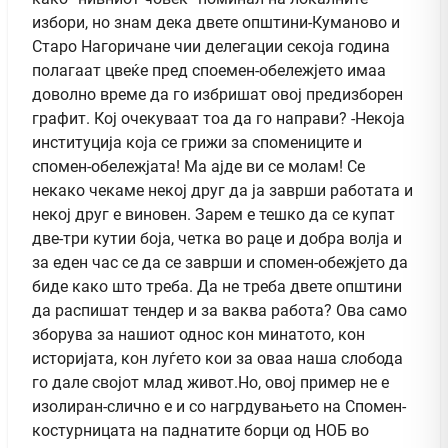
избори, но знам дека двете општини-Куманово и
Старо Нагоричане чии делегации секоја година
полагаат цвеќе пред споемен-обележјето имаа
доволно време да го избришат овој предизборен
графит. Кој очекуваат тоа да го направи? -Некоја
институција која се грижи за спомениците и
спомен-обележјата! Ма ајде ви се молам! Се
некако чекаме некој друг да ја заврши работата и
некој друг е виновен. Зарем е тешко да се купат
две-три кутии боја, четка во раце и добра волја и
за еден час се да се заврши и спомен-обежјето да
биде како што треба. Да не треба двете општини
да распишат тендер и за ваква работа? Ова само
зборува за нашиот однос кон минатото, кон
историјата, кон луѓето кои за оваа наша слобода
го дале својот млад живот.Но, овој пример не е
изолиран-слично е и со нагрдувањето на Спомен-
костурницата на паднатите борци од НОБ во