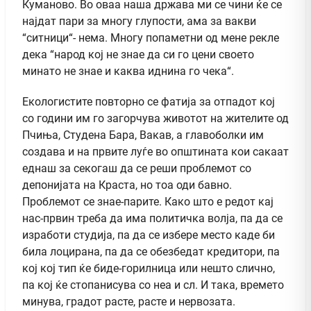
Куманово. Во оваа наша држава ми се чини ќе се
најдат пари за многу глупости, ама за вакви
“ситници“- нема. Многу попаметни од мене рекле
дека “народ кој не знае да си го цени своето
минато не знае и каква иднина го чека“.
Екологистите повторно се фатија за отпадот кој
со години им го загорчува животот на жителите од
Пчиња, Студена Бара, Вакав, а главоболки им
создава и на првите луѓе во општината кои сакаат
еднаш за секогаш да се реши проблемот со
депонијата на Краста, но тоа оди бавно.
Проблемот се знае-парите. Како што е редот кај
нас-првин треба да има политичка волја, па да се
изработи студија, па да се избере место каде би
била лоцирана, па да се обезбедат кредитори, па
кој кој тип ќе биде-горилница или нешто слично,
па кој ќе стопанисува со неа и сл. И така, времето
минува, градот расте, расте и нервозата.