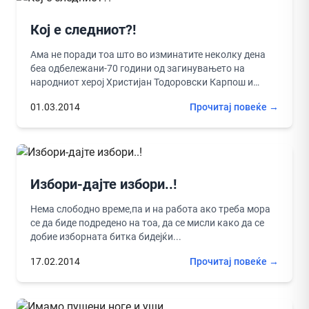
Кој е следниот?!
Ама не поради тоа што во изминатите неколку дена
беа одбележани-70 години од загинувањето на
народниот херој Христијан Тодоровски Карпош и
формирањето на Трета македонска...
01.03.2014
Прочитај повеќе →
Избори-дајте избори..!
Нема слободно време,па и на работа ако треба мора
се да биде подредено на тоа, да се мисли како да се
добие изборната битка бидејќи...
17.02.2014
Прочитај повеќе →