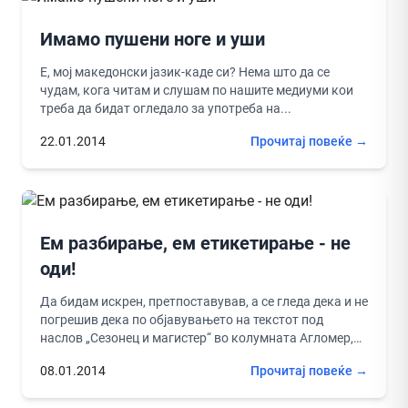
Имамо пушени ноге и уши
Е, мој македонски јазик-каде си? Нема што да се
чудам, кога читам и слушам по нашите медиуми кои
треба да бидат огледало за употреба на...
22.01.2014
Прочитај повеќе →
Ем разбирање, ем етикетирање - не
оди!
Да бидам искрен, претпоставував, а се гледа дека и не
погрешив дека по објавувањето на текстот под
наслов „Сезонец и магистер“ во колумната Агломер,
дека...
08.01.2014
Прочитај повеќе →