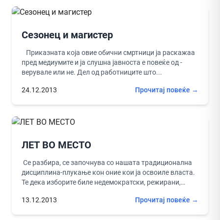
Сезонец и магистер
Приказната која овие обични смртници ја раскажаа
пред медиумите и ја слушна јавноста е повеќе од -
верувале или не. Дел од работниците што...
24.12.2013
Прочитај повеќе →
ЛЕТ ВО МЕСТО
Се разбира, се започнува со нашата традиционална
дисциплина-плукање кон оние кои ја освоиле власта.
Те дека изборите биле недемократски, режирани,
наместени, дека е тоа невидена...
13.12.2013
Прочитај повеќе →