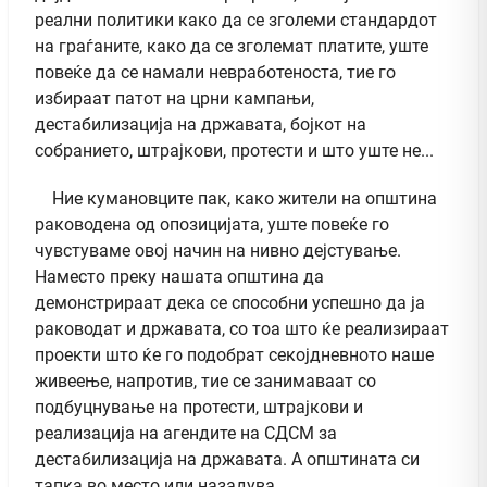
реални политики како да се зголеми стандардот
на граѓаните, како да се зголемат платите, уште
повеќе да се намали невработеноста, тие го
избираат патот на црни кампањи,
дестабилизација на државата, бојкот на
собранието, штрајкови, протести и што уште не...
Ние кумановците пак, како жители на општина
раководена од опозицијата, уште повеќе го
чувстуваме овој начин на нивно дејстување.
Наместо преку нашата општина да
демонстрираат дека се способни успешно да ја
раководат и државата, со тоа што ќе реализираат
проекти што ќе го подобрат секојдневното наше
живеење, напротив, тие се занимаваат со
подбуцнување на протести, штрајкови и
реализација на агендите на СДСМ за
дестабилизација на државата. А општината си
тапка во место или назадува...