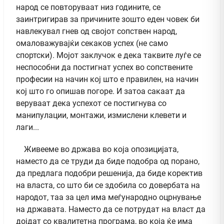
народ се повторуваат низ годините, се
заинтригирав за причините зошто еден човек би
навлекувал гнев од својот сопствен народ,
омаловажувајќи секаков успех (не само
спортски). Мојот заклучок е дека таквите луѓе се
неспособни да постигнат успех во сопствените
професии на начин кој што е правилен, на начин
кој што го опишав погоре. И затоа сакаат да
веруваат дека успехот се постигнува со
манипулации, монтажи, измислени клевети и
лаги...
Живееме во држава во која опозицијата,
наместо да се труди да биде подобра од порано,
да предлага подобри решенија, да биде коректив
на власта, со што би се здобила со довербата на
народот, таа за цел има меѓународно оцрнување
на државата. Наместо да се потрудат на власт да
дојдат со квалитетна програма, во која ќе има