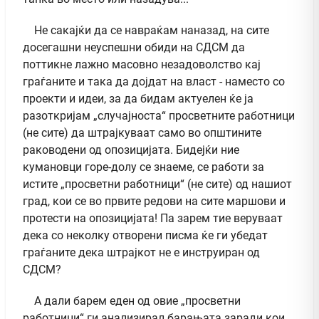
Не сакајќи да се навраќам наназад, на сите
досегашни неуспешни обиди на СДСМ да
поттикне лажно масовно незадоволство кај
граѓаните и така да дојдат на власт - наместо со
проекти и идеи, за да бидам актуелен ќе ја
разоткријам „случајноста“ просветните работници
(не сите) да штрајкуваат само во општините
раководени од опозицијата. Бидејќи ние
кумановци горе-долу се знаеме, се работи за
истите „просветни работници“ (не сите) од нашиот
град, кои се во првите редови на сите маршови и
протести на опозицијата! Па зарем тие веруваат
дека со неколку отворени писма ќе ги убедат
граѓаните дека штрајкот не е инструиран од
СДСМ?
А дали барем еден од овие „просветни
работници“ ги анализирал барањата заради кои