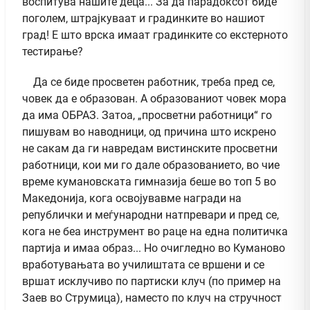
воспитува нашите деца... За да парадоксот биде
поголем, штрајкуваат и градинките во нашиот
град! Е што врска имаат градинките со екстерното
тестирање?
Да се биде просветен работник, треба пред се,
човек да е образован. А образованиот човек мора
да има ОБРАЗ. Затоа, „просветни работници“ го
пишувам во наводници, од причина што искрено
не сакам да ги навредам вистинските просветни
работници, кои ми го дале образованието, во чие
време кумановската гимназија беше во топ 5 во
Македонија, кога освојувавме награди на
републички и меѓународни натпревари и пред се,
кога не беа инструмент во раце на една политичка
партија и имаа образ... Но очигледно во Куманово
вработувањата во училиштата се вршени и се
вршат исклучиво по партиски клуч (по пример на
Заев во Струмица), наместо по клуч на стручност