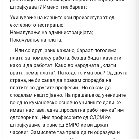
штрајкуваат? Имено, тие бараат:
Укинување на казните кои произлегуваат од
екстерното тестирање;
Намалување на администрацијата;
Покачување на плата.
Или со друг јазик кажано, бараат поголема
плата за помалку работа, без да бидат казнети
како и да работат. Како во народната „клати
врата, земај плата“. Па каде го има ова? Од друга
страна, не би сакал да правам споредба на
платите со другите професии...Но сакам да
споделам нешто јавно. На прашање од учениците
во едно кумановско основно училиште дали ќе
имаат настава, една „просветна работничка“ им
одговорила: „Ние професорите од СДСМ ќе
штрајкуваме, а овие од ВМРО ќе ви држат
часови“. Замислете таа треба да ги образува и