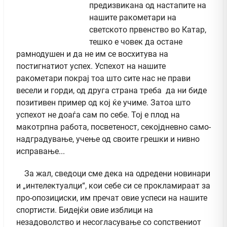
предизвикана од настапите на
нашите ракометари на
светското првенство во Катар,
тешко е човек да остане
рамнодушен и да не им се восхитува на
постигнатиот успех. Успехот на нашите
ракометари покрај тоа што сите нас не прави
весели и горди, од друга страна треба да ни биде
позитивен пример од кој ќе учиме. Затоа што
успехот не доаѓа сам по себе. Тој е плод на
макотрпна работа, посветеност, секојдневно само-
надградување, учење од своите грешки и нивно
исправање...
За жал, сведоци сме дека на одредени новинари
и „интелектуалци“, кои себе си се прокламираат за
про-опозициски, им пречат овие успеси на нашите
спортисти. Бидејќи овие изблици на
незадоволство и несогласување со сопствениот