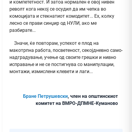
и компететност. И затоа нормален е овој нивен
револт кога некој се осудил да им чепка во
комоцијата и стекнатиот комодитет... Ех, колку
лесно се прави синџир од НУЛИ, ако ме
разбирате...
Значи, ќе повторам, успехот е плод на
макотрпна работа, посветеност, секојдневно само-
надградување, учење од своите грешки и нивно
исправање и не се постигнува со манипулации,
монтажи, измислени клевети и лаги...
Бране Петрушевски
, член на општинскиот
комитет на ВМРО-ДПМНЕ-Куманово