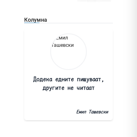
Колумна
Додека едните пишуваат,
другите не читаат
Емил Ташевски