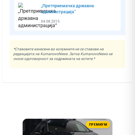
„Претприемачка државна
администрација“
04.08.2015
*Ставовите изнесени во колумните не се ставови на
редакцијата на KumanovoNews. Затоа KumanovoNews не
сноси одоговорност за содржината на истите.*
ПРЕМИУМ