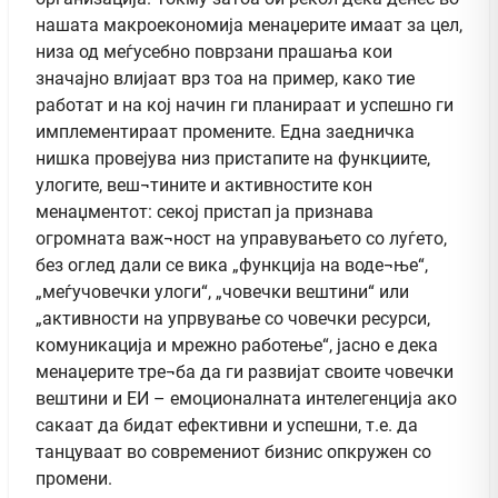
нашата макроекономија менаџерите имаат за цел,
низа од меѓусебно поврзани прашања кои
значајно влијаат врз тоа на пример, како тие
работат и на кој начин ги планираат и успешно ги
имплементираат промените. Една заедничка
нишка провејува низ пристапите на функциите,
улогите, веш¬тините и активностите кон
менаџментот: секој пристап ја признава
огромната важ¬ност на управувањето со луѓето,
без оглед дали се вика „функција на воде¬ње“,
„меѓучовечки улоги“, „човечки вештини“ или
„активности на упрвување со човечки ресурси,
комуникација и мрежно работење“, јасно е дека
менаџерите тре¬ба да ги развијат своите човечки
вештини и ЕИ – емоционалната интелегенција ако
сакаат да бидат ефективни и успешни, т.е. да
танцуваат во современиот бизнис опкружен со
промени.