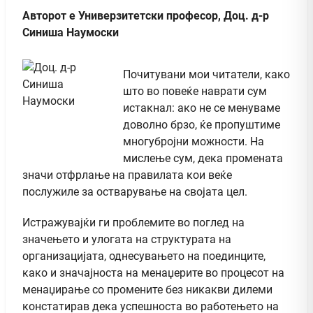
Авторот е Универзитетски професор, Доц. д-р
Синиша Наумоски
Почитувани мои читатели, како
што во повеќе наврати сум
истакнал: ако не се менуваме
доволно брзо, ќе пропуштиме
многубројни можности. На
мислење сум, дека промената
значи отфрлање на правилата кои веќе
послужиле за остварување на својата цел.
Истражувајќи ги проблемите во поглед на
значењето и улогата на структурата на
организацијата, однесувањето на поединците,
како и значајноста на менаџерите во процесот на
менаџирање со промените без никакви дилеми
констатирав дека успешноста во работењето на