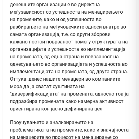
денешните организации е во директна
меѓузависност со успешноста на менаџирењето
на промените, како и од успешноста во
разбирањето на меѓучовечките односи внатре во
самата организација, т.е. со други зборови
кажано постои поврзаност помеѓу структурата на
организацијата и успешноста во имплементација
на промената, од една страна и поврзаност на
однесувањето во организацијата и успешноста во
имплементацијата на промената, од друга страна.
Оттука, денес нашите менаџери во компаниите
мора да ја сватат суштината на
"диверзификацијата" на промената, односно тоа ја
подразбира промената како намерна активност
ориентирана кон јасно дефинирана цел.
Проучувањето и анализирањето на
проблематиката на промените, како и значајноста
на менаџерите во процесот на менаџирање со