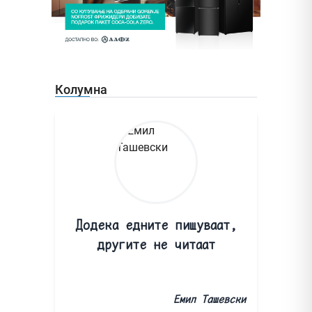
Колумна
Додека едните пишуваат,
другите не читаат
Емил Ташевски