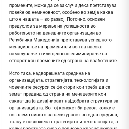
промените, може да се заклучи дека претставува
повеќе од неминовност, особено во земја каква
што е нашата – во развој. Поточно, основен
предуслов за мерење на успешноста во
работењето на денешните организации во
Република Македонија претставува успешното
менаџирање на промените и во таа насока
намалувањето или целосно елиминирање на
отпорот кон промените од страна на вработените.
Исто така, надворешната средина на
организацијата, стратегијата, технологијата и
човечките ресурси се фактори кои треба да се
земат предвид од страна на менаџерите кои
сакаат да ја дизајнираат најдобрата структура за
организацијата. Во тој конекст би рекол, колку е
поголемо нивото на несигурност во една средина,
толку е посложена стратегијата и технологијата, а
колку работната сила е повисоко квалификувана