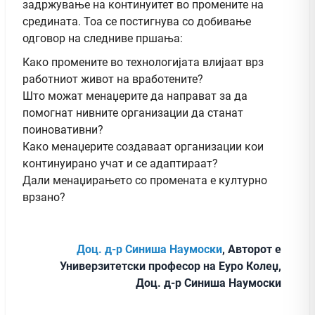
задржување на континуитет во промените на
средината. Тоа се постигнува со добивање
одговор на следниве пршања:
Како промените во технологијата влијаат врз
работниот живот на вработените?
Што можат менаџерите да направат за да
помогнат нивните организации да станат
поиновативни?
Како менаџерите создаваат организации кои
континуирано учат и се адаптираат?
Дали менаџирањето со промената е културно
врзано?
Доц. д-р Синиша Наумоски
, Авторот е
Универзитетски професор на Еуро Колеџ,
Доц. д-р Синиша Наумоски