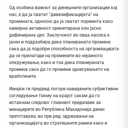
Од особена важнот за денешните организации кај
нас, е да ја сватат "дивезификацијата" на
промената, односно да ја сватат пормента како
намерна активност оринетирана кон јасно
дефинирана цел. Заклучокот во оваа насока е
јасен и подразбира дека планираната промена
сака да ја подобри способноста на организацијата
да се прилагоди на промените во нејзиното
опкружување, како и тоа дека планираната
промена сака да го промени однесувањето на
вработените.
Имајќи ги предвид погоре наведените субјективни
согледување токму на крајот сакам да го
истакнам следово: главниот предизвик за
менаџерите во Република Македонија денес
претставува, во прв ред, одржување на
организацијата во стратешките рамки како и