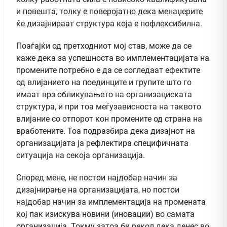
и повешта, толку е поверојатно дека менаџерите
ќе дизајнираат структура која е пофлексибилна.
Поаѓајќи од претходниот мој став, може да се
каже дека за успешноста во имплементацијата на
промените потребно е да се согледаат ефектите
од влијанието на поединците и групите што го
имаат врз обликувањето на организациската
структура, и при тоа меѓузависноста на таквото
влијание со отпорот кон промените од страна на
вработените. Тоа подразбира дека дизајнот на
организацијата ја рефлектира специфичната
ситуација на секоја организација.
Според мене, не постои најдобар начин за
дизајнирање на организацијата, но постои
најдобар начин за имплементација на промената
кој пак изискува новини (иновации) во самата
организација. Токму затоа би рекол дека денес во