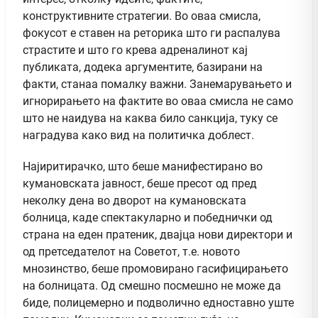
конструктивните стратегии. Во оваа смисла,
фокусот е ставен на реторика што ги распалува
страстите и што го крева адреналинот кај
публиката, додека аргументите, базирани на
факти, станаа помалку важни. Занемарувањето и
игнорирањето на фактите во оваа смисла не само
што не наидува на каква било санкција, туку се
наградува како вид на политичка доблест.
Најиритирачко, што беше манифестирано во
кумановската јавност, беше пресот од пред
неколку дена во дворот на кумановската
болница, каде спектакуларно и победнички од
страна на еден пратеник, двајца нови директори и
од претседателот на Советот, т.е. новото
мнозинство, беше промовирано гасифицирањето
на болницата. Од смешно посмешно не може да
биде, полицемерно и подволично едноставно уште