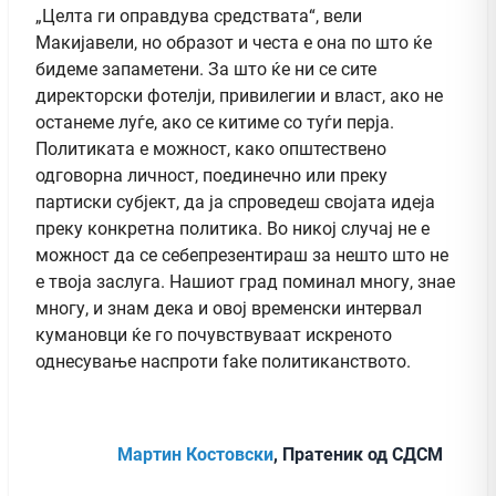
„Целта ги оправдува средствата“, вели
Макијавели, но образот и честа е она по што ќе
бидеме запаметени. За што ќе ни се сите
директорски фотелји, привилегии и власт, ако не
останеме луѓе, ако се китиме со туѓи перја.
Политиката е можност, како општествено
одговорна личност, поединечно или преку
партиски субјект, да ја спроведеш својата идеја
преку конкретна политика. Во никој случај не е
можност да се себепрезентираш за нешто што не
е твоја заслуга. Нашиот град поминал многу, знае
многу, и знам дека и овој временски интервал
кумановци ќе го почувствуваат искреното
однесување наспроти fake политиканството.
Мартин Костовски
, Пратеник од СДСМ