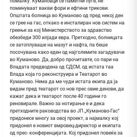
помалку. Кумановци се паметни луѓе, не
поминуваат вакви фори и ефтини трикови.
Општата болница во Куманово од пред некој ден
се грее на гас, откако е инсталиран нов систем на
греење за кој Министерството за здравство
обезбеди 300 илјади евра. Претходно, болницата
се затоплуваше на мазут и нафта, па беше
посочувана како еден од најголемите загадувачи
во Куманово. Да, добро прочитавте, со пари на
Владата предводена од СДСМ, од истата таа
Влада која го реконструира и Театарот во
Куманово. Нема да ме чуди истата екипа да ја
видам пред театарот со нов прес овие денови, да
кажат дека и театарот после 40 години го
реновирале. Важно за нотирање е и дека
претходните раководства во ЈП „Куманово-Гас“
придонесе многу за овој проект, а најмалку кој
придонел е новиот вмровец-директор и екипата
од прес- конференцијата. Кој придонел повеќе за