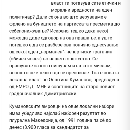
власт ги погазува сите етички и
морални вредности на еден
политичар? Дали сѐ она во што верувавме е
фрлено на буништето на партиската пресметка до
себепонижување? Искрено, тешко дека некој
може да даде одговор на ова прашање, а уште
потешко е да се разбере ова понизно однесување
од секој еден „нормален“- непартиски граѓанин
(обичен човек) во нашето општество. Се
прашувате за кого пишувам и на кого мислам,
воопшто не е тешко да се препознае. Тоа е новата
локална власт во Општина Куманово, предводена
од ВМРО-ДПМНЕ и советниците на старо-новиот
градоначалник Димитриевски.
Кумановските вмровци на овие локални избори
имаа убедливо најслаб изборен резултат во
плурална Македонија, од 1991 година па сѐ до
денес (8.900 гласа за кандидатот за