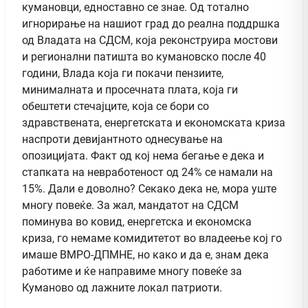
кумановци, едноставно се знае. Од тотално
игнорирање на нашиот град до реална поддршка
од Владата на СДСМ, која реконструира мостови
и регионални патишта во кумановско после 40
години, Влада која ги покачи пензиите,
минималната и просечната плата, која ги
обештети стечајците, која се бори со
здравствената, енергетската и економската криза
наспроти девијантното однесување на
опозицијата. Факт од кој нема бегање е дека и
стапката на невработеност од 24% се намали на
15%. Дали е доволно? Секако дека не, мора уште
многу повеќе. За жал, мандатот на СДСМ
поминува во ковид, енергетска и економска
криза, го немаме комидитетот во владеење кој го
имаше ВМРО-ДПМНЕ, но како и да е, знам дека
работиме и ќе направиме многу повеќе за
Куманово од лажните локал патриоти.