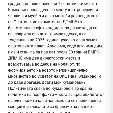
градоначалник и освоени 7 советнички места).
Кампања проследена со многу контроверзии и
чаршиски муабети дека можеби раководството
на Општинскиот комитет на ДПМНЕ го
бојкотирало својот кандидат за да може да се
испазари за ова што го имаат денес, а со
тенденција во 2025 година целосно да ја земат
општинската власт. Арно ама, каде што има дим,
има и оган, па за прв пат после 30 години ВМРО-
ДПМНЕ има две директорски места и
вработувања во делба на колачот, по
формирањето на новото непринципиелно
мнозинство во Советот на Општина Куманово. И
до каде доаѓаме, драги мои кумановци?
Политичката сцена во Куманово е во ера на
политика на пост-факти – кога за кредибилитетот
на еден политичар е поважно да се предизвикаат
емоции кај гласачите со бранење на личниот
интерес, отколку идеите, фактите,