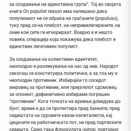
за создавање на единствена група“. Тој во својата
книга On populist reason има напишано дека
популизмот не се обраќа на граѓаните (populusu),
туку пред се на плебсот, на непривилегираните, на
оние кои сите ги игнорираат. Воедно е и нешто
повеќе, операција која покажува дека плебсот е
единствен легитимен популист.
За создавање на колективен идентитет,
неопходно е разликување на нас од нив. Народот
секогаш се конституира политички, а за тоа му е
неопходен противник. Избирајќи го соседот
вмровец за противник, или пријателот сдсмовец
за опонент, дефинитивно избираме погрешен
"противник". Кога точката на вриење доведува до
бунт, време е да се протестира пред банките, пред
седиштата на суровите квази капиталисти, кај
цицачите на работничката пот, не пред партиските
седишта. Само така флоскулата чопор, повторно