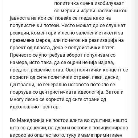
политичка сцена изобилуваат
со мерки и изјави насочени кон
јавноста на кои се` повеќе се гледа како на
популистички потези. Често можат да се слушнат
реакции, коментари и лесно залепени етикети за
преземена мерка, или почеток на реализација на
проект од власта, дека е популистички потег.
Пречесто се употребува зборот популизам со
намера, исто така, да се оцрни нечија изјава,
предлог, решение, став. Овој политички концепт се
користи од сите политички страни, леви, десни,
централни, но генерално неговото потекло се
поврзува со центристичката идеологија. Затоа и
многу лесно се користи од сите страни од
идеолошкиот центар.
Во Македонија не постои елита во суштина, нешто
што со децении, па дури и векови е позиционирано
високо во општеството, туку имаме примитивен