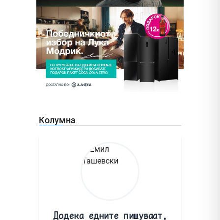
Колумна
Додека едните пишуваат,