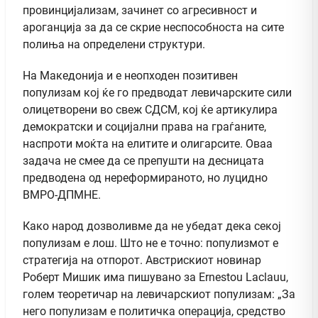
провинцијализам, зачинет со агресивност и
ароганција за да се скрие неспособноста на сите
полиња на определени структури.
На Македонија и е неопходен позитивен
популизам кој ќе го предводат левичарските сили
олицетворени во свеж СДСМ, кој ќе артикулира
демократски и социјални права на граѓаните,
наспроти моќта на елитите и олигарсите. Оваа
задача не смее да се препушти на десницата
предводена од нереформираното, но луцидно
ВМРО-ДПМНЕ.
Како народ дозволивме да не убедат дека секој
популизам е лош. Што не е точно: популизмот е
стратегија на отпорот. Австрискиот новинар
Роберт Мишик има пишувано за Ernestou Laclauu,
голем теоретичар на левичарскиот популизам: „За
него популизам е политичка операција, средство