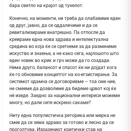
бара светло на крајот од тунелот.
Конечно, на моменти, ни треба да олабавиме еден
од друг, јавно, да се оддалечиме и да се
ревитализираме внатрешно. Па отпосле да
креираме една нова здрава и интелектуална
средина во која ќе се сретнеме за да размениме
искуство и знаење, а не како сега, најлошото што
еден човек во крик и грч може да го создаде.
Нема друго, балансот и спасот ќе ни дојдат кога
ќе го обновиме концептот на ко-егзистирање. За
системот одамна се договоривме – тоа сме ние,
не смееме да дозволиме да бидеме црвот кој ќе
нè изеде. Заедно за национални интереси можеме
многу, но дали сите искрено сакаме?
Ниту една популистичка реторика или мерка не
смее да се зема здраво за готово и лесно да се
проголтува. Изразениот критички став на