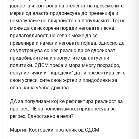
јавноста и контрола на степенот на преземените
мерки од власта придонесува до превенција и
намалување на влијанието на популизмот. Тој не
може да се искорени поради неговата лесна
прилагодливост, но сепак може да се
превенира и намали неговата појава, односно да
се употребува со цел реално да се одсликаат
придобивките или пропустите од актуелни
политики. СДСМ треба и мора многу похрабро,
популистички и "народски" да ги презентира сите
свои успеси, сите свои жртви и придобивки за
оваа наша убава држава.
ДА за популизам кој ќе рефлектира реалност за
прогрес, НЕ за популизам кој придонесува за
регрес. Едноставно е нели?
Мартин Костовски, пратеник од СДСМ