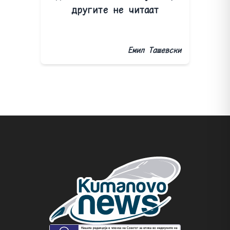
другите не читаат
Емил Ташевски