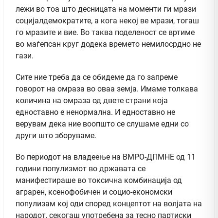
лежи во тоа што десницата на моменти ги мрази
социјалдемократите, а кога некој ве мрази, тогаш
го мразите и вие. Во таква поделеност се вртиме
во маѓепсан круг додека времето немилосрдно не
гази.
Сите ние треба да се обидеме да го запреме
говорот на омраза во оваа земја. Имаме толкава
количина на омраза од двете страни која
едноставно е ненормална. И едноставно не
верувам дека ние воопшто се слушаме едни со
други што зборуваме.
Во периодот на владеење на ВМРО-ДПМНЕ од 11
години популизмот во државата се
манифестираше во токсична комбинација од
аграрен, ксенофобичен и социо-економски
популизам кој оди според концептот на волјата на
народот, секогаш употребена за тесно партиски