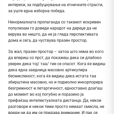
интереси, за подбуцнување на етничките страсти,
за уште една изборна победа.
Ненормалната пропаганда со таквиот искривен
популизам го доведе народот на дереџе да не
верува во ништо, да не ја гледа перспективата
дома и сега, да чуствува празен простор.
За жал, празен простор – затоа што нема во кого
да впериш со прст, да покажеш дека си длабоко
уверен дека тој/ таа/ тие се спасот. Кога ќе видиш
дека една заедница масовно артикулира
бесмисленост, кога ќе видиш дека истата таа
збирштина масовно, но и подмолно инкорпорира
безгрижност и летаргичност, едноставно доаѓаш
до момент во кој погубно и поразено ја
прифаќаш интелектуалната дистанца. Да, некои
разговори и некои теми просто немаат смисла, не
вреди ни да им се придава внимание. И пак се