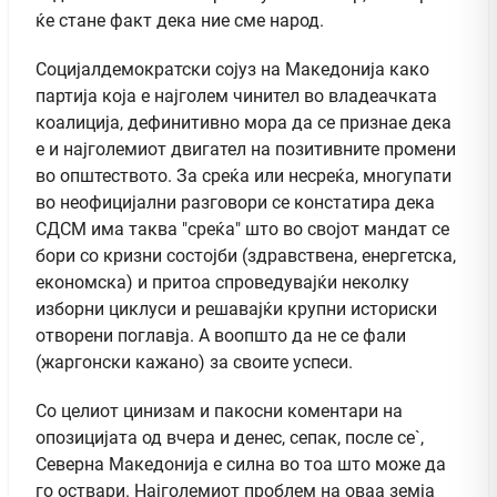
ќе стане факт дека ние сме народ.
Социјалдемократски сојуз на Македонија како
партија која е најголем чинител во владеачката
коалиција, дефинитивно мора да се признае дека
е и најголемиот двигател на позитивните промени
во општеството. За среќа или несреќа, многупати
во неофицијални разговори се констатира дека
СДСМ има таква "среќа" што во својот мандат се
бори со кризни состојби (здравствена, енергетска,
економска) и притоа спроведувајќи неколку
изборни циклуси и решавајќи крупни историски
отворени поглавја. А воопшто да не се фали
(жаргонски кажано) за своите успеси.
Со целиот цинизам и пакосни коментари на
опозицијата од вчера и денес, сепак, после се`,
Северна Македонија е силна во тоа што може да
го оствари. Најголемиот проблем на оваа земја