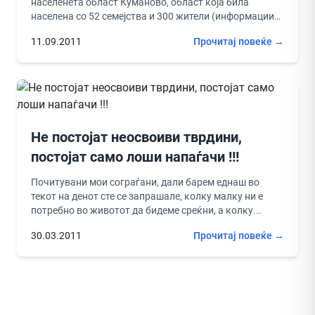
населенета област Куманово, област која била
населена со 52 семејства и 300 жители (информациите
потекнуваат од архивите...
11.09.2011
Прочитај повеќе →
Не постојат неосвоиви тврдини,
постојат само лоши напаѓачи !!!
Почитувани мои сограѓани, дали барем еднаш во
текот на денот сте се запрашале, колку малку ни е
потребно во животот да бидеме среќни, а колку...
30.03.2011
Прочитај повеќе →