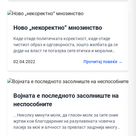
Ново „некоректно“ мнозинство
Каде отиде политичката коректност, каде отиде
чистиот образ и одговорноста, зошто желбата да се
дојде на власт ги погазува сите етички и морални
вредности на...
02.04.2022
Прочитај повеќе →
Војната е последното засолниште на
неспособните
...Неколку минути молк, да гласен молк за сите оние
жртви кои благодарение на разулавената човечка
пасија за моќ и алчност за превласт зацрнија многу
семејства,...