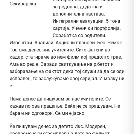
за редовна, додатна и
дополнителна настава.
Интегрални евалуации. 5 тона
хартија. Ученички портфолија.
Соработка со родители.
Извештаи. Анализи. Акциони планови. Бес. Немоќ.
Тоа сме денес ние учителите. Сите фатени во
кадар, статираме во нем филм кој предолго трае.
Ама во ред е. Заради свиткување на р,бетот и
заборавање на фактот дека тој служи за да се оди
исправен, го заслужуваме овој серијал. И малку ни
е.
Нема денес да пишувам за нас учителите. Се
кажав по ова прашање. Веќе не се прашувам. Не
барам ни одговори. Се ми е јасно.
Ќе пишувам денес за детето Икс. Модерен,
ововременски егземплар на дете во филмот