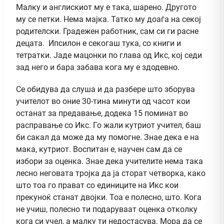
Малку и англискиот му е така, шарено. Другото
му се петки. Нема мајка. Татко му доаѓа на секој
родителски. Градежен работник, сам си ги расне
децата. Ипсилон е секогаш тука, со книги и
тетратки. Јаде мацонки по глава од Икс, кој седи
зад него и бара забава кога му е здодевно.
Се обидува да слуша и да разбере што зборува
учителот во оние 30-тина минути од часот кои
останат за предавање, додека 15 поминат во
расправање со Икс. Го жали кутриот учител, баш
би сакал да може да му помогне. Знае дека е на
мака, кутриот. Воспитан е, научен сам да се
избори за оценка. Знае дека учителите нема така
лесно неговата тројка да ја сторат четворка, како
што тоа го прават со единиците на Икс кои
прекуноќ станат двојки. Тоа е полесно, што. Кога
не учиш, полесно ти подаруваат оценка отколку
кога си учел, а малку ти недостасува. Мора да се