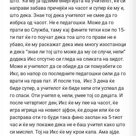
што. Ќе му ја одземе енергијата на учителот, ќе си
направи забава пречејќи на часот и супер ќе му е,
што дека. Знае тој дека учителот не смее да го
избрка од часот. Не е педагошки. Може да го
прати во Служба, таму кај фините тетки кои по 15-
ти пат ќе го поучат дека тоа што го прави не е
убаво, ќе му раскажат дека има многу изостаноци
и дека “знае ли тој што може да му се случи, нели”
додека Икс отсутно си гледа на сликата на ѕидот.
Може и учителот да се обиде да си помуабети со
Икс, во напор со последните педагошки сили да го
врати на прав пат. И после тоа, Икс 3 дена ќе
биде супер, а учителот ќе биде хепи оти успеал да
го спаси. Оти учител е, нели, умее тој со децата. И
после четвртиот ден, Икс ќе му пее на часот, ќе
игра игрица на новиот ајфон, ќе доцни или ќе се
расправа оти го буди така фино заспан на 5-тиот
час и ќе му покаже дека не е баш учител како што
си мислел. Тој на Икс ќе му крои капа. Ама ајде.