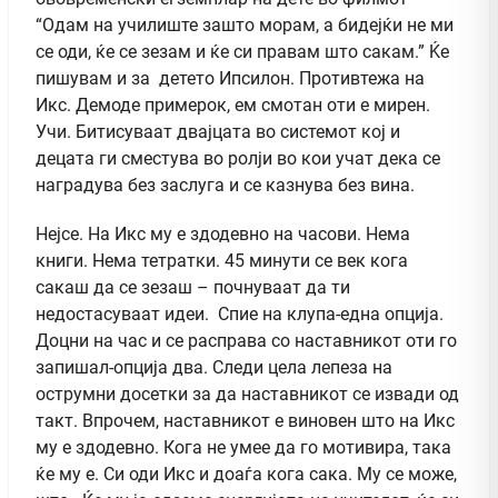
“Одам на училиште зашто морам, а бидејќи не ми
се оди, ќе се зезам и ќе си правам што сакам.” Ќе
пишувам и за детето Ипсилон. Противтежа на
Икс. Демоде примерок, ем смотан оти е мирен.
Учи. Битисуваат двајцата во системот кој и
децата ги сместува во ролји во кои учат дека се
наградува без заслуга и се казнува без вина.
Нејсе. На Икс му е здодевно на часови. Нема
книги. Нема тетратки. 45 минути се век кога
сакаш да се зезаш – почнуваат да ти
недостасуваат идеи. Спие на клупа-една опција.
Доцни на час и се расправа со наставникот оти го
запишал-опција два. Следи цела лепеза на
острумни досетки за да наставникот се извади од
такт. Впрочем, наставникот е виновен што на Икс
му е здодевно. Кога не умее да го мотивира, така
ќе му е. Си оди Икс и доаѓа кога сака. Му се може,