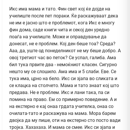
Икс има мама и тато. Фин свет кој ќе дојде на
училиште после пет пораки. Ќе раскажуваат дека
не им е јасно што е проблемот, кога Икс е многу
фин дома, саде книги чита и секој ден уредно
поаѓа на училиште. Може и оправдување да
донесат, не е проблем. Кој ден беше тоа? Среда?
Ааа, да, уште од понеделникот не му беше добро. А
овој третиот час во петок? Се успал, галиба. Ама
бил тука првите два - немоќниот класен. Сигурно
нешто му се слошило. Ама има и 5 слаби. Еве. Се
тука има, црно на бело. Икс си зјапа во сликата и
се клацка на столчето. Мама и тато знаат кој што
предава. Не е проблем. Икс и лани така, па си
помина на право. Ем со примерно поведение. А и
на екстерно е кај онаа грдата учителка, онаа со
очилата-тато и раскажува на мама. Мора барем
двојка да му пише, оти на екстерно сто посто вади
тројка. Хахахаха. И мама се смее. Икс си зјапа и