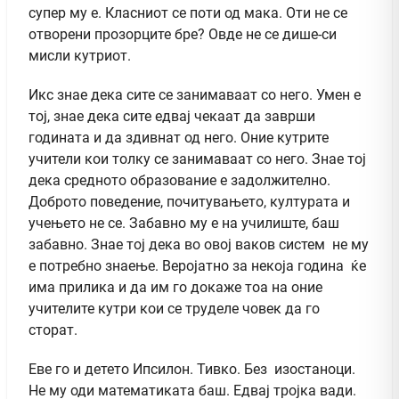
супер му е. Класниот се поти од мака. Оти не се
отворени прозорците бре? Овде не се дише-си
мисли кутриот.
Икс знае дека сите се занимаваат со него. Умен е
тој, знае дека сите едвај чекаат да заврши
годината и да здивнат од него. Оние кутрите
учители кои толку се занимаваат со него. Знае тој
дека средното образование е задолжително.
Доброто поведение, почитувањето, културата и
учењето не се. Забавно му е на училиште, баш
забавно. Знае тој дека во овој ваков систем не му
е потребно знаење. Веројатно за некоја година ќе
има прилика и да им го докаже тоа на оние
учителите кутри кои се труделе човек да го
сторат.
Еве го и детето Ипсилон. Тивко. Без изостаноци.
Не му оди математиката баш. Едвај тројка вади.