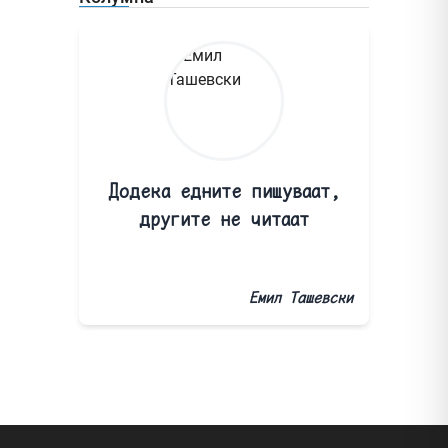
Додека едните пишуваат,
другите не читаат
Емил Ташевски