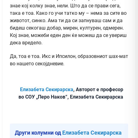
знае кој колку знае, нели. Што да се прави сега,
така е тоа. Како го учи татко му – нема за сите во
животот, синко. Ама ти да си запнуваш сам и да
бидеш секогаш добар, мирен, културен, одмерен.
Кој знае, можеби еден ден ќе можеш да се увериш
дека вредело.
Да, тоа е тоа. Икс и Ипсилон, образовниот шах-мат
во нашето секојдневие.
Елизабета Секирарска
, Авторот е професор
во СОУ „Перо Наков“, Елизабета Секирарска
Други колумни од
Елизабета Секирарска