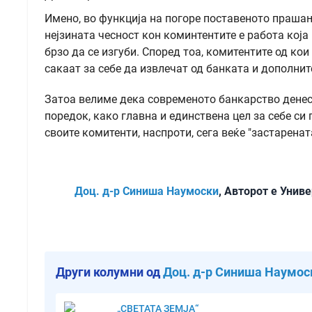
Имено, во функција на погоре поставеното прашањ
нејзината чесност кон коминтентите е работа која 
брзо да се изгуби. Според тоа, комитентите од ко
сакаат за себе да извлечат од банката и дополни
Затоа велиме дека современото банкарство денес
поредок, како главна и единствена цел за себе си
своите комитенти, наспроти, сега веќе "застарена
Доц. д-р Синиша Наумоски
, Авторот е Унив
Други колумни од
Доц. д-р Синиша Наумос
„СВЕТАТА ЗЕМЈА“