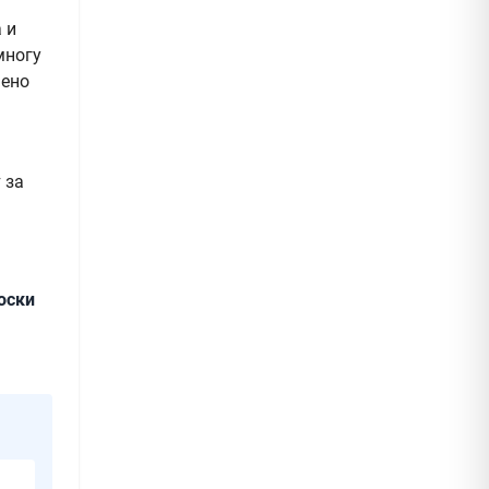
 и
многу
аено
 за
оски