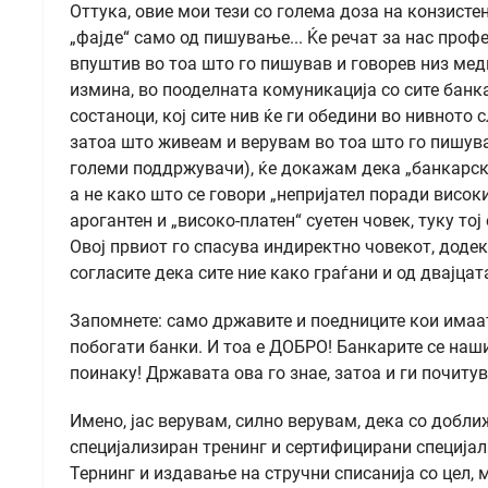
Оттука, овие мои тези со голема доза на конзисте
„фајде“ само од пишување... Ќе речат за нас профес
впуштив во тоа што го пишував и говорев низ мед
измина, во пооделната комуникација со сите банк
состаноци, кој сите нив ќе ги обедини во нивното 
затоа што живеам и верувам во тоа што го пишува
големи поддржувачи), ќе докажам дека „банкарска
а не како што се говори „непријател поради висок
арогантен и „високо-платен“ суетен човек, туку тој
Овој првиот го спасува индиректно човекот, додек
согласите дека сите ние како граѓани и од двајц
Запомнете: само државите и поедниците кои имаат
побогати банки. И тоа е ДОБРО! Банкарите се наши
поинаку! Државата ова го знае, затоа и ги почи
Имено, јас верувам, силно верувам, дека со добл
специјализиран тренинг и сертифицирани специја
Тернинг и издавање на стручни списанија со цел, 