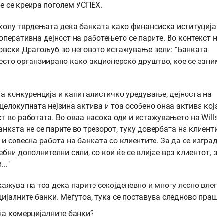
 ќе се креира поголем УСПЕХ.
 околу тврдењата дека банката како финансиска иституција
оперативна дејност на работењето се парите. Во контекст н
совски Драгољуб во неговото истажување вели: "Банката
често органзиирано како акционерско друштво, кое се зан
на конкуренција и капиталистичко уредување, дејноста на
 целокупната нејзина актива и тоа особено онаа актива кој
 во работата. Во оваа насока оди и истажувањето на Wills
анката не се парите во трезорот, туку довербата на клиент
 и совесна работа на банката со клиентите. За да се изгра
бни дополнителни сили, со кои ќе се влијае врз клиентот, з
.."
кажува на тоа дека парите секојденевно и многу лесно вле
цијалните банки. Меѓутоа, тука се поставува следново пр
 на комерцијалните банки?