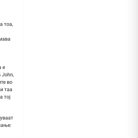
а тоа,
имава
а е
 John,
ите во
ди таа
а тој
гуваат
ашање: