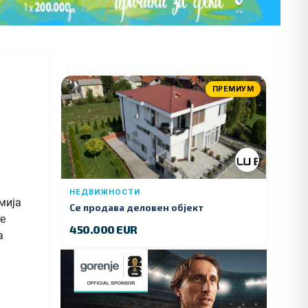
ПРЕМИУМ
НЕДВИЖНОСТИ
мија
Се продава деловен објект
те
450.000 EUR
а