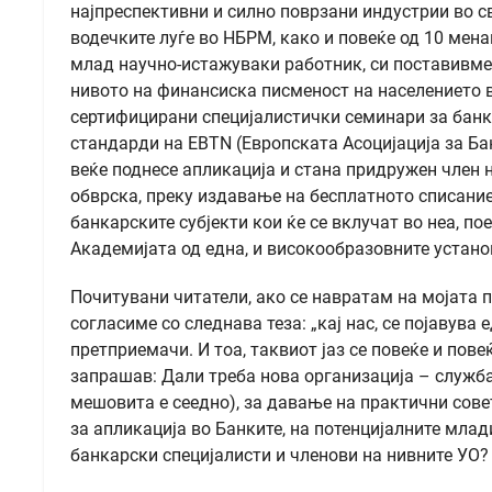
најпреспективни и силно поврзани индустрии во с
водечките луѓе во НБРМ, како и повеќе од 10 мена
млад научно-истажуваки работник, си поставивме
нивото на финансиска писменост на населението в
сертифицирани специјалистички семинари за банк
стандарди на EBTN (Европската Асоцијација за Бан
веќе поднесе апликација и стана придружен член н
обврска, преку издавање на бесплатното списани
банкарските субјекти кои ќе се вклучат во неа, п
Академијата од една, и високообразовните устано
Почитувани читатели, ако се навратам на мојата п
согласиме со следнава теза: „кај нас, се појавува
претприемачи. И тоа, таквиот јаз се повеќе и пов
запрашав: Дали треба нова организација – служба
мешовита е сеедно), за давање на практични сов
за апликација во Банките, на потенцијалните млади
банкарски специјалисти и членови на нивните УО