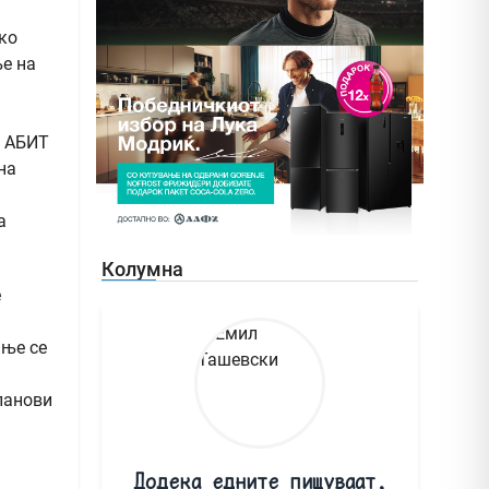
ако
ње на
, АБИТ
на
а
Колумна
е
ање се
ланови
Додека едните пишуваат,