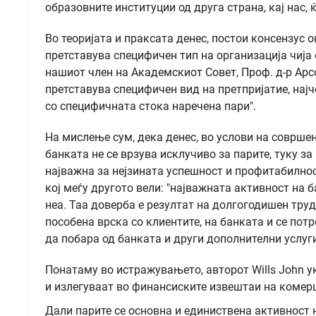
образовните институции од друга страна, кај нас,
Во теоријата и праксата денес, постои консензус
претставува специфичен тип на организација чија 
нашиот член на Академскиот Совет, Проф. д-р Ар
претставува специфичен вид на претпријатие, нај
со специфичната стока наречена пари".
На мислење сум, дека денес, во услови на соврше
банката не се врзува исклучиво за парите, туку за
најважна за нејзината успешност и профитабилност
кој меѓу другото вели: "најважната активност на б
неа. Таа доверба е резултат на долгогодишен труд
пособена врска со клиентите, на банката и се потре
да побара од банката и други дополнителни услуги.
Понатаму во истражувањето, авторот Wills John у
и излегуваат во финансиските извештаи на комер
Дали парите се основна и единиствена активност