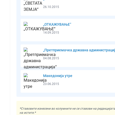
26.10.2015
„ОТКАЖУВАЊЕ“
14.09.2015
„Претприемачка државна администрациј
04.08.2015
Mакедонија утре
23.06.2015
*Ставовите изнесени во колумните не се ставови на редакциј
на истите.*