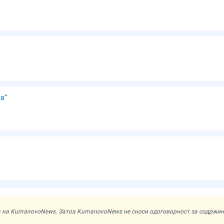
а“
ата на KumanovoNews. Затоа KumanovoNews не сноси одоговорност за содржи