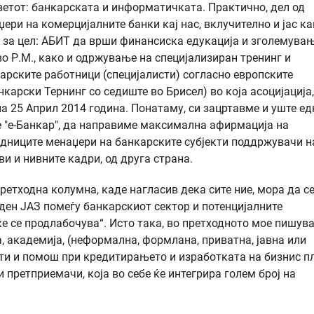
ветот: банкарската и информатичката. Практично, дел од
џери на комерцијалните банки кај нас, вклучително и јас к
 за цел: АБИТ да врши финансиска едукација и зголемува
о Р.М., како и одржување на специјализиран тренинг и
арските работници (специјалисти) согласно европските
карски Тернинг со седиште во Брисел) во која aсоцијација
а 25 Април 2014 година. Понатаму, си зацртавме и уште ед
е "е-Банкар", да направиме максимална афирмација на
оедниците менаџери на банкарските субјекти поддржувачи н
ви и нивните кадри, од друга страна.
ретходна колумна, каде нагласив дека сите ние, мора да с
 еден ЈАЗ помеѓу банкарскиот сектор и потенцијалните
еќе се продлабочува“. Исто така, во претходното мое пишув
, академија, (неформална, формлана, приватна, јавна или
ети и помош при кредитирањето и изработката на бизнис п
 претприемачи, која во себе ќе интегрира голем број на
?