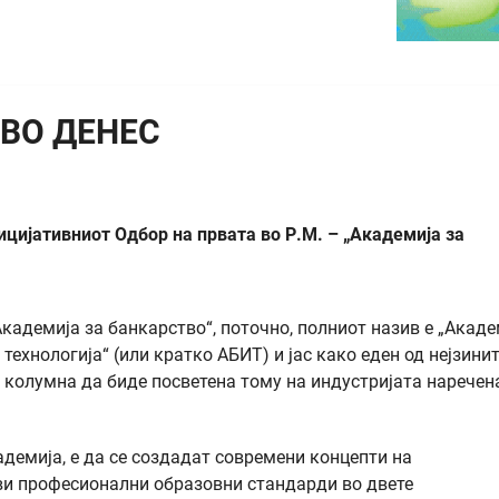
ВО ДЕНЕС
ицијативниот Одбор на првата во Р.М. – „Академија за
кадемија за банкарство“, поточно, полниот назив е „Акаде
ехнологија“ (или кратко АБИТ) и јас како еден од нејзини
а колумна да биде посветена тому на индустријата наречен
адемија, е да се создадат современи концепти на
ови професионални образовни стандарди во двете