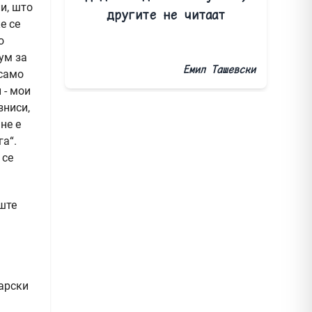
и, што
другите не читаат
е се
о
ум за
Емил Ташевски
 само
 - мои
зниси,
не е
га“.
 се
ште
арски