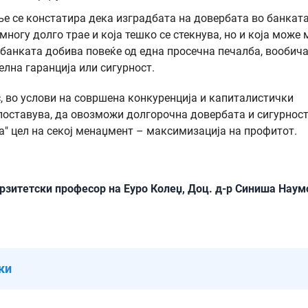
е се констатира дека изградбата на довербата во банката
многу долго трае и која тешко се стекнува, но и која може 
и банката добива повеќе од една просечна печалба, вообич
телна гаранција или сигурност.
, во услови на совршена конкуренција и капиталистички
 поставува, да овозможи долгорочна довербата и сигурност
та" цел на секој менаџмент – максимизација на профитот.
ерзитетски професор на Еуро Колеџ, Доц. д-р Синиша Наум
ки