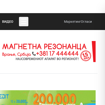
☰
ВИДЕО
Маркетинг
Огласи