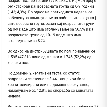
возраст над 60 години (979, 29,3%). Најмал број е
регистриран кај возрасната група од 0-9 години
(143; 4,3%). Во однос на претходната недела, се
забележува намалување на заболените лица ка ј
сите возрасни групи, освен кај возрасните групи
од 0-9 каде што има зголемување за 50,5% и кај
возрасната група од 10-19 каде што има
зголемување за 8,2%.
Во однос на дистрибуцијата по пол, пријавени се
1.595 (47,8%) лица од машки и 1.745 (52,2%) од
женски пол.
По добиени 2 негативни теста, со статус
оздравени се стекнале 3.441 лица кои биле
хоспитализирани или на домашно лекување,
намалување од 12,8% во споредба со минатата
недела.
Во текот на мината недела вкупно се пријавени 23