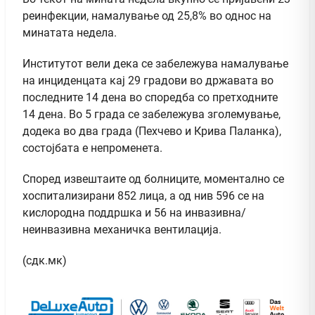
реинфекции, намалување од 25,8% во однос на
минатата недела.
Институтот вели дека се забележува намалување
на инциденцата кај 29 градови во државата во
последните 14 дена во споредба со претходните
14 дена. Во 5 града се забележува зголемување,
додека во два града (Пехчево и Крива Паланка),
состојбата е непроменета.
Според извештаите од болниците, моментално се
хоспитализирани 852 лица, а од нив 596 се на
кислородна поддршка и 56 на инвазивна/
неинвазивна механичка вентилација.
(сдк.мк)