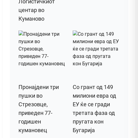
Логистичкиот
центар во
Куманово
Пронајдени три
Со грант од 149
пушки во
милиони евра од
Стрезовце,
ЕУ ќе се гради
приведен 77-
третата фаза од
годишен
пругата кон
кумановец
Бугарија