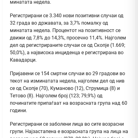
минатата недела.
Регистрирани се 3.340 нови позитивни случаи од
32 града во државата, за 3,7% помалку од
минатата недела. Процентот на позитивност се
движи од 7,8% до 14,3%, просечно 11,4%. Најголем
дел од регистрираните случаи се од Скопје (1.669;
50,0%), а највисока инциденца е регистрирана во
Кавадарци.
Пријавени се 154 смртни случаи во 29 градови во
текот на изминатата недела, најголем дел од нив
се од Скопје (70), Куманово (12), Струмица (8) и
Тетово (8). Најголем број (123; 79,9%) од
починатите припаѓаат на возрасната група над 60
години.
Регистрирани се заболени лица во сите возрасни
групи. Најзастапена е возрасната група на лица на