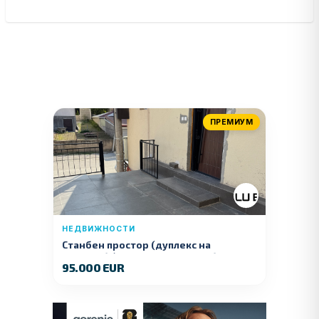
ПРЕМИУМ
НЕДВИЖНОСТИ
Станбен простор (дуплекс на
продажба) – Ул. Стојан Арсов бр. 1,
95.000 EUR
Куманово