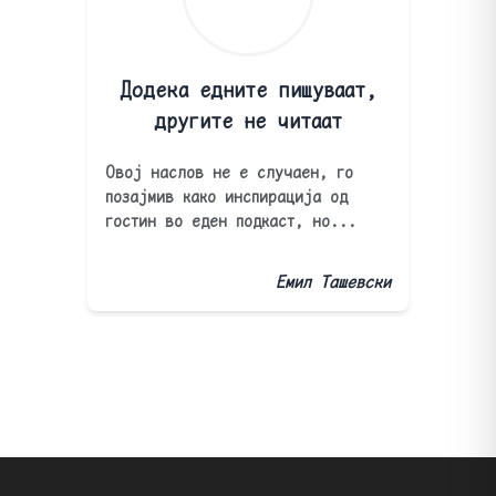
Додека едните пишуваат,
другите не читаат
Овој наслов не е случаен, го
позајмив како инспирација од
гостин во еден подкаст, но...
Емил Ташевски