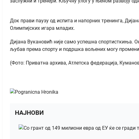
заслужни и тренери. Кључну улогу у њеном развоју оди
Док прави паузу од испита и напорних тренинга, Дија
Олимпијских игара младих.
Дијана Вукановић није само успешна спортисткиња. Он
љубав према спорту и подршка вољених могу променити
(Фото: Приватна архива, Атлетска федерација, Кумано
НАЈНОВИ