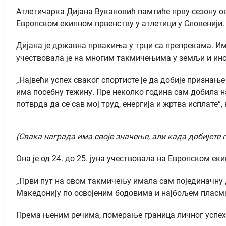
Атлетичарка Дијана Вукановић памтиће прву сезону ов
Европском екипном првенству у атлетици у Словенији.
Дијана је државна првакиња у трци са препрекама. Има
учествовала је на многим такмичењима у земљи и инос
„Највећи успех сваког спортисте је да добије признање
има посебну тежину. Пре неколко година сам добила на
потврда да се сав мој труд, енергија и жртва исплате“,
(Свака награда има своје значење, али када добијете п
Она је од 24. до 25. јуна учествовала на Европском ек
„Први пут на овом такмичењу имала сам појединачну д
Македонију по освојеним бодовима и најбољем пласману
Према њеним речима, померање граница личног успеха