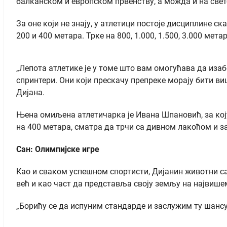
балканском и европском првенству, а можда и на свет
За оне који не знају, у атлетици постоје дисциплине с
200 и 400 метара. Трке на 800, 1.000, 1.500, 3.000 ме
„Лепота атлетике је у томе што вам омогућава да изаб
спринтери. Они који прескачу препреке морају бити виш
Дијана.
Њена омиљена атлетичарка је Ивана Шпановић, за коју 
на 400 метара, сматра да трчи са дивном лакоћом и за
Сан: Олимпијске игре
Као и сваком успешном спортисти, Дијанин животни сан
већ и као част да представља своју земљу на највише
„Борићу се да испуним стандарде и заслужим ту шансу.