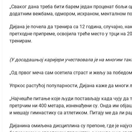
„Сваког дана треба бити барем један проценат бољи од
додатним вежбама, одмором, исхраном, менталном по
Дијана је почела да тренира са 12 година, случајно, 
претходне припреме, освојила треће место у трци на 2
тренирам.
(У досадашњој каријери учествовала је на многим та
„Од првог меча сам осетила страст и жељу за победом
Упркос растућој популарности, Дијана каже да многи 
„Најчешће питање које људи постављају када чују да 
претрчим ни 400 метара, изненађени су. Онда им објаш
и мешају гимнастику са атлетиком. Питају ме да ли ра
Дијанина омиљена дисциплина су препоне, где је најус