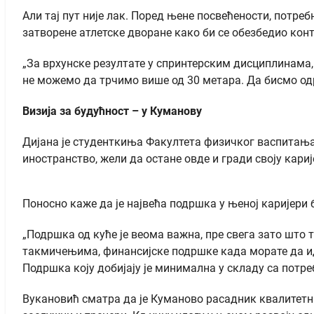
Али тај пут није лак. Поред њене посвећености, потреб
затворене атлетске дворане како би се обезбедио конт
„За врхунске резултате у спринтерским дисциплинама, б
не можемо да трчимо више од 30 метара. Да бисмо одрж
Визија за будућност – у Куманову
Дијана је студенткиња Факултета физичког васпитања 
иностранство, жели да остане овде и гради своју кариј
Поносно каже да је највећа подршка у њеној каријери б
„Подршка од куће је веома важна, пре свега зато што 
такмичењима, финансијске подршке када морате да иде
Подршка коју добијају је минимална у складу са потре
Вукановић сматра да је Куманово расадник квалитетних