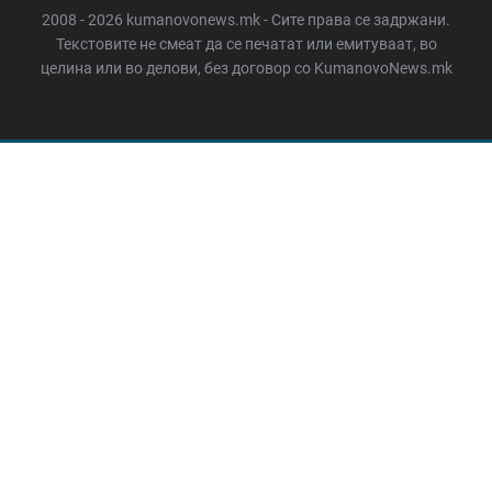
2008 - 2026 kumanovonews.mk - Сите права се задржани.
Текстовите не смеат да се печатат или емитуваат, во
целина или во делови, без договор со KumanovoNews.mk