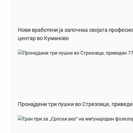
Нови вработени ја започнаа својата професи
центар во Куманово
Пронајдени три пушки во Стрезовце, привед