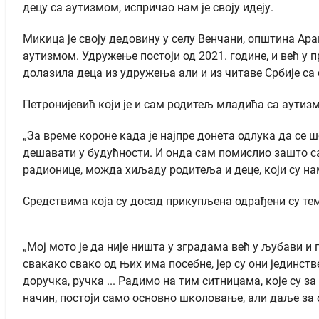
децу са аутизмом, испричао нам је своју идеју.
Микица је своју дедовину у селу Венчани, општина Ар
аутизмом. Удружење постоји од 2021. године, и већ у 
долазила деца из удружења али и из читаве Србије са 
Петронијевић који је и сам родитељ младића са аутиз
„За време короне када је најпре донета одлука да се ш
дешавати у будућности. И онда сам помислио зашто сам
радионице, можда хиљаду родитеља и деце, који су на
Средствима која су досад прикупљена одрађени су тем
„Мој мото је да није ништа у зградама већ у љубави и
свакако свако од њих има посебне, јер су они једин
доручка, ручка ... Радимо на тим ситницама, које су з
начин, постоји само основно школовање, али даље за о