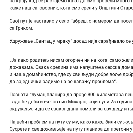
на крају кад се растајемо како да смо провели много 
каже наш саговорник, кога смо срели у Општини Стар
Свој пут је наставио у село Габреш, с намером да посе
са Грчком.
Удружење ,,Свитац у мраку“ досад није сарађивало се
„Ја како родитељ нисам огорчен ни на кога, само жел
државама. Свака средина има напуштена сеоска домађи
и наше домаћинство, где су сви људи добре воље доб
да заједнички радимо на решавању проблема“.
Познати глумац планира да прође 800 километара пешк
Тада ће доћи и његов син Михајло, који пуни 25 година
окружењу, и да се сваког дана помоли за сву децу и 
Највећи проблем на путу су му, како каже, били су жу
Сусрете и све доживљаје на путу планира да преточи у