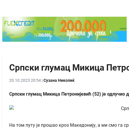
Српски глумац Микица Петр
20.10.2023 20:54 |
Сузана Николиќ
Српски глумац Микица Петронијевић (52) је одлучио 
На том путу је прошао кроз Македонију, а ми смо га с