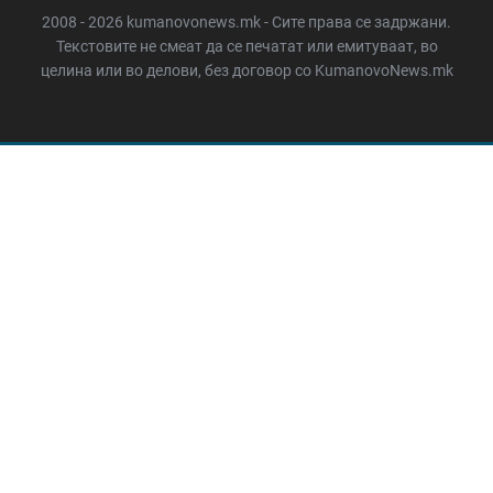
2008 - 2026 kumanovonews.mk - Сите права се задржани.
Текстовите не смеат да се печатат или емитуваат, во
целина или во делови, без договор со KumanovoNews.mk