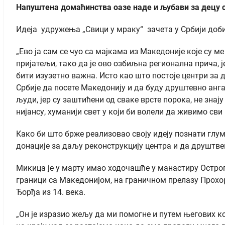
Напуштена домаћинства оазе наде и љубави за децу 
Идеја удружења „Свици у мраку“ зачета у Србији доби
„Ево ја сам се чуо са мајкама из Македоније које су м
пријатељи, тако да је ово озбиљна регионална прича, 
бити изузетно важна. Исто као што постоје центри за д
Србије да посете Македонију и да буду друштевно анг
људи, јер су заштићени од сваке врсте порока, не знај
нијансу, хуманији свет у који би волели да живимо сви
Како би што брже реализовао своју идеју познати глума
донације за даљу реконструкцију центра и да друштве
Микица је у марту имао ходочашће у манастиру Острог,
граници са Македонијом, на граничном прелазу Прохор 
Ђорђа из 14. века.
„Он је изразио жељу да ми помогне и путем његових ко