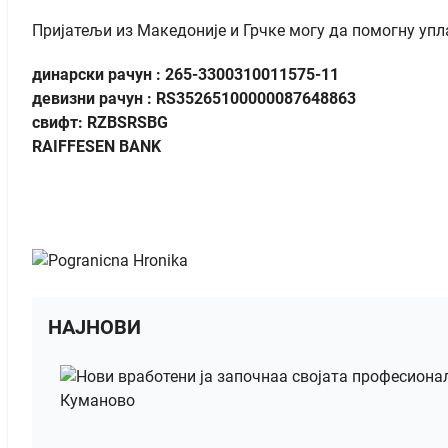
Пријатељи из Македоније и Грчке могу да помогну упл
динарски рачун : 265-3300310011575-11
девизни рачун
: RS35265100000087648863
свифт: RZBSRSBG
RAIFFESEN BANK
НАЈНОВИ