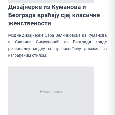
Дизајнерке из Куманова и
Београда враћају сјај класичне
женствености
Модне дизајнерке Сара Величковска из Куманова
и Славица Симеуновић из Београда граде
регионалну модну сцену посвећену дамама са
изграђеним стилом.