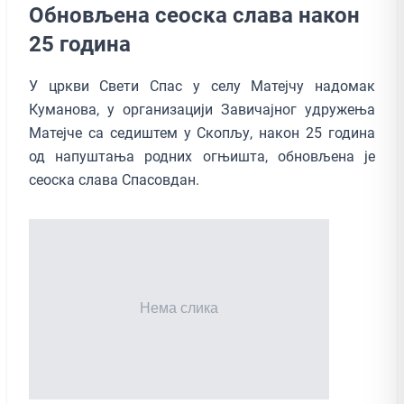
Обновљена сеоска слава након
25 година
У цркви Свети Спас у селу Матејчу надомак
Куманова, у организацији Завичајног удружења
Матејче са седиштем у Скопљу, након 25 година
од напуштања родних огњишта, обновљена је
сеоска слава Спасовдан.