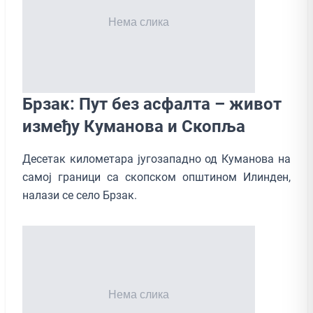
Брзак: Пут без асфалта – живот
између Куманова и Скопља
Десетак километара југозападно од Куманова на
самој граници са скопском општином Илинден,
налази се село Брзак.