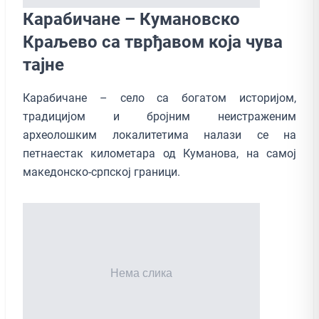
Карабичане – Кумановско
Краљево са тврђавом која чува
тајне
Карабичане – село са богатом историјом,
традицијом и бројним неистраженим
археолошким локалитетима налази се на
петнаестак километара од Куманова, на самој
македонско-српској граници.