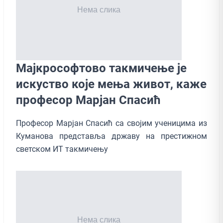
Мајкрософтово такмичење је
искуство које мења живот, каже
професор Марјан Спасић
Професор Марјан Спасић са својим ученицима из
Куманова представља државу на престижном
светском ИТ такмичењу