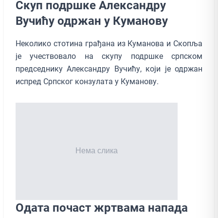
Скуп подршке Александру
Вучићу одржан у Куманову
Неколико стотина грађана из Куманова и Скопља
је учествовало на скупу подршке српском
председнику Александру Вучићу, који је одржан
испред Српског конзулата у Куманову.
Одата почаст жртвама напада