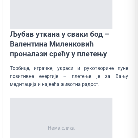
Љубав уткана у сваки бод –
Валентина Миленковић
проналази срећу у плетењу
Торбице, играчке, украси и рукотворине пуне
позитивне енергије – плетење је за Вању
медитација и највећа животна радост.