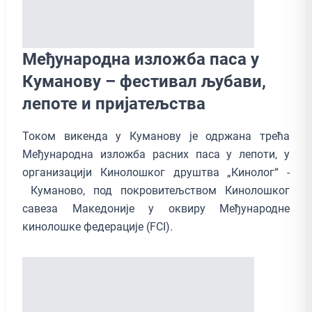
Међународна изложба паса у
Куманову – фестивал љубaви,
лепоте и пријатељства
Током викенда у Куманову је одржана трећа
Међународна изложба расних паса у лепоти, у
организацији Кинолошког друштва „Кинолог“ -
Куманово, под покровитељством Кинолошког
савеза Македоније у оквиру Међународне
кинолошке федерације (FCI).