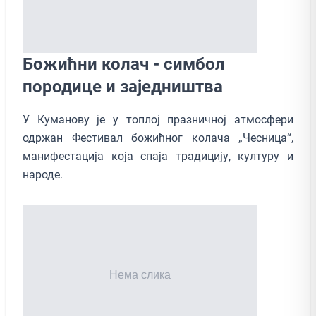
Божићни колач - симбол
породице и заједништва
У Куманову је у топлој празничној атмосфери
одржан Фестивал божићног колача „Чесница“,
манифестација која спаја традицију, културу и
народе.