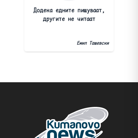
Додека едните пишуваат,
другите не читаат
Емил Ташевски