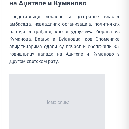
на Аџитепе и Куманово
Представници локалне и централне власти,
амбасада, невладиних организација, политичких
партија и грађани, као и удружења бораца из
Куманова, Врања и Бујановца, код Споменика
авијатичарима одали су почаст и обележили 85.
годишњицу напада на Аџитепе и Куманово у
Другом светском рату.