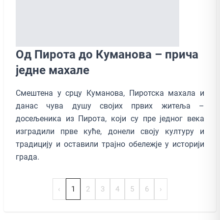
Од Пиротa до Кумановa – прича
једне махале
Смештена у срцу Куманова, Пиротска махала и
данас чува душу својих првих житеља –
досељеника из Пирота, који су пре једног века
изградили прве куће, донели своју културу и
традицију и оставили трајно обележје у историји
града.
‹
1
2
3
4
5
6
›