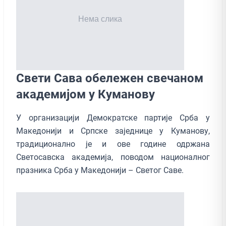
Свети Сава обележен свечаном
академијом у Куманову
У организацији Демократске партије Срба у
Македонији и Српске заједнице у Куманову,
традиционално је и ове године одржана
Светосавска академија, поводом националног
празника Срба у Македонији – Светог Саве.