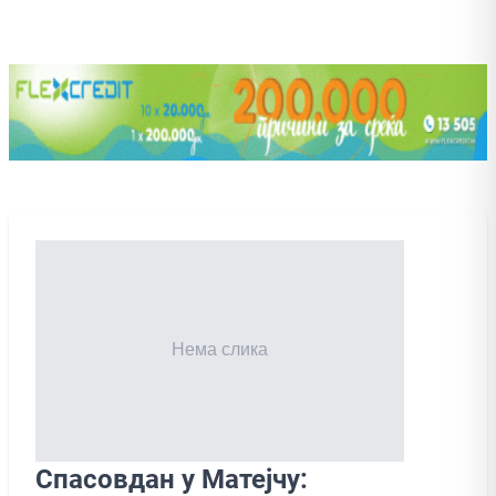
Спасовдан у Матејчу: