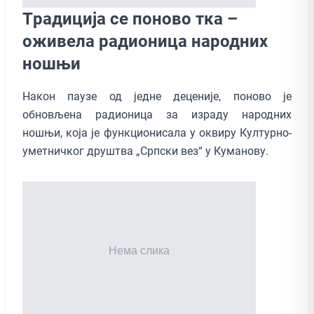
Tрадиција се поново тка –
оживела радионица народних
ношњи
Након паузе од једне деценије, поново је
обновљена радионица за израду народних
ношњи, која је функционисала у оквиру Културно-
уметничког друштва „Српски вез“ у Куманову.