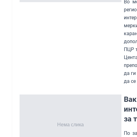
Во м
реги
инте
мерк
кара
допол
ПЦР т
Цент
препо
да ги
да се
Вак
инт
за 
По з