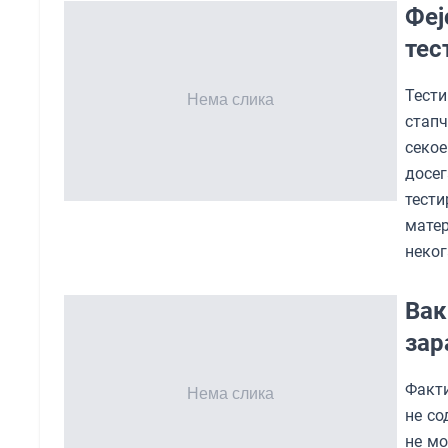
Феј
тес
Тести
стапч
секое
досе
тест
мате
неког
Вак
зар
Факти
не со
не мо