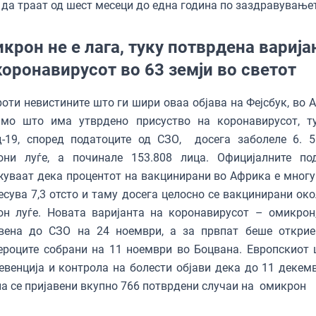
да траат од шест месеци до една година по заздравување
крон не е лага, туку потврдена варија
коронавирусот во 63 земји во светот
оти невистините што ги шири оваа објава на Фејсбук, во 
амо што има утврдено присуство на коронавирусот, т
д-19, според податоците од СЗО, досега заболеле 6. 5
они луѓе, а починале 153.808 лица. Официјалните по
уваат дека процентот на вакцинирани во Африка е многу
есува 7,3 отсто и таму досега целосно се вакцинирани око
он луѓе. Новата варијанта на коронавирусот – омикрон
авена до СЗО на 24 ноември, а за првпат беше открие
роците собрани на 11 ноември во Боцвана. Европскиот 
евенција и контрола на болести објави дека до 11 декемв
а се пријавени вкупно 766 потврдени случаи на омикрон