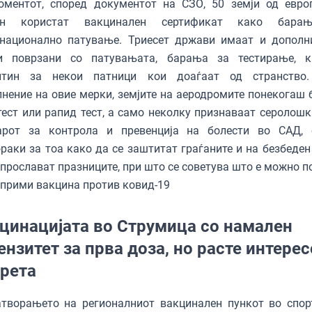
оментот, според документот на СЗО, 50 земји од евро
он користат вакцинален сертификат како бара
рнационално патување. Триесет држави имаат и дополн
и поврзани со патувањата, барања за тестирање, 
нтин за некои патници кои доаѓаат од странство.
нение на овие мерки, земјите на аеродромите понекогаш 
ест или рапид тест, а само неколку признаваат серолошки
арот за контрола и превенција на болести во САД, 
раки за тоа како да се заштитат граѓаните и на безбеден
 прослават празниците, при што се советува што е можно п
 прими вакцина против ковид-19
цинацијата во Струмица со намален
ензитет за прва доза, но расте интерес
трета
атворањето на регионалниот вакцинален пункот во спор