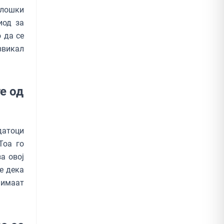
олошки
иод за
 да се
звикал
е од
датоци
Тоа го
а овој
е дека
 имаат