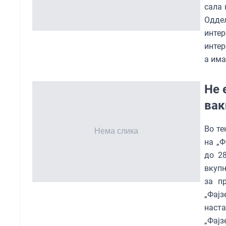
сала 
Оддел
инте
интер
а има
Не 
вак
Во те
на „Ф
до 2
вкупн
за п
„Фај
наста
„Фајз