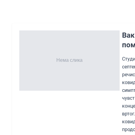
Вак
пом
Студи
септ
речис
кови
симпт
чувст
конц
вртог
кови
продо