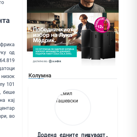
то
нта
Африка
уку од
64.819
датоци
Колумна
 низок
лу 101
, беше
на кај
центар
ри, во
Додека едните пишуваат,