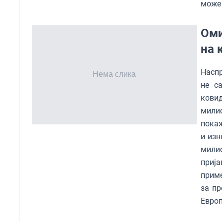
може 
Оми
на 
Наспр
не с
кови
мили
покаж
и изн
мили
приј
приме
за пр
Европ