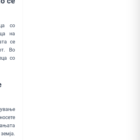
о се
ца со
еца на
ата се
от. Во
еца со
е
тување
 носете
рањата
 земја.