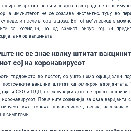
нација се краткотрајни и се доказ за градењето на имун
ор, а имунитетот не се создава инстантно, туку во пер
ку недели после втората доза. Во тој меѓупериод е можно
зите со ковид-19, но од самиот вирус кој би преди
ција, а не од вакцината
уште не се знае колку штитат вакцинит
иот сој на коронавирусот
роти тврдењата во постот, сè уште нема официјални по
 постоечките вакцини штитат од омикрон варијантата. 
дија и СЗО и ЦДЦ, нагласувајќи дека се вршат анализи з
а коронавирусот. Првичните сознанија за оваа варијанта с
 вирусот има голема преносливост, сепак, заразените
сни симптоми