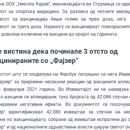
на ООУ ,,Никола Карев’’, имунизацијата во Струмица се од
от за спортска медицина. За разлика од летните месец
ресот за вакцинација беше голем за прва доза, сега
есот за трета доза. Најмногу се вакцинираат повозрасните
 доволни количини на вакцини до крајот на годината
е вистина дека починале 3 отсто од
цинираните со „Фајзер“
кстот што се споделува на Фејсбук погрешно се чита Изве
ајзер“ за пријавени несакани реакции од вакцините апли
8 февруари 2021 година. Во Извештајот не се наведува
о вакцини се аплицирани, туку бројката од 42.086 случаи 
ријавени негативни ефекти. Во документот се посочув
зер“ идентификувал 42.086 извештаи за случаи на не
ни по вакцинацијата, собрани од извештаи испратени до 
ер“ и од националните здравствени власти ширум светот (н