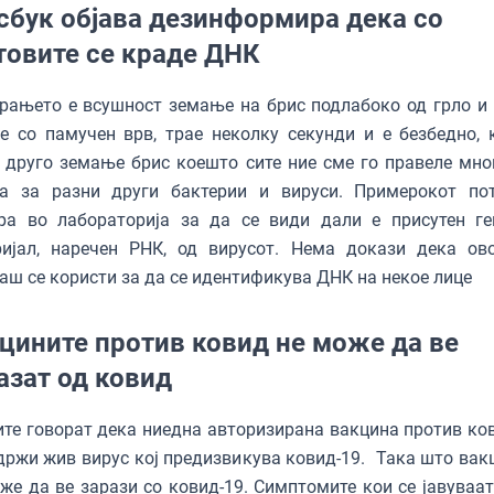
сбук објава дезинформира дека со
товите се краде ДНК
рањето е всушност земање на брис подлабоко од грло и 
е со памучен врв, трае неколку секунди и е безбедно, 
 друго земање брис коешто сите ние сме го правеле мно
га за разни други бактерии и вируси. Примерокот по
ира во лабораторија за да се види дали е присутен ге
ријал, наречен РНК, од вирусот. Нема докази дека ово
аш се користи за да се идентификува ДНК на некое лице
цините против ковид не може да ве
азат од ковид
те говорат дека ниедна авторизирана вакцина против ко
држи жив вирус кој предизвикува ковид-19. Така што вак
же да ве зарази со ковид-19. Симптомите кои се јавуваат