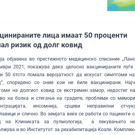
цинираните лица имаат 50 проценти
ал ризик од долг ковид
ја објавена во престижното медицинско списание „Ланс
ември 2021, покажува дека целосно вакцинираните луѓе
и 50 отсто помала веројатност да искусат симптоми на
д“, споредено со оние кои не биле вакцинирани. Најч
оми на долгиот ковид се екстремен замор, недостиг на
во на болка и стегање на градите, проблеми со мемори
ентрацијата, инсомнија, срцеви неправилни отчук
лавици и слично. Во земјата веќе се работи со пациенти с
д на Клиниката за пулмологија, а лекувањето не
лжува и во Институтот за рехабилитација Козле. Комплик