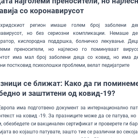
ата најголеми преносители, но најлесн
авија со коронавирусот
хридскиот регион имаше голем број заболени де
навирусот, но без сериозни компликации. Немаше д
иратор, кислородна поддршка, болничко лекување. Дец
олеми преносители, но најлесно го поминуваат вирус
нтот има мал број заболени деца со ковид, но има д
ни постковид психолошки проблеми, велат педијатрите
зници се ближат: Како да ги поминем
бедно и заштитени од ковид-19?
Европа има подготвено документ за интернационално па
нтекст на ковид -19. За празниците може да се патува, но
, обезбедете си вакцинален сертификат и проверете ги ба
мјата во којашто патувате, зашто тие се различни во секоја