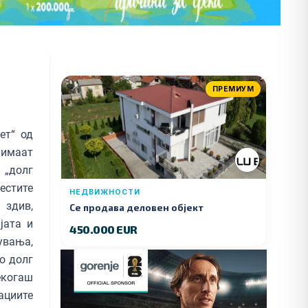
ПРЕМИУМ
ет“ од
 имаат
 „долг
естите
НЕДВИЖНОСТИ
 здив,
Се продава деловен објект
јата и
450.000 EUR
увања,
о долг
когаш
ациите