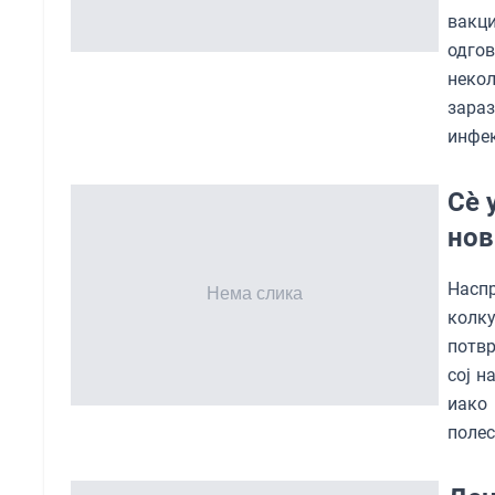
вакци
одгов
некол
зара
инфек
Сè 
нов
Насп
колку
потвр
сој н
иако
поле