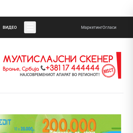
☰
ВИДЕО
Маркетинг
Огласи