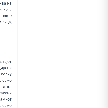
вива на
и кога
 расте
 лица,
штајот
цирани
 колку
е само
а дека
сакани
самиот
е само