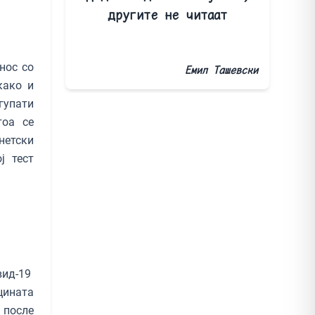
другите не читаат
нос со
Емил Ташевски
како и
гупати
тоа се
нетски
ј тест
вид-19
цината
 после