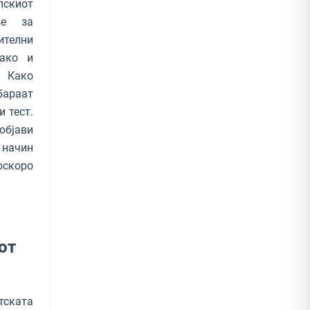
пскиот
ње за
ителни
како и
 Како
бараат
 тест.
објави
 начин
оскоро
от
тската