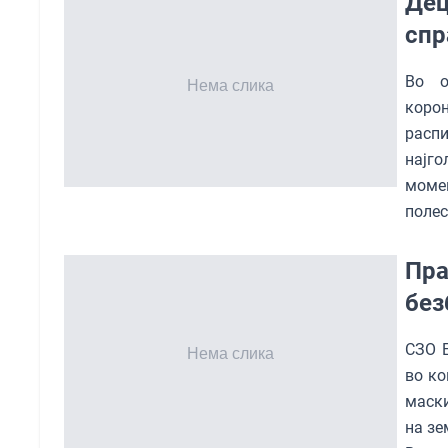
Дец
спр
Во о
коро
расп
најг
моме
полес
Пра
без
СЗО 
во ко
маски
на зе