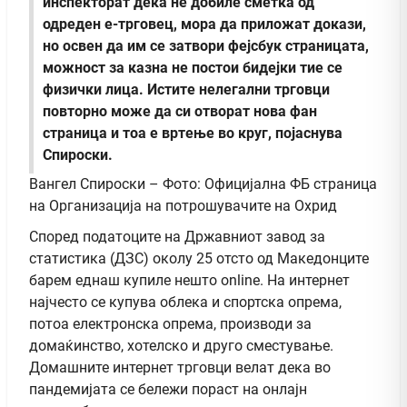
инспекторат дека не добиле сметка од
одреден е-трговец, мора да приложат докази,
но освен да им се затвори фејсбук страницата,
можност за казна не постои бидејки тие се
физички лица. Истите нелегални трговци
повторно може да си отворат нова фан
страница и тоа е вртење во круг, појаснува
Спироски.
Вангел Спироски – Фото: Официјална ФБ страница
на Организација на потрошувачите на Охрид
Според податоците на Државниот завод за
статистика (ДЗС) околу 25 отсто од Македонците
барем еднаш купиле нешто online. На интернет
најчесто се купува облека и спортска опрема,
потоа електронска опрема, производи за
домаќинство, хотелско и друго сместување.
Домашните интернет трговци велат дека во
пандемијата се бележи пораст на онлајн