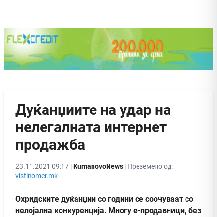
Дуќанџиите на удар на
нелегалната интернет
продажба
23.11.2021 09:17 |
KumanovoNews
| Преземено од:
vistinomer.mk
Охридските дуќанџии со години се соочуваат со
нелојална конкуренција. Многу е-продавници, без