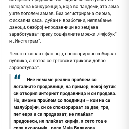
нелојална конкуренција, која во пандемијата зема
уште поголем замав. Без регистрирана фирма,
фискална каса, дуќан и вработени, неплаќање
даноци, безброј е-продавници во земјава
заработуваат преку социјалните мрежи „Фејсбук“
и „Инстаграм“.
Лесно отвораат фан пејџ, спонзорирано собираат
публика, а потоа со трговски трикови добро
заработуваат.
Ние немаме реално проблем со
легалните продавници, на пример, некој бутик
си отворил интернет продавница и си продава.
Но, имаме проблем со поединци – кои не се
малубројни, си се спонзорираат за две, три,
пет евра и си продаваат, не плаќаат
придонеси, не плаќаат кирија, а сето тоа е
сива економија , вели Маја Балакова