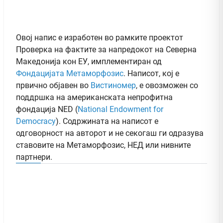
Овој напис е изработен во рамките проектот
Проверка на фактите за напредокот на Северна
Македонија кон ЕУ, имплементиран од
Фондацијата Метаморфозис
. Написот, кој е
првично објавен во
Вистиномер
, e овозможен со
поддршка на американската непрофитна
фондација NED (
National Endowment for
Democracy
). Содржината на написот е
одговорност на авторот и не секогаш ги одразува
ставовите на Метаморфозис, НЕД или нивните
партнери.