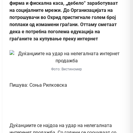
фирма и фискална каса, „дебело“ заработуваат
на социјалните мрежи. До Организацијата на
потрошувачи во Охрид пристигнале голем број
поплаки од измамени граѓани. Оттаму сметаат
дека е потребна поголема едукација на
граѓаните за купување преку интернет
Фото: Вистиномер
Пишува: Соња Рилковска
Дуќанџиите се најдоа на удар на нелегалната
интеренет продажба. Со години се соочуваат со