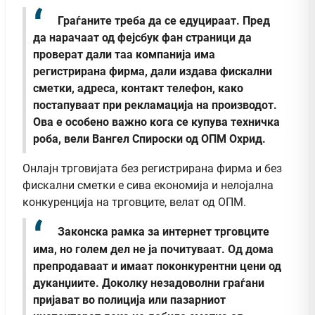
Граѓаните треба да се едуцираат. Пред
да нарачаат од фејсбук фан страници да
проверат дали таа компанија има
регистрирана фирма, дали издава фискални
сметки, адреса, контакт телефон, како
постапуваат при рекламација на производот.
Ова е особено важно кога се купува техничка
роба, вели Вангел Спироски од ОПМ Охрид.
Онлајн трговијата без регистрирана фирма и без
фискални сметки е сива економија и нелојална
конкуренција на трговците, велат од ОПМ.
Законска рамка за интернет трговците
има, но голем дел не ја почитуваат. Од дома
препродаваат и имаат поконкурентни цени од
дуканџиите. Доколку незадоволни граѓани
пријават во полиција или пазарниот