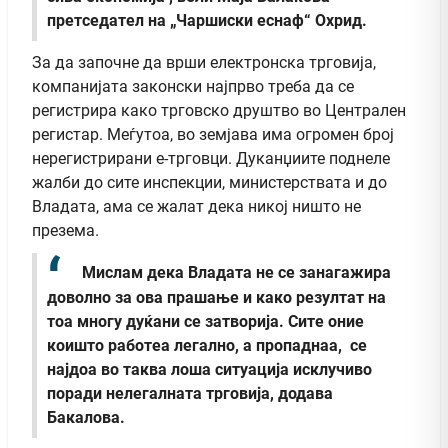
претседател на „Чаршиски еснаф“ Охрид.
За да започне да врши електронска трговија,
компанијата законски најпрво треба да се
регистрира како трговско друштво во Централен
регистар. Меѓутоа, во земјава има огромен број
нерегистрирани е-трговци. Дуканџиите поднеле
жалби до сите инспекции, министерствата и до
Владата, ама се жалат дека никој ништо не
презема.
Мислам дека Владата не се занагажира
доволно за ова прашање и како резултат на
тоа многу дуќани се затворија. Сите оние
коишто работеа легално, а пропаднаа, се
најдоа во таква лоша ситуација исклучиво
поради нелегалната трговија, додава
Бакалова.