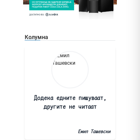
Колумна
Додека едните пишуваат,
другите не читаат
Емил Ташевски