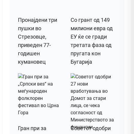
Пронајдени три
Со грант од 149
пушки во
милиони евра од
Стрезовце,
ЕУ ќе се гради
приведен 77-
третата фаза од
годишен
пругата кон
кумановец
Бугарија
Гран при за
Советот одобри