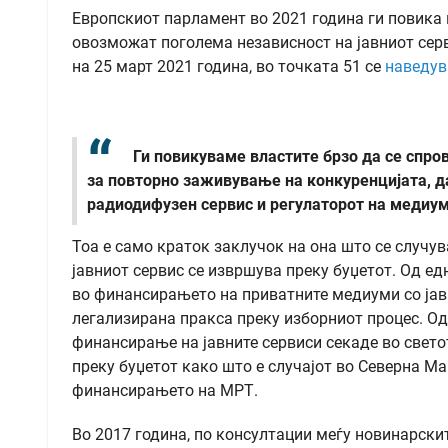
Европскиот парламент во 2021 година ги повика 
овозможат поголема независност на јавниот серв
на 25 март 2021 година, во точката 51 се
наведув
Ги повикуваме властите брзо да се спр
за повторно заживување на конкуренцијата, да
радиодифузен сервис и регулаторот на медиу
Тоа е само краток заклучок на она што се случу
јавниот сервис се извршува преку буџетот. Од е
во финансирањето на приватните медиуми со јавн
легализирана пракса преку изборниот процес. Од 
финансирање на јавните сервиси секаде во светот
преку буџетот како што е случајот во Северна М
финансирањето на МРТ.
Во 2017 година, по консултации меѓу новинарски