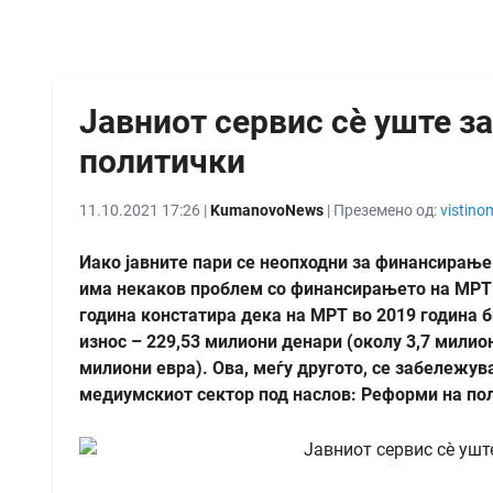
Јавниот сервис сѐ уште з
политички
11.10.2021 17:26 |
KumanovoNews
| Преземено од:
vistino
Иако јавните пари се неопходни за финансирање
има некаков проблем со финансирањето на МРТ.
година констатира дека на МРТ во 2019 година 
износ – 229,53 милиони денари (околу 3,7 милион
милиони евра). Ова, меѓу другото, се забележув
медиумскиот сектор под наслов: Реформи на поло