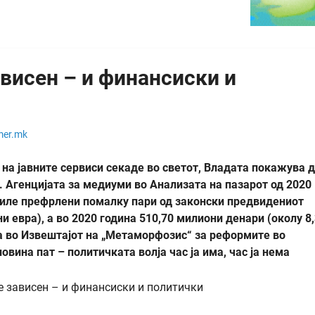
ависен – и финансиски и
mer.mk
 на јавните сервиси секаде во светот, Владата покажува 
 Агенцијата за медиуми во Анализата на пазарот од 2020
биле префрлени помалку пари од законски предвидениот
и евра), а во 2020 година 510,70 милиони денари (околу 8
а во
Извештајот на „Метаморфозис“ за реформите во
вина пат – политичката волја час ја има, час ја нема