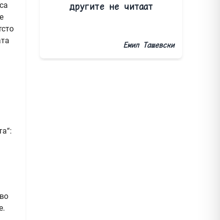
другите не читаат
са
е
тсто
ата
Емил Ташевски
а“:
 во
е.