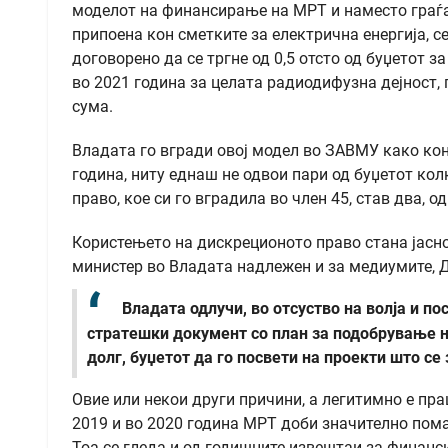
моделот на финансирање на МРТ и наместо граѓа
припоена кон сметките за електрична енергија, 
договорено да се тргне од 0,5 отсто од буџетот з
во 2021 година за целата радиодифузна дејност, 
сума.
Владата го вгради овој модел во ЗАВМУ како коне
година, ниту еднаш не одвои пари од буџетот ко
право, кое си го вградила во член 45, став два, 
Користењето на дискреционото право стана јасн
министер во Владата надлежен и за медиумите, 
Владата одлучи, во отсуство на волја и по
стратешки документ со план за подобрување н
долг, буџетот да го посвети на проекти што се
Овие или некои други причини, а легитимно е праш
2019 и во 2020 година МРТ доби значително пом
Тоа се гледа и од годишните извештаи за финанси