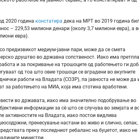
од 2020 година
констатира
дека на МРТ во 2019 година би
ос – 229,53 милиони денари (околу 3,7 милиони евра), а в
лиони евра).
 со предизвикот медиум-јавни пари, може да се смета
ерско друштво во државна сопственост. Иако има претпл
а работа и за покривање на трошоците од работењето ги до
егуваат од тоа што овие трошоци се вградени во вкупните
нички работи на Владата (СОЗР), па јавноста не може да
ат за работењето на МИА, која има стотина вработени.
 вести во државата, иако има значително подобрување во
бјективни информации за сѐ што се случува во земјата и в
ле активностите на Владата, иако постои видлива
осодржни, пренесување настани во живо и слично, сепак,
средствата преку последниот ребаланс на буџетот, иако не
ладините министри.