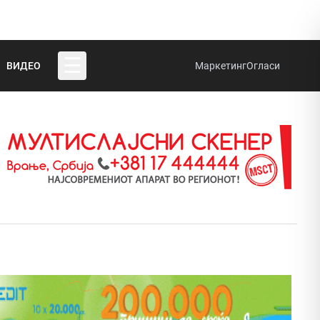
☰
ВИДЕО
Маркетинг
Огласи