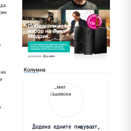
 да
оен
т
Колумна
 на
м
о
Додека едните пишуваат,