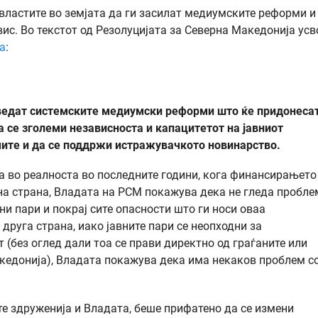
властите во земјата да ги засилат медиумските реформи и
ис. Во текстот од Резолуцијата за Северна Македонија усв
а
:
оведат системските медиумски реформи што ќе придонеса
 се зголеми независноста и капацитетот на јавниот
мите и да се поддржи истражувачкото новинарство.
ва во реалноста во последните години, кога финансирањето
дна страна, Владата на РСМ покажува дека не гледа пробле
и пари и покрај сите опасности што ги носи оваа
друга страна, иако јавните пари се неопходни за
 (без оглед дали тоа се прави директно од граѓаните или
акедонија), Владата покажува дека има некаков проблем с
те здруженија и Владата, беше прифатено да се измени