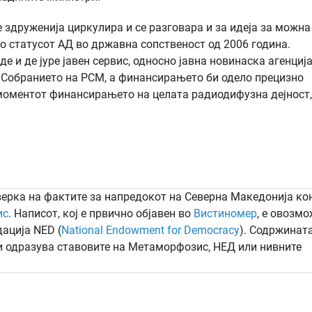
 здруженија циркулира и се разговара и за идеја за можна
со статусот АД во државна сопственост од 2006 година.
 и де јуре јавен сервис, односно јавна новинаска агенција
 Собранието на РСМ, а финансирањето би одело прецизно
о моментот финансирањето на целата радиодифузна дејност,
верка на фактите за напредокот на Северна Македонија ко
ис
. Написот, кој е првично објавен во
Вистиномер
, e овозм
ација NED (
National Endowment for Democracy
). Содржинат
ги одразува ставовите на Метаморфозис, НЕД или нивните