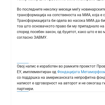
Во последните неколку месеци меѓу новинарските
трансформација на сопственоста на МИА, која е 
Трансформацијата би одела во насока МИА да биде
тоа што основачкото право би му припаднало на
според посебен закон, од буџетот, како што е в
согласно ЗАВМУ.
Овој напис е изработен во рамките проектот Про
ЕУ, имплементиран од
Фондацијата Метаморфоз
со поддршка на американската непрофитна фонд
написот е одговорност на авторот и не секогаш 
партнери.