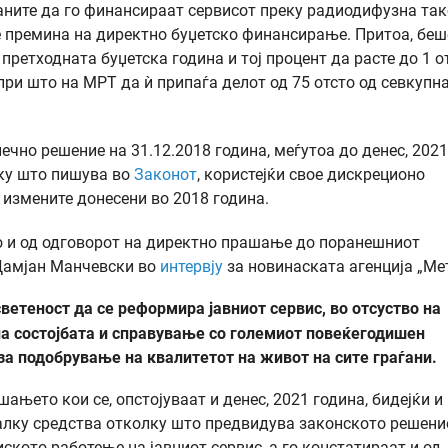
ните да го финансираат сервисот преку радиодифузна так
се премина на директно буџетско финансирање. Притоа, беш
а претходната буџетска година и тој процент да расте до 1 о
при што на МРТ да ѝ припаѓа делот од 75 отсто од севкупн
чно решение на 31.12.2018 година, меѓутоа до денес, 2021
лку што пишува во
Законот
, користејќи свое дискреционо
од измените донесени во 2018 година.
о и од одговорот на директно прашање до поранешниот
Дамјан Mанчевски во
интервју
за новинаската агенција „Мет
светеност да се реформира јавниот сервис, во отсуство на
а состојбата и справување со големиот повеќегодишен
 за подобрување на квалитетот на живот на сите граѓани.
ањето кои се, опстојуваат и денес, 2021 година, бидејќи и
алку средства отколку што предвидува законското решени
ското работење на јавниот сервис, а го констатираат и од