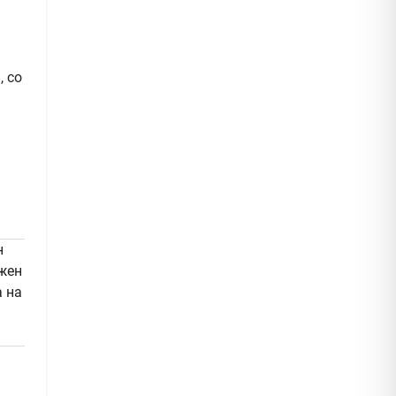
, со
н
ожен
а на