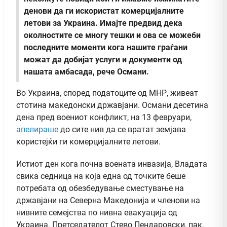
денови да ги искористат комерцијалните
летови за Украина. Имајте предвид дека
околностите се многу тешки и ова се можеби
последните моменти кога нашите граѓани
можат да добијат услуги и документи од
нашата амбасада, рече Османи.
Во Украина, според податоците од МНР, живеат
стотина македонски државјани. Османи десетина
дена пред воениот конфликт, на 13 февруари,
апелираше
до сите нив да се вратат земјава
користејќи ги комерцијалните летови.
Истиот ден кога почна воената инвазија, Владата
свика седница на која една од точките беше
потребата од обезбедување сместување на
државјани на Северна Македонија и членови на
нивните семејства по нивна евакуација од
Украина. Претседателот Стево Пендаровски, пак,