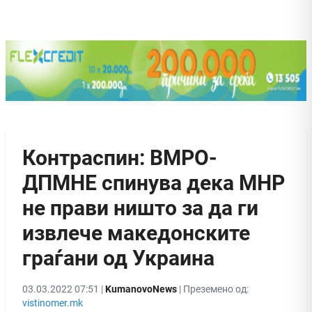
Контраспин: ВМРО-
ДПМНЕ спинува дека МНР
не прави ништо за да ги
извлече македонските
граѓани од Украина
03.03.2022 07:51 |
KumanovoNews
| Преземено од:
vistinomer.mk