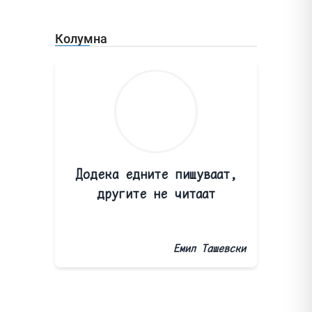
Колумна
Додека едните пишуваат,
другите не читаат
Емил Ташевски