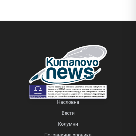
Насловна
Вести
Колумни
Погранична хроника