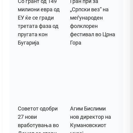
Со грант од 149
Гран при за
милиони евра од
„Српски вез“ на
ЕУ ќе се гради
меѓународен
третата фаза од
фолклорен
пругата кон
фестивал во Црна
Бугарија
Гора
Советот одобри
Агим Бислими
27 нови
нов директор на
вработувања во
Кумановскиот