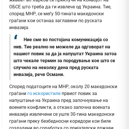
ОБСЕ што треба да ги извлече од Украина. Тие,
според МНР, се меѓу 50-тината македонски
граѓани кои останаа заглавени по руската
инвазија.
Ние сме во постојана комуникација со
нив. Тие реално не можеле да одговорат на
нашиот повик за да ја напуштат Украина затоа
што чекале термин за породување кое што се
случило на неколку дена пред руската
инвазија, рече Османи.
Според податоците на МНР, околу 20 македонски
граѓани
го искористиле
првиот повик за
напуштање на Украина пред започнување на
воените конфликти, а откако започна воената
инвазија извлечени се уште 30-тина македонски
граѓани преку безбедносни коридори кои биле
создадени во соработка со пријателски држави.