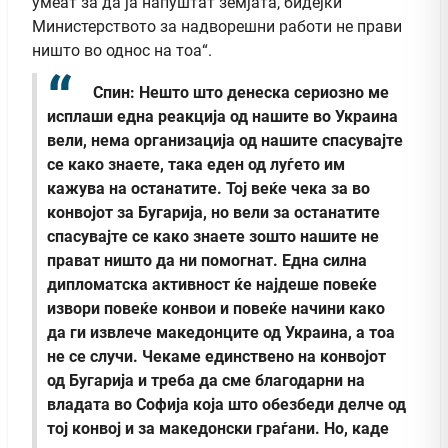
умеат за да ја напуштат земјата, бидејќи
Министерството за надворешни работи не прави
ништо во однос на тоа“.
Спин: Нешто што денеска сериозно ме
исплаши една реакција од нашите во Украина
вели, нема организација од нашите спасувајте
се како знаете, така еден од луѓето им
кажува на останатите. Тој веќе чека за во
конвојот за Бугарија, но вели за останатите
спасувајте се како знаете зошто нашите не
прават ништо да ни помогнат. Една силна
дипломатска активност ќе најдеше повеќе
извори повеќе конвои и повеќе начини како
да ги извлече македонците од Украина, а тоа
не се случи. Чекаме единствено на конвојот
од Бугарија и треба да сме благодарни на
владата во Софија која што обезбеди делче од
тој конвој и за македонски граѓани. Но, каде