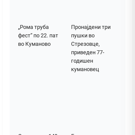
„Рома труба
Пронајдени три
фест“ по 22. пат
пушки во
во Куманово
Стрезовце,
приведен 77-
годишен
кумановец