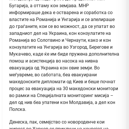
Бугарија, а оттаму кон земјава. МНР
информираше дека е остварена и соработка со
властите на Романија и Унгарија и се апелираше
до граѓаните, кои се во можност, да се упатат во
западниот дел на Украина, кон конзулатите на
Романија во Солотвино и Чернаути, како и кон
конзулатите на Унгарија во Узгород, Берегове и
Мукачево, каде ќе им биде пружена дополнителна
помош и асистенција во насока на нивна
евакуација од Украина кон овие земји. Во
меѓувреме, во саботата, беа евакуирани
македонските дипломати од Киев и беше почнат
процес за евакуација на 30 македонски монитори
во рамки на Специјалната мониторинг мисија –
дел од нив беа упатени кон Молдавија, а дел кон
Полска.
Денеска, пак, семејство со новороденче кои
живеат во Харков се приклучи на конвојот на