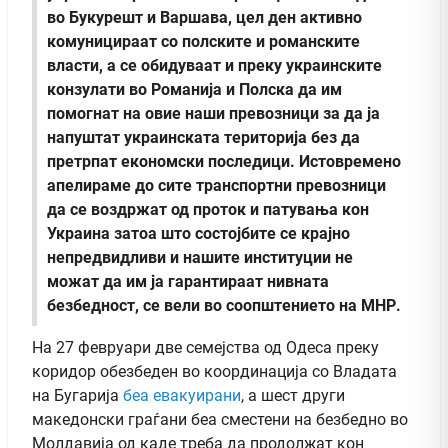
во Букурешт и Варшава, цел ден активно
комуницираат со полските и романските
власти, а се обидуваат и преку украинските
конзулати во Романија и Полска да им
помогнат на овие наши превозници за да ја
напуштат украинската територија без да
претрпат економски последици. Истовремено
апелираме до сите транспортни превозници
да се воздржат од проток и патувања кон
Украина затоа што состојбите се крајно
непредвидливи и нашите институции не
можат да им ја гарантираат нивната
безбедност, се вели во соопштението на МНР.
На 27 февруари две семејства од Одеса преку
коридор обезбеден во координација со Владата
на Бугарија
беа евакуирани
, а шест други
македонски граѓани беа сместени на безбедно во
Молдавија од каде треба да продолжат кон