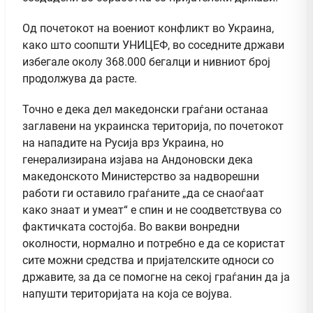
Од почетокот на воениот конфликт во Украина,
како што соопшти УНИЦЕФ, во соседните држави
избегале околу 368.000 бегалци и нивниот број
продолжува да расте.
Точно е дека дел македонски граѓани останаа
заглавени на украинска територија, по почетокот
на нападите на Русија врз Украина, но
генерализирана изјава на Андоновски дека
македонското Министерство за надворешни
работи ги оставило граѓаните „да се снаоѓаат
како знаат и умеат“ е спин и не соодветствува со
фактичката состојба. Во вакви вонредни
околности, нормално и потребно е да се користат
сите можни средства и пријателските односи со
државите, за да се помогне на секој граѓанин да ја
напушти територијата на која се војува.