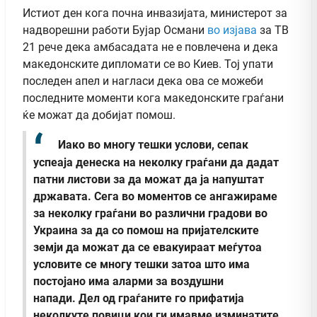
Истиот ден кога почна инвазијата, министерот за
надворешни работи Бујар Османи
во изјава
за ТВ
21 рече дека амбасадата не е повлечена и дека
македонските дипломати се во Киев. Тој упати
последен апел и нагласи дека ова се можеби
последните моменти кога македонските граѓани
ќе можат да добијат помош.
Иако во многу тешки услови, сепак
успеаја денеска на неколку граѓани да дадат
патни листови за да можат да ја напуштат
државата. Сега во моментов се ангажираме
за неколку граѓани во различни градови во
Украина за да со помош на пријателските
земји да можат да се евакуираат меѓутоа
условите се многу тешки затоа што има
постојано има аларми за воздушни
напади. Дел од граѓаните го прифатија
неколкуте повици кои ги имавме изминатите