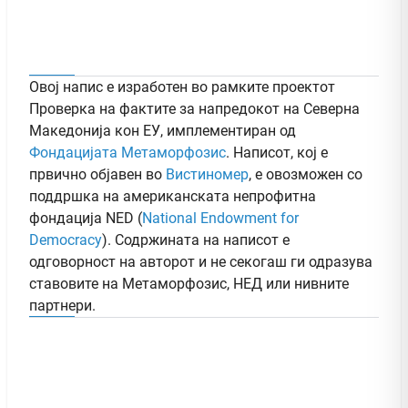
Овој напис е изработен во рамките проектот
Проверка на фактите за напредокот на Северна
Македонија кон ЕУ, имплементиран од
Фондацијата Метаморфозис
. Написот, кој е
првично објавен во
Вистиномер
, e овозможен со
поддршка на американската непрофитна
фондација NED (
National Endowment for
Democracy
). Содржината на написот е
одговорност на авторот и не секогаш ги одразува
ставовите на Метаморфозис, НЕД или нивните
партнери.