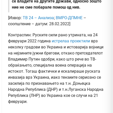
се владите на другите држави, односно зошто
ние не сме побарале помош од нив.
[Извор:
ТВ 24 – Анализа
;
ВМРО-ДПМНЕ
–
соопштение – датум: 28.02.2022]
Контраспин: Руските сили рано утрината, на 24
февруари 2022 година
истрелаа проектили
врз
неколку градови во Украина и истоварија војници
на нејзините јужни брегови, откако претседателот
Владимир Путин одобри, како што рече во ТВ-
обраќањето, специјална воена операција на
истокот. Тогаш фактички и ескалираше руската
инвазија врз Украина, иако тензиите сериозно се
засилија по признавањето на т.н. Доњецка
Народна Република (ДНР) и т.н.Луганска Народна
Република (ЛНР) во Украина кое се случи на 21
февруари.