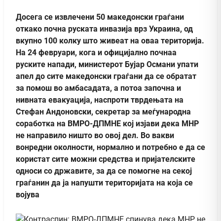
Досега се извлечени 50 македонски граѓани
откако почна руската инвазија врз Украина, од
вкупно 100 колку што живеат на оваа територија.
На 24 февруари, кога и официјално почнаа
руските напади, министерот Бујар Османи упати
апел до сите македонски граѓани да се обратат
за помош во амбасадата, а потоа започна и
нивната евакуација, наспроти тврдењата на
Стефан Андоновски, секретар за меѓународна
соработка на ВМРО-ДПМНЕ кој изјави дека МНР
не направило ништо во овој дел. Во вакви
вонредни околности, нормално и потребно е да се
користат сите можни средства и пријателските
односи со државите, за да се помогне на секој
граѓанин да ја напушти територијата на која се
војува