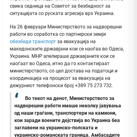
свика седница на Советот за безбедност за
ситуацијата со руската агресија врз Украина.
На 26 февруари Министерството за надворешни
работи во соработка со партнерски земји
обезбеди транспорт
за евакуација на
македонските државјани кои се наоѓаа во Одеса,
Украина. МНР апелираше државјаните кои се
наоѓаат во Одеса, итно да го контактираат
министерството, со цел достава на податоци и
координација на процесот за евакуација на
дежурниот телефонски број
+389 75 273 732
.
Во текот на денот, Министерството за
надворешни работи имаше неколку јавувања
од наши граѓани, транспортери на камиони,
кои заради воените дејствија во Украина беа
заглавени на украинско-полската и
украинско-романската граница. Амбасадите