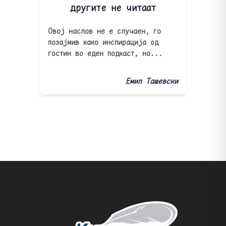
другите не читаат
Овој наслов не е случаен, го
позајмив како инспирација од
гостин во еден подкаст, но...
Емил Ташевски