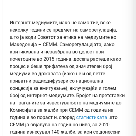
Интернет-медиумите, иако не само тие, веќе
неколку години се предмет на саморегулација,
што ја води Советот за етика на медиумите во
Македонија – СЕММ. Саморегулацијата, иако
критикувана и неразбрана во целост при
почетоците во 2015 година, досега растеше како
процес и беше прифатена од значителен број
медиуми во државата (иако не и од петте
приватни радиодифузери со национална
концесија за емитување), вклучувајќи и голем
број од интернет-медиумите. Бројот на претставки
на граѓаните за известувањето на медиумите до
Комисијата за жалби при СЕММ од година на
година е во пораст и, според
статистиката
што
СЕММ ја објавува на годишно ниво, за 2020
година изнесувал 140 жалби, за кои се донесени