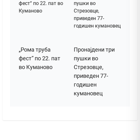
„Рома труба
Пронајдени три
фест“ по 22. пат
пушки во
во Куманово
Стрезовце,
приведен 77-
годишен
кумановец