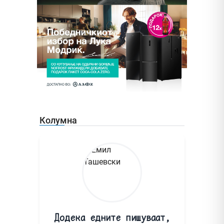
Колумна
Додека едните пишуваат,