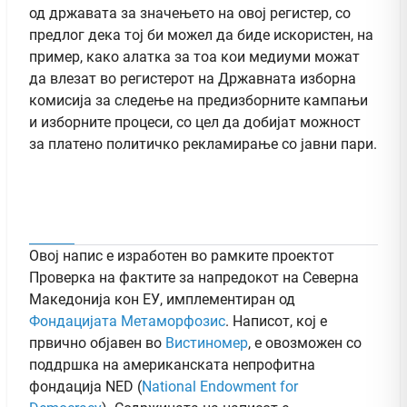
од државата за значењето на овој регистер, со
предлог дека тој би можел да биде искористен, на
пример, како алатка за тоа кои медиуми можат
да влезат во регистерот на Државната изборна
комисија за следење на предизборните кампањи
и изборните процеси, со цел да добијат можност
за платено политичко рекламирање со јавни пари.
Овој напис е изработен во рамките проектот
Проверка на фактите за напредокот на Северна
Македонија кон ЕУ, имплементиран од
Фондацијата Метаморфозис
. Написот, кој е
првично објавен во
Вистиномер
, e овозможен со
поддршка на американската непрофитна
фондација NED (
National Endowment for