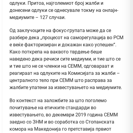
одлуки. Притоа, најголемиот број жалби и
донесени одлуки се однесувале токму на онлајн-
медиумите – 127 случаи.
Од заклучоците на фокус-групата може да се
разбере дека „процесот на саморегулација во РСМ
е веќе факторизиран и докажан како успешен“.
Како поткрепа на ваквото тврдење беше
наведено дека речиси сите медиуми, и тие што се
и тие што не се членки на СЕММ, одговараат и
реагираат на одлуките на Комисијата за жалби –
централното тело при СЕММ што расправа за
жалбите упатени за известувањето на медиумите.
Во контекст на заложбите за што поголемо
почитување на етичките стандарди во
известувањето, во декември 2019 година СЕММ
заедно со ЗНМ и во соработка со Стопанската
комора на Македонија го претставија првиот