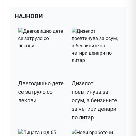
НАЈНОВИ
Двегодишно дете
Дизелот
се затруло со
поeвтинува за
лекови
осум, а бензините
за четири денари
по литар