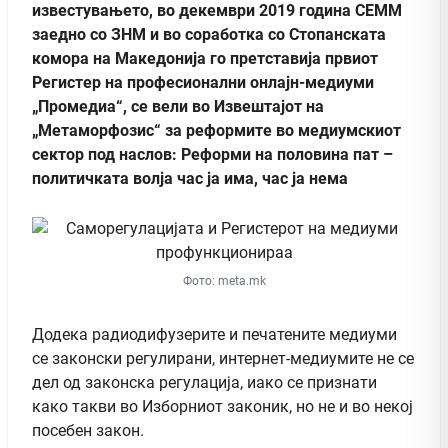
известувањето, во декември 2019 година СЕММ
заедно со ЗНМ и во соработка со Стопанската
комора на Македонија го претставија првиот
Регистер на професионални онлајн-медиуми
„Промедиа“, се вели во Извештајот на
„Метаморфозис“ за реформите во медиумскиот
сектор под наслов: Реформи на половина пат –
политичката волја час ја има, час ја нема
Фото: meta.mk
Додека радиодифузерите и печатените медиуми
се законски регулирани, интернет-медиумите не се
дел од законска регулација, иако се признати
како такви во Изборниот законик, но не и во некој
посебен закон.