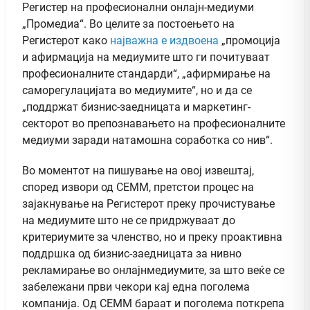
Регистер на професионални онлајн-медиуми
„Промедиа“. Во целите за постоењето на
Регистерот како
најважна е издвоена
„промоција
и афирмација на медиумите што ги почитуваат
професионалните стандарди“, „афирмирање на
саморегулацијата во медиумите“, но и да се
„поддржат бизнис-заедницата и маркетинг-
секторот во препознавањето на професионалните
медиуми заради натамошна соработка со нив“.
Во моментот на пишување на овој извештај,
според извори од СЕММ, претстои процес на
зајакнување на Регистерот преку прочистување
на медиумите што не се придржуваат до
критериумите за членство, но и преку проактивна
поддршка од бизнис-заедницата за нивно
рекламирање во онлајнмедиумите, за што веќе се
забележани први чекори кај една поголема
компанија. Од СЕММ бараат и поголема поткрепа