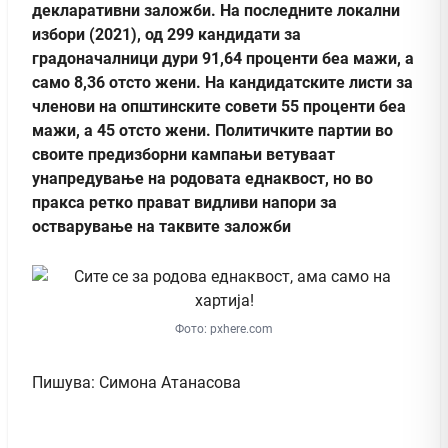
декларативни заложби. На последните локални
избори (2021), од 299 кандидати за
градоначалници дури 91,64 проценти беа мажи, а
само 8,36 отсто жени. На кандидатските листи за
членови на општинските совети 55 проценти беа
мажи, а 45 отсто жени. Политичките партии во
своите предизборни кампањи ветуваат
унапредување на родовата еднаквост, но во
пракса ретко прават видливи напори за
остварување на таквите заложби
Фото: pxhere.com
Пишува: Симона Атанасова