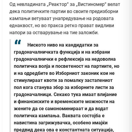
Од невладината „Реактор“ за „Вистиномер“ велат
дека политичките партии во своите предизборни
кампањи ветуваат унапредување на родовата
еднаквост, но во пракса ретко прават видливи
напори за остварување на тие заложби.
Ниското ниво на кандидатки за
градоначалничката функција и на избрани
градоначалнички е рефлексија на недоволна
политичка волја и посветеност на партиите, но
и на одредбите во Изборниот законик кои не
стимулираат квоти за помалку застапениот
пол кога станува збор за изборните листи за
градоначалници. Секако тука имаат влијание
и финансиските и временските можности на
жените да се самономинираат и да водат
политичка кампања. Ваквата состојба е
навистина загрижувачка, особено имајќи
предвид дека ова е константната ситуација,