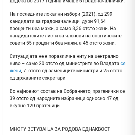
додека во 2017 година имаше 6 градоначалнички.
На последните локални избори (2021), од 299
кандидати за градоначалници дури 91,64
проценти беа мажи, а само 8,36 отсто жени. На
кандидатските листи за членови на општинските
совети 55 проценти беа мажи, а 45 отсто жени.
Ситуацијата не е поразлична ниту на централно
ниво – само 20 отсто од министрите во Владата
се
жени
, 7 отсто од замениците-министри и 25 отсто
од државните секретари.
Во најновиот состав на Собранието, пратенички се
39 отсто од народните избраници односно 47 од
вкупно 120 пратеници.
МНОГУ ВЕТУВАЊА ЗА РОДОВА ЕДНАКВОСТ