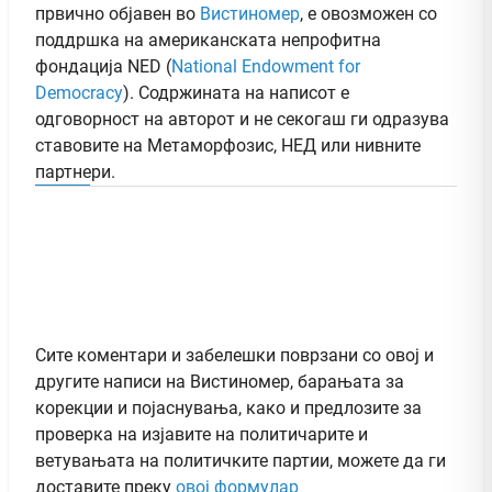
првично објавен во
Вистиномер
, e овозможен со
поддршка на американската непрофитна
фондација NED (
National Endowment for
Democracy
). Содржината на написот е
одговорност на авторот и не секогаш ги одразува
ставовите на Метаморфозис, НЕД или нивните
партнери.
Сите коментари и забелешки поврзани со овој и
другите написи на Вистиномер, барањата за
корекции и појаснувања, како и предлозите за
проверка на изјавите на политичарите и
ветувањата на политичките партии, можете да ги
доставите преку
овој формулар