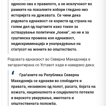
односно ова е правилото, а не исклучокот во
рамките на локалните избори гледано низ
историјата на државата. Се чини дека
родовата еднаквост се користи од страна на
голем дел од партиите како токен за
остварување политички „поени“, но не и за
суштинска промена кон еднаквост,
недискриминација и унапредување на
статусот на жените во општеството.
Родовата еднаквост во Северна Македонија е
загарантирана со Уставот каде е наведено дека:
Граѓаните на Република Северна
Македонија се еднакви во слободите и
правата, независно од полот, расата, бојата на
кожата, националното и социјалното потекло
и верското уверување, имотната и
општествената положба.