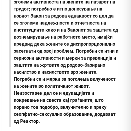
зголеми активноста на жените на пазарот на
трудот; потребно е итно донесување на
новиот Закон за родова еднаквост со цел да
се зголеми надлежноста и отчетноста на
институциите како и на Законот за заштита од
вознемирување на работното место, имајќи
предвид дека жените се диспропорционално
засегнати од овој проблем. Потребни се итни и
сериозни активности и мерки за превенција и
заштита на жртвите од родово-базирано
насилство и насилството врз жените.
Потребни се и мерки за поголема вклученост
на жените во политичкиот живот.
Неизоставен дел се и едукацијата и
покревање на свеста кај граѓаните, што
порано тоа подобро, вклучително и преку
сеопфатно-сексуално образование, додаваат
од Реактор.