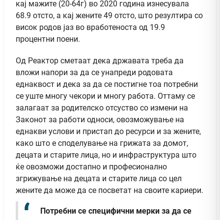
кај мажите (20-64г) во 2020 година изнесувала
68.9 отсто, а кај жените 49 отсто, што резултира со
висок родов јаз во вработеноста од 19.9
процентни поени.
Од Реактор сметаат дека државата треба да
вложи напори за да се унапреди родовата
еднаквост и дека за да се постигне тоа потребни
се уште многу чекори и многу работа. Оттаму се
залагаат за родителско отсуство со измени на
Законот за работи односи, овозможување на
еднакви услови и пристап до ресурси и за жените,
како што е споделување на грижата за домот,
децата и старите лица, но и инфраструктура што
ќе овозможи достапно и професионално
згрижување на децата и старите лица со цел
жените да може да се посветат на своите кариери.
Потребни се специфични мерки за да се