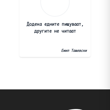
Додека едните пишуваат,
другите не читаат
Емил Ташевски