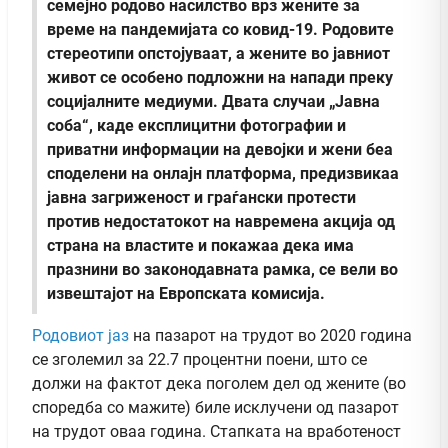
семејно родово насилство врз жените за
време на пандемијата со ковид-19. Родовите
стереотипи опстојуваат, а жените во јавниот
живот се особено подложни на напади преку
социјалните медиуми. Двата случаи „Јавна
соба“, каде експлицитни фотографии и
приватни информации на девојки и жени беа
споделени на онлајн платформа, предизвикаа
јавна загриженост и граѓански протести
против недостатокот на навремена акција од
страна на властите и покажаа дека има
празнини во законодавната рамка, се вели во
извештајот на Европската комисија.
Родовиот јаз
на пазарот на трудот во 2020 година
се зголемил за 22.7 процентни поени, што се
должи на фактот дека поголем дел од жените (во
споредба со мажите) биле исклучени од пазарот
на трудот оваа година. Стапката на вработеност