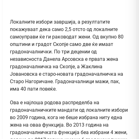
Локалните избори завршија, а резултатите
покажуваат дека само 2,5 отсто од локалните
самоуправи ќе ги раководат жени. Од вкупно 80
општини и градот Скопје само две ќе имаат
градоначалнички. По три децении од
независноста Данела Арсовска е првата жена
градоначалничка на Скопје, а Жаклина
Јовановска е старо-новата градоначалничка на
Старо Нагоричане. Градоначалници мажи, пак,
има 40 пати повеќе.
Ова е најлоша родова распределба на
градоначалничките мандати од локалните избори
во 2009 година, кога не беше избрана ниту една
жена на оваа функција. Во 2013 година на
градоначалничката функција беа избрани 4 жени,