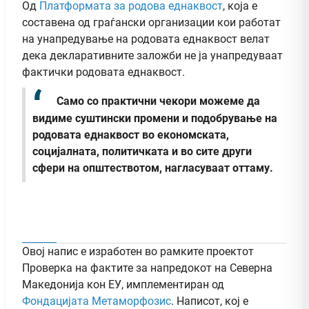
Од
Платформата за родова еднаквост
, која е
составена од граѓански организации кои работат
на унапредување на родовата еднаквост велат
дека декларативните заложби не ја унапредуваат
фактички родовата еднаквост.
Само со практични чекори можеме да
видиме суштински промени и подобрување на
родовата еднаквост во економската,
социјалната, политичката и во сите други
сфери на општествотом, нагласуваат оттаму.
Овој напис е изработен во рамките проектот
Проверка на фактите за напредокот на Северна
Македонија кон ЕУ, имплементиран од
Фондацијата Метаморфозис
. Написот, кој е