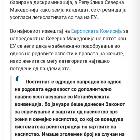
базирана дискриминација, а Република Северна
Македонија како земја кандидат, се стреми да ја
усогласи легислативата со таа на ЕУ.
Во најновиот извештај на
Европската Комисија
за
напредокот на Северна Македонија на патот кон
ЕУ се вели дека е забележано подобрување во
однос на родовите аспекти и правата на жените,
иако жените се меѓу категориите најтешко
погодени од пандемијата.
Постигнат е одреден напредок во однос
на родовата еднаквост со дополнително
правно усогласување со Истанбулската
конвенција. Во јануари беше донесен Законот
за спречување и заштита од насилство врз
жени и семејно насилство, со кој се воведува
систематска реинтеграција на жртвите на
насилство. Имаше зголемен број на случаи на