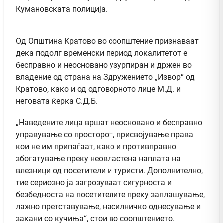
Кумановската полиција.
Од Општина Кратово во соопштение признаваат
дека подолг временски период локалитетот е
бесправно и неосновано узурпиран и држен во
владение од страна на Здружението „Извор“ од
Кратово, како и од одговорното лице М.Д. и
неговата ќерка С.Д.Б.
„Наведените лица вршат неосновано и бесправно
управување со просторот, присвојување права
кои не им припаѓаат, како и противправно
збогатување преку неовластена наплата на
влезници од посетители и туристи. Дополнително,
тие сериозно ја загрозуваат сигурноста и
безбедноста на посетителите преку заплашување,
лажно претставување, насилничко однесување и
закани со кучиња“, стои во соопштението.