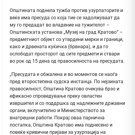
Општината поднела тужба против узурпаторите и
веќе има пресуда со која тие се задолжуваат да
му го предадат во владение на тужителот –
Општинската установа „Музеј на град Кратово“ –
предметниот објект со утврдени мерки и граници,
како и дрвената куќичка (брвнара), и да го
ослободат просторот од сите предмети и ствари
во рок од 15 дена од правосилноста на пресудата.
„Пресудата е обжалена и во моментов се наоѓа
пред второстепена судска инстанца. По нејзината
правосилност, Општина Кратово очекува брзо и
ефикасно спроведување преку овластен
извршител и со поддршка од надлежните државни
органи, вклучително и Министерството за
внатрешни работи. Покрај оваа парнична
постапка, Општина Кратово има поднесено и
повеќе кривични пријави за узурпација на