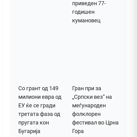
приведен 77-
годишен
кумановец
Со грант од 149
Гран при за
милиони евра од
„Српски вез“ на
ЕУ ќе се гради
меѓународен
третата фаза од
фолклорен
пругата кон
фестивал во Црна
Бугарија
Гора