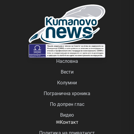
Насловна
Вести
Колумни
Погранична хроника
По допрен глас
Видео
✉
Контакт
Политика на приватност