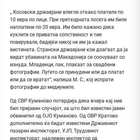
„ Косовски државјани влегле откако платиле по
10 евра по лице. При претходната посета им биле
наплатени по 20 евра. Им било кажано дека
куклите се приватна сопственост и тие
поверувале, бидејќи никој не им ја кажал
вистината. Странски државјани кои доаѓаат да ја
видат убавината на Македонија се соочуваат со
изнуда. Младенци, пак, плаќаат за свадбени
фотографии. Луѓето се принудени или да платат
или да се вратат“, напиша М. С., кој испрати
фотографии до медиумите.
Од СВР Куманово потврдија дека вчера кај нив
бил пријавен случајот, за што бил известен јавен
обвинител од ОЈО Куманово. Од ОВР Кратово
дополнително ќе бидат известени Државниот
пазарен инспекторат, УЈП, Трудовиот
инспекторат, надлежен инспектор од