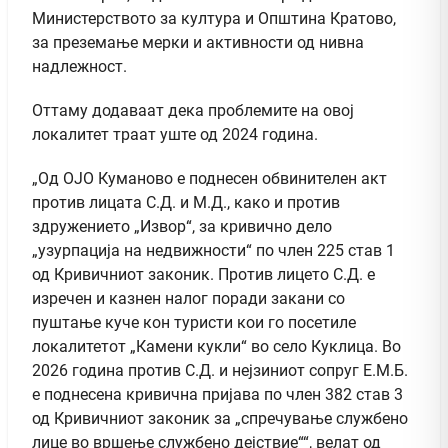
Министерството за култура и Општина Кратово,
за преземање мерки и активности од нивна
надлежност.
Оттаму додаваат дека проблемите на овој
локалитет траат уште од 2024 година.
„Од ОЈО Куманово е поднесен обвинителен акт
против лицата С.Д. и М.Д., како и против
здружението „Извор“, за кривично дело
„узурпација на недвижности“ по член 225 став 1
од Кривичниот законик. Против лицето С.Д. е
изречен и казнен налог поради закани со
пуштање куче кон туристи кои го посетиле
локалитетот „Камени кукли“ во село Куклица. Во
2026 година против С.Д. и нејзиниот сопруг Е.М.Б.
е поднесена кривична пријава по член 382 став 3
од Кривичниот законик за „спречување службено
лице во вршење службено дејствие““, велат од