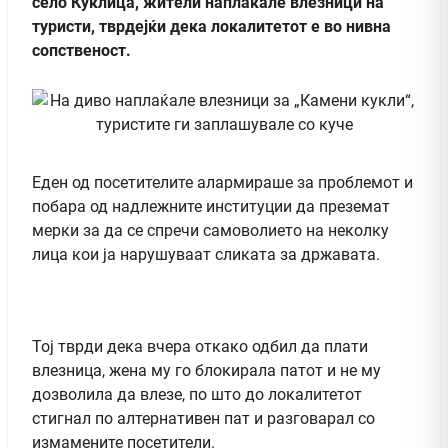
село Куклица, жители наплаќале влезници на
туристи, тврдејќи дека локалитетот е во нивна
сопственост.
Еден од посетителите алармираше за проблемот и
побара од надлежните институции да преземат
мерки за да се спречи самоволието на неколку
лица кои ја нарушуваат сликата за државата.
Тој тврди дека вчера откако одбил да плати
влезница, жена му го блокирала патот и не му
дозволила да влезе, по што до локалитетот
стигнал по алтернативен пат и разговарал со
измамените посетители.