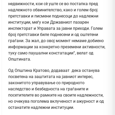
недвижности, кои сè уште се во постапка пред
надлежното обвинителство, како и голем број
претставки и писмени поднесоци до надлежни
институции, меѓу кои Државниот пазарен
инспекторат и Управата за јавни приходи. Голем
број претставки биле поднесени и од оштетени
граѓани. За жал, до овој момент немаме добиено
информации за конкретно преземени активности,
туку само паушални констатации“, велат од
Општината.
Од Општина Кратово, додаваат дека останува
посветена на заштитата на јавниот интерес,
законитото управување со природното
наследство и безбедноста на граѓаните и
посетителите во рамките на своите надлежности,
но очекува поголема вклученост и ажурност и од
останатите надлежни институции.