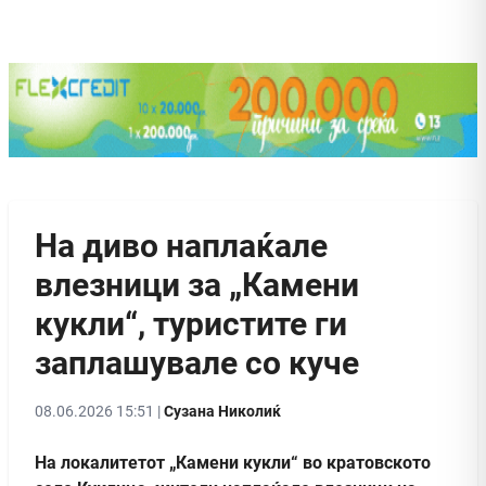
На диво наплаќале
влезници за „Камени
кукли“, туристите ги
заплашувале со куче
08.06.2026 15:51 |
Сузана Николиќ
На локалитетот „Камени кукли“ во кратовското