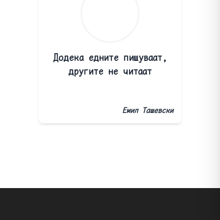
Додека едните пишуваат,
другите не читаат
Емил Ташевски