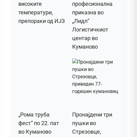
високите
професионална
температури,
приказна во
препораки од ИЈЗ
„Лидл“
Логистичкиот
центар во
Куманово
„Рома труба
Пронајдени три
фест“ по 22. пат
пушки во
во Куманово
Стрезовце,