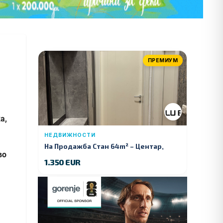
ПРЕМИУМ
а,
НЕДВИЖНОСТИ
На Продажба Стан 64m² – Центар,
во
Куманово
1.350 EUR