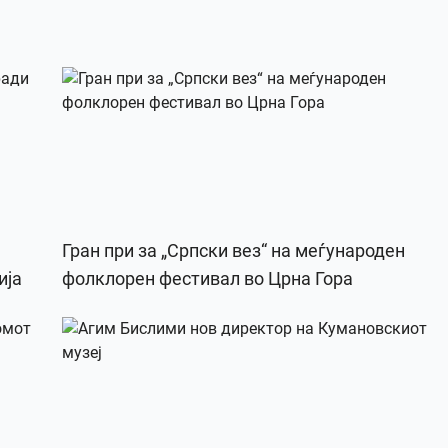
Гран при за „Српски вез“ на меѓународен
ија
фолклорен фестивал во Црна Гора