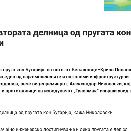
втората делница од пругата кон
и
 пруга кон Бугарија, на потегот Бељаковце–Крива Паланк
за еден од најкомплексните и најголеми инфраструктурни
едонија, рече вицепремиерот, Александар Николоски, кој
 и претставници на изведувачот „Ѓулермак“ изврши увид 
ачајно инженерско достигнување и дека пругата е дел од