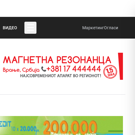
☰
ВИДЕО
Маркетинг
Огласи