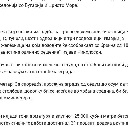
кедонија со Бугарија и Црното Море.
ект кој опфаќа изградба на три нови железнички станици 
, 15 тунели, шест надвозници и три подвозници. Имајќи ја
 железница на која возовите ќе сообраќаат со брзина од 1
навистина одлично решение“, изјави Николоски.
авуваат вистинско инженерско чудо, со столбови високи и 
осечна осумкатна станбена зграда.
 метар. За споредба, просечна зграда од седум до осум кат
е столбови, доколку би се наоѓале во урбана средина, би би
аше министерот.
и илјади тони арматура и вкупно 125.000 кубни метри бето
труктивните работи достигнал 31 процент, додека вкупн