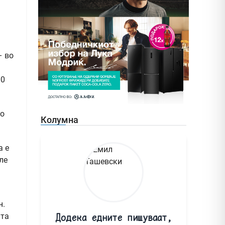
– во
00
до
Колумна
а е
ле
н.
ата
Додека едните пишуваат,