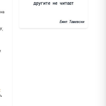
другите не читаат
 на
Емил Ташевски
У,
е