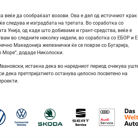
а веќе да сообраќаат возови. Ова е дел од источниот крак
ќе следува и изградбата на третата. Во соработка со
а Унија, од каде што добиваме и грант-средства, веќе е
увам во следните неколку недели, во соработка со ЕБОР и Е
онечно Македонија железнички ќе се поврзе со Бугарија,
о Море“, додаде Николоски.
ановски, истакна дека во наредниот период очекува ушт
и дека претпријатието останува целосно посветено на
проекти.