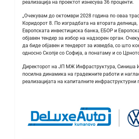
реализација на проектот изнесува 36 проценти.
„Очекувам до октомври 2028 година по оваа трас
Коридорот 8. По изградбата на втората делница, 
Европската инвестициска банка, ЕБОР и Европскат
објавен тендер за избор на надзорен орган. Очек
да биде објавен и тендерот за изведба, со што к
односно Скопје со Софија, а понатаму и со Црнот
Директорот на ЈП МЖ Инфраструктура, Синиша Ив
посилна динамика на градежните работи и наглас
реализацијата на капиталните инфраструктурни 