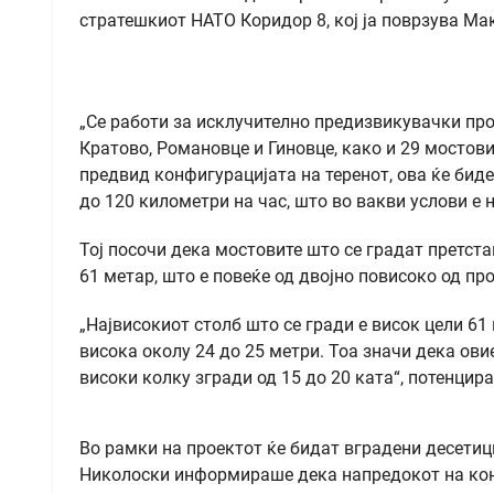
стратешкиот НАТО Коридор 8, кој ја поврзува Ма
„Се работи за исклучително предизвикувачки про
Кратово, Романовце и Гиновце, како и 29 мостови
предвид конфигурацијата на теренот, ова ќе биде
до 120 километри на час, што во вакви услови е 
Тој посочи дека мостовите што се градат претст
61 метар, што е повеќе од двојно повисоко од пр
„Највисокиот столб што се гради е висок цели 61
висока околу 24 до 25 метри. Тоа значи дека ови
високи колку згради од 15 до 20 ката“, потенцир
Во рамки на проектот ќе бидат вградени десетиц
Николоски информираше дека напредокот на конс