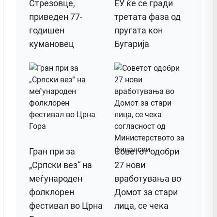
Стрезовце,
ЕУ ќе се гради
приведен 77-
третата фаза од
годишен
пругата кон
кумановец
Бугарија
Гран при за
Советот одобри
„Српски вез“ на
27 нови
меѓународен
вработувања во
фолклорен
Домот за стари
фестивал во Црна
лица, се чека