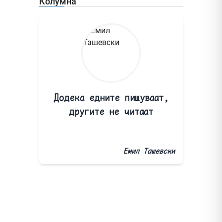
Колумна
Додека едните пишуваат,
другите не читаат
Емил Ташевски