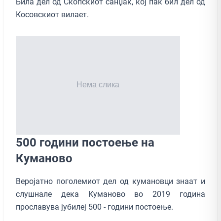
Била дел од Скопскиот санџак, кој пак бил дел од
Косовскиот вилает.
500 години постоење на
Куманово
Веројатно поголемиот дел од кумановци знаат и
слушнале дека Куманово во 2019 година
прославува јубилеј 500 - години постоење.