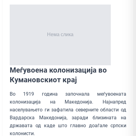
Меѓувоена колонизација во
Кумановскиот крај
Во 1919 година започналa меѓувоената
колонизација на Македонија. Најнапред
населувањето ги зафатила северните области од
Вардарска Македонија, заради близината на
државата од каде што главно доаѓале српски
колонисти.