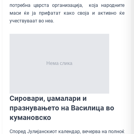
потребна цврста организација, која народните
маси ќе ја прифатат како своја и активно ќе
учествуваат во неа.
Сировари, џамалари и
празнувањето на Василица во
кумановско
Според Јулијанскиот календар, вечерва на полноќ