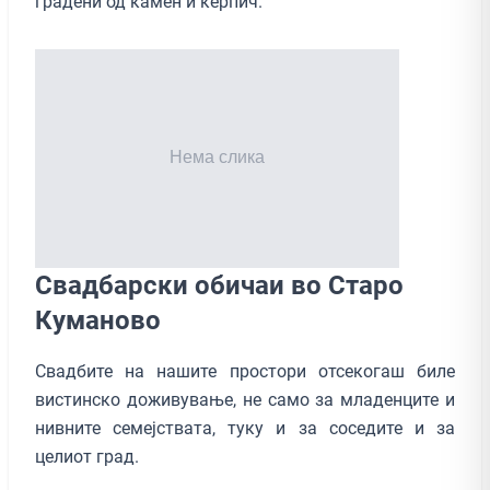
градени од камен и керпич.
Свадбарски обичаи во Старо
Куманово
Свадбите на нашите простори отсекогаш биле
вистинско доживување, не само за младенците и
нивните семејствата, туку и за соседите и за
целиот град.