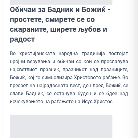
Обичаи за Бадник и Божиќ -
простете, смирете се со
скараните, ширете љубов и
радост
Во христијанската народна традиција постојат
бројни верувања и обичаи со кои се прославува
најсветлиот празник, празникот над празниците,
Божиќ, кој го симболизира Христовото раѓање. Во
пресрет на најрадосната вест, ден пред Божиќ, се
слави Бадник, се останува буден и се бдее над
исчекувањето на раѓањето на Исус Христос.