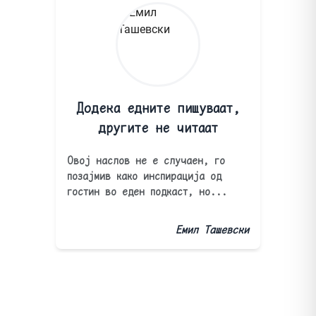
Додека едните пишуваат,
другите не читаат
Овој наслов не е случаен, го
позајмив како инспирација од
гостин во еден подкаст, но...
Емил Ташевски