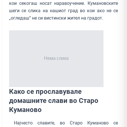
кои секогаш носат наравоучение. Кумановските
шеги се слика на нашиот град во кои ако не се
„огледаш“ не си вистински жител на градот.
Како се прославувале
домашните слави во Старо
Куманово
Најчесто славите, во Старо Куманово се