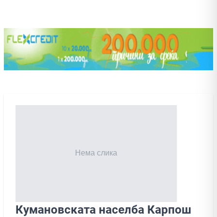
Кумановската населба Карпош