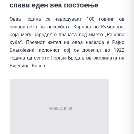
слави еден век постоење
Оваа година се навршуваат 100 години од
основањето на населбата Карпош во Куманово,
која меѓу народот е позната под името „Рајкова
куќа“. Превиот жител на оваа населба е Рајко
Благојевиќ, колонист кој се доселил во 1922
година од селото Горњи Бродац од околината на
Бијелина, Босна.