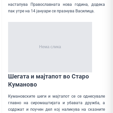
настапува Православната нова година, додека
пак утре на 14 јануари се празнува Василица.
Шегата и мајтапот во Старо
Куманово
Кумановските шеги и мајтапот се се однесувале
главно на сиромаштијата и убавата дружба, а
содржат и поучен дел кој наликува на сказните