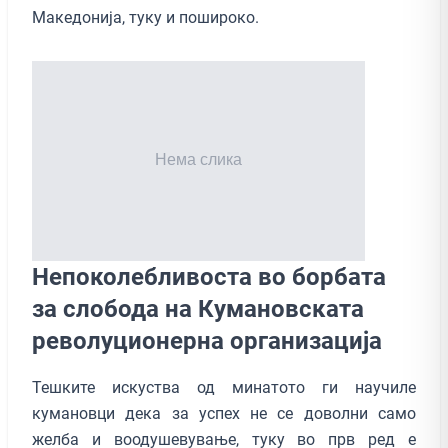
Македонија, туку и пошироко.
Непоколебливоста во борбата
за слобода на Кумановската
револуционерна организација
Тешките искуства од минатото ги научиле
кумановци дека за успех не се доволни само
желба и воодушевување, туку во прв ред е