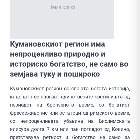
Кумановскиот регион има
непроценливо природно и
историско богатство, не само во
земјава туку и пошироко
Кумановскиот регион со својата богата историја,
каде што се наоѓаат единствените светилишта од
периодот на бронзеното време, со богатиот
фрескоживопис или остатоци од римското време,
со непроценливата убавина на Бислимската
клисура долга 7 км или пак погледот од Кокино,
претставува реткост и богатство не само за