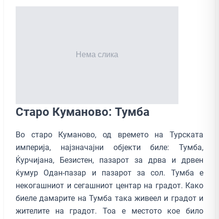
Старо Куманово: Тумба
Во старо Куманово, од времето на Турската
империја, најзначајни објекти биле: Тумба,
Ќурчијана, Безистен, пазарот за дрва и дрвен
ќумур Одан-пазар и пазарот за сол. Тумба е
некогашниот и сегашниот центар на градот. Како
биеле дамарите на Тумба така живеел и градот и
жителите на градот. Тоа е местото кое било