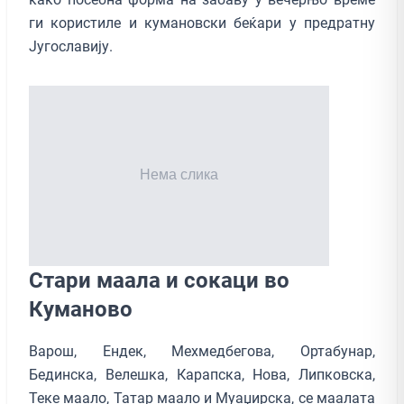
ги користиле и кумановски беќари у предратну
Југославију.
Стари маалa и сокаци во
Куманово
Варош, Ендек, Мехмедбегова, Ортабунар,
Бединска, Велешка, Карапска, Нова, Липковска,
Теке маало, Татар маало и Муаџирска, се маалата