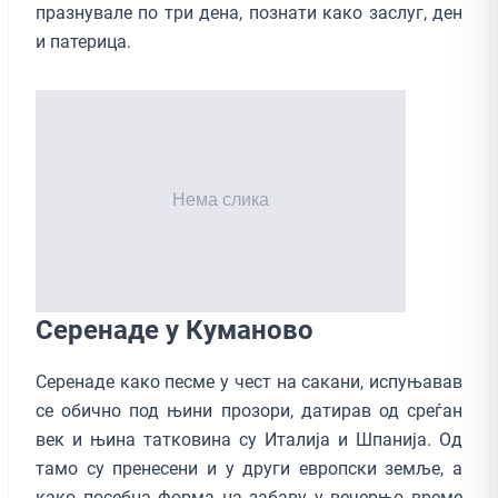
празнувале по три дена, познати како заслуг, ден
и патерица.
Серенаде у Куманово
Серенаде како песме у чeст на сакани, испуњавав
се обично под њини прозори, датирав од среѓан
век и њина татковина су Италија и Шпанија. Од
тамо су пренесени и у други европски земље, а
како посебна форма на забаву у вечерњо време