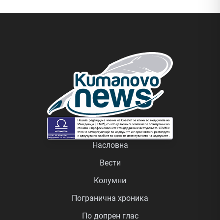
Насловна
Вести
Колумни
Погранична хроника
По допрен глас