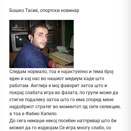
Бошко Тасиќ, спортски новинар
Следам нормало, тоа е најактуелно и тема број
еден и кај нас во нашиот медиум каде што
работам. Англија е мој фаворит затоа што и
покрај слабата игра во фазата, по групи може да
стигне подалеку затоа што го има според мене
најдобриот стратег во моментот од сите селекции,
а тоа е Фабио Капело.
До сега немаше некој посебен натпревар што би
можел да го издвојам.Се игра многу слабо, со