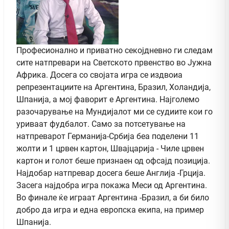
Професионално и приватно секојдневно ги следам
сите натпревари на Светското првенство во Јужна
Африка. Досега со својата игра се издвоиа
репрезентациите на Аргентина, Бразил, Холандија,
Шпанија, а мој фаворит е Аргентина. Најголемо
разочарување на Мундијалот ми се судиите кои го
уриваат фудбалот. Само за потсетување на
натпреварот Германија-Србија беа поделени 11
жолти и 1 црвен картон, Швајцарија - Чиле црвен
картон и голот беше признаен од офсајд позиција.
Најдобар натпревар досега беше Англија -Грција.
Засега најдобра игра покажа Меси од Аргентина.
Во финале ќе играат Аргентина -Бразил, а би било
добро да игра и една европска екипа, на пример
Шпанија.