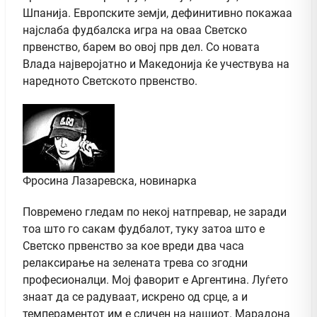
Шпанија. Европските земји, дефинитивно покажаа
најслаба фудбалска игра на оваа Светско
првенство, барем во овој прв дел. Со новата
Влада најверојатно и Македонија ќе учествува на
наредното Светското првенство.
Фросина Лазаревска, новинарка
Повремено гледам по некој натпревар, не заради
тоа што го сакам фудбалот, туку затоа што е
Светско првенство за кое вреди два часа
релаксирање на зелената трева со згодни
професионалци. Мој фаворит е Аргентина. Луѓето
знаат да се радуваат, искрено од срце, а и
темпераментот им е сличен на нашиот. Марадона