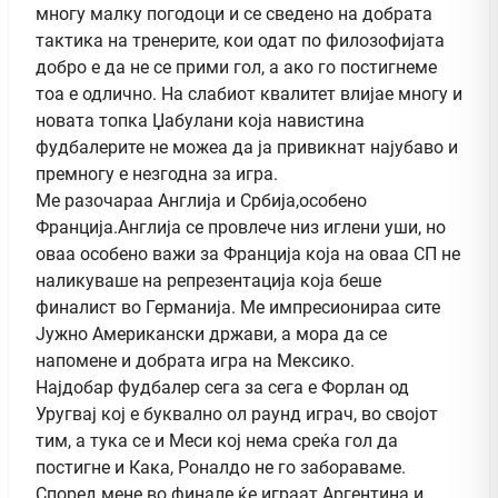
многу малку погодоци и се сведено на добрата
тактика на тренерите, кои одат по филозофијата
добро е да не се прими гол, а ако го постигнеме
тоа е одлично. На слабиот квалитет влијае многу и
новата топка Џабулани која навистина
фудбалерите не можеа да ја привикнат најубаво и
премногу е незгодна за игра.
Ме разочараа Англија и Србија,особено
Франција.Англија се провлече низ иглени уши, но
оваа особено важи за Франција која на оваа СП не
наликуваше на репрезентација која беше
финалист во Германија. Ме импресионираа сите
Јужно Американски држави, а мора да се
напомене и добрата игра на Мексико.
Најдобар фудбалер сега за сега е Форлан од
Уругвај кој е буквално ол раунд играч, во својот
тим, а тука се и Меси кој нема среќа гол да
постигне и Кака, Роналдо не го забораваме.
Според мене во финале ќе играат Аргентина и