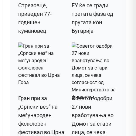
Стрезовце,
ЕУ ќе се гради
приведен 77-
третата фаза од
годишен
пругата кон
кумановец
Бугарија
Гран при за
Советот одобри
„Српски вез“ на
27 нови
меѓународен
вработувања во
фолклорен
Домот за стари
фестивал во Црна
лица, се чека