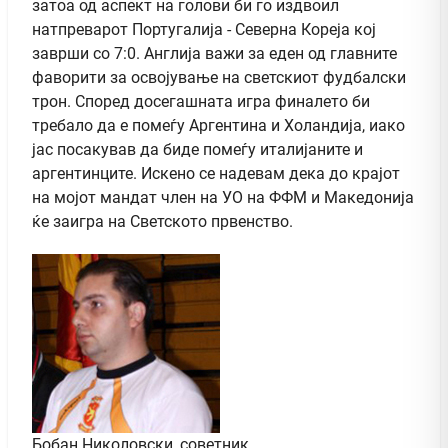
затоа од аспект на голови би го издвоил
натпреварот Португалија - Северна Кореја кој
заврши со 7:0. Англија важи за еден од главните
фаворити за освојување на светскиот фудбалски
трон. Според досегашната игра финалето би
требало да е помеѓу Аргентина и Холандија, иако
јас посакував да биде помеѓу италијаните и
аргентинците. Искено се надевам дека до крајот
на мојот мандат член на УО на ФФМ и Македонија
ќе заигра на Светското првенство.
Бобан Николовски, советник