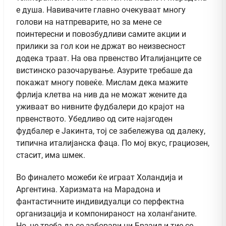
е душа. Навивачите главно очекуваат многу
голови на натпреварите, но за мене се
поинтересни и повозбудливи самите акции и
прилики за гол кои не држат во неизвесност
додека траат. На ова првенство Италијанците се
вистинско разочарување. Азурите требаше да
покажат многу повеќе. Мислам дека мажите
фрлија клетва на нив да не можат жените да
уживаат во нивните фудбалери до крајот на
првенството. Убедливо од сите најзгоден
фудбалер е Јакинта, тој се забележува од далеку,
типична италијанска фаца. По мој вкус, грациозен,
стасит, има шмек.
Во финалето можеби ќе играат Холандија и
Аргентина. Харизмата на Марадона и
фантастичните индивидуалци со перфектна
организација и компонираност на холанѓаните.
Но, не треба да се заборави ни Брзаил и тие се