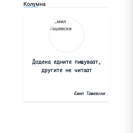
Колумна
Додека едните пишуваат,
другите не читаат
Емил Ташевски