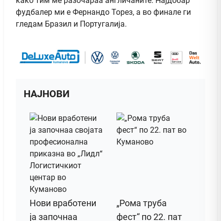
како тим ме разочараа англичаните. Најдобар
фудбалер ми е Фернандо Торез, а во финале ги
гледам Бразил и Португалија.
НАЈНОВИ
Нови вработени
„Рома труба
ја започнаа
фест“ по 22. пат