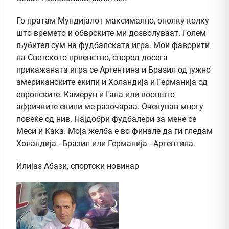
Го пратам Мундијалот максимално, онолку колку
што времето и обврските ми дозволуваат. Голем
љубител сум на фудбалската игра. Мои фаворити
на Светското првенство, според досега
прикажаната игра се Аргентина и Бразил од јужно
американските екипи и Холандија и Германија од
европските. Камерун и Гана или воопшто
афричките екипи ме разочараа. Очекував многу
повеќе од нив. Најдобри фудбалери за мене се
Меси и Кака. Моја желба е во финале да ги гледам
Холандија - Бразил или Германија - Аргентина.
Илијаз Абази, спортски новинар