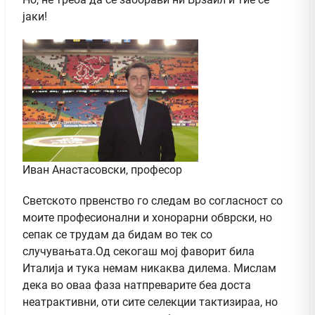
јаки!
Иван Анастасовски, професор
Светското првенство го следам во согласност со
моите професионални и хонорарни обврски, но
сепак се трудам да бидам во тек со
случувањата.Од секогаш мој фаворит била
Италија и тука немам никаква дилема. Мислам
дека во оваа фаза натпреварите беа доста
неатрактивни, оти сите селекции тактизираа, но