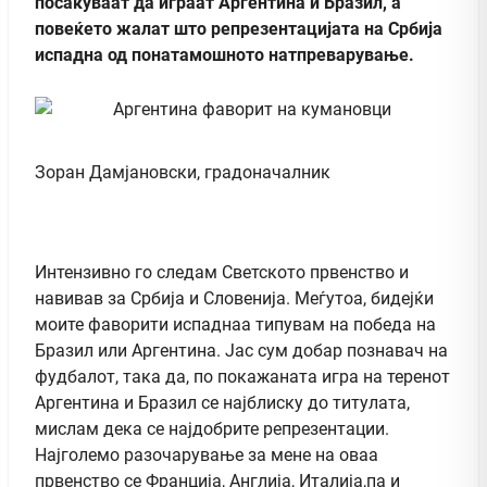
посакуваат да играат Аргентина и Бразил, а
повеќето жалат што репрезентацијата на Србија
испадна од понатамошното натпреварување.
Зоран Дамјановски, градоначалник
Интензивно го следам Светското првенство и
навивав за Србија и Словенија. Меѓутоа, бидејќи
моите фаворити испаднаа типувам на победа на
Бразил или Аргентина. Јас сум добар познавач на
фудбалот, така да, по покажаната игра на теренот
Аргентина и Бразил се најблиску до титулата,
мислам дека се најдобрите репрезентации.
Најголемо разочарување за мене на оваа
првенство се Франција, Англија, Италија,па и