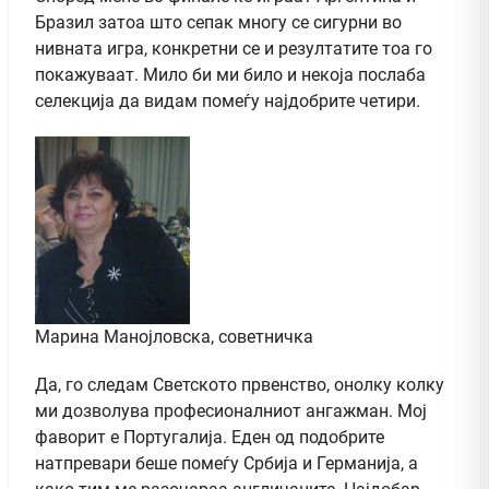
Бразил затоа што сепак многу се сигурни во
нивната игра, конкретни се и резултатите тоа го
покажуваат. Мило би ми било и некоја послаба
селекција да видам помеѓу најдобрите четири.
Марина Манојловска, советничка
Да, го следам Светското првенство, онолку колку
ми дозволува професионалниот ангажман. Мој
фаворит е Португалија. Еден од подобрите
натпревари беше помеѓу Србија и Германија, а