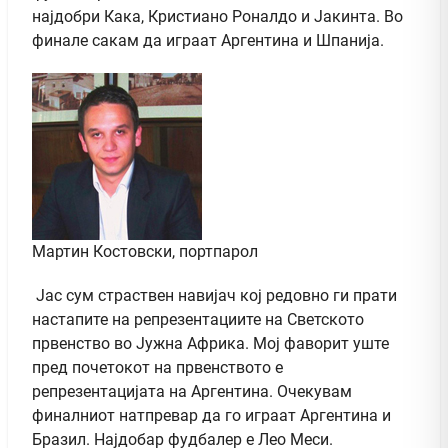
најдобри Кака, Кристиано Роналдо и Јакинта. Во
финале сакам да играат Аргентина и Шпанија.
Мартин Костовски, портпарол
Јас сум страствен навијач кој редовно ги прати
настапите на репрезентациите на Светското
првенство во Јужна Африка. Мој фаворит уште
пред почетокот на првенството е
репрезентацијата на Аргентина. Очекувам
финалниот натпревар да го играат Аргентина и
Бразил. Најдобар фудбалер е Лео Меси.