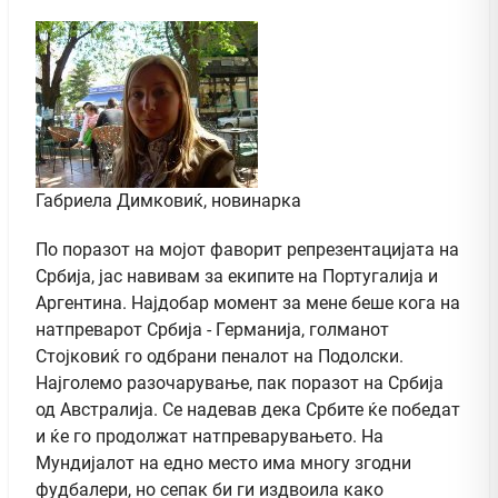
Габриела Димковиќ, новинарка
По поразот на мојот фаворит репрезентацијата на
Србија, јас навивам за екипите на Португалија и
Аргентина. Најдобар момент за мене беше кога на
натпреварот Србија - Германија, голманот
Стојковиќ го одбрани пеналот на Подолски.
Најголемо разочарување, пак поразот на Србија
од Австралија. Се надевав дека Србите ќе победат
и ќе го продолжат натпреварувањето. На
Мундијалот на едно место има многу згодни
фудбалери, но сепак би ги издвоила како