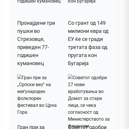
Пронајдени три
Со грант од 149
пушки во
милиони евра од
Стрезовце,
ЕУ ќе се гради
приведен 77-
третата фаза од
годишен
пругата кон
кумановец
Бугарија
Гран при за
Советот одобри