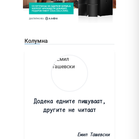
Колумна
Додека едните пишуваат,
другите не читаат
Емил Ташевски