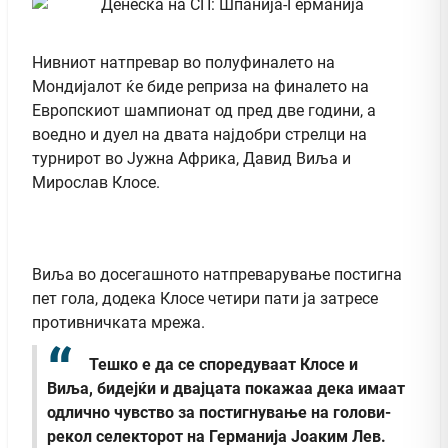
Нивниот натпревар во полуфиналето на
Мондијалот ќе биде реприза на финалето на
Европскиот шампионат од пред две години, а
воедно и дуел на двата најдобри стрелци на
турнирот во Јужна Африка, Давид Виља и
Мирослав Клосе.
Виља во досегашното натпреварување постигна
пет гола, додека Клосе четири пати ја затресе
противничката мрежа.
Тешко е да се споредуваат Клосе и
Виља, бидејќи и двајцата покажаа дека имаат
одлично чувство за постигнување на голови-
рекол селекторот на Германија Јоаким Лев.