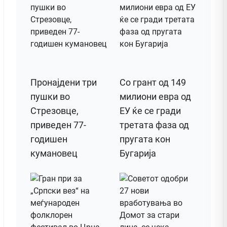
Пронајдени три
Со грант од 149
пушки во
милиони евра од
Стрезовце,
ЕУ ќе се гради
приведен 77-
третата фаза од
годишен
пругата кон
кумановец
Бугарија