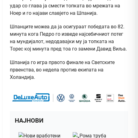
удар со глава ја смести топката во мрежата на
Ноер и го најави славјето на Шпанија.
Шпанците можеа да ја осигураат победата во 82.
минута кога Педро го изведе најсебичниот потег
на мундијалот, недодавајки му ја топката на
Торес кој минута пред тоа го замени Давид Виља.
Шпанија го игра првото финале на Светските
првенства, во недела против екипата на
Холандија.
НАЈНОВИ