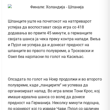
Шпанците уште на почетокот на натпреварот
успејаа да воспостават своја игра со 418
додавања во првите 45 минути, а германците
својата шанса ја чека преку контра напади. Виља
и Пујол не успејаа да и донесат предност на
шпанците во првото полувреме, а Троховски и
Озил беа најопасни по голот на Касиљас.
Опсадата по голот на Ноер продолжи и во второто
полувреме, каде „панцирите“ не успеваа да
организираат напад. Во игра влезе Тони Крос, кој
имаше идеална шанса со волеј да донесе
предност на Германија. Неколку минути подоцна,
по корнерот кој го изведе Чави, Пујол со одличен