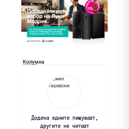
Колумна
Додека едните пишуваат,
другите не читаат