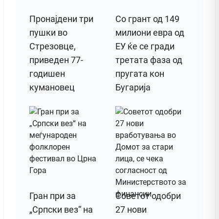
Пронајдени три
Со грант од 149
пушки во
милиони евра од
Стрезовце,
ЕУ ќе се гради
приведен 77-
третата фаза од
годишен
пругата кон
кумановец
Бугарија
Гран при за
Советот одобри
„Српски вез“ на
27 нови