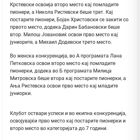
Крстевски освоија второ место кај помладите
пионери, а Никола Ристевски беше трет. Кај
постарите пионери, Бојан Христовски се закити со
првото место, додека Дарин Бабановски беше
втор. Милош Јовановиќ освои прво место кај
јуниорите, а Михаил Додевски трето место.
Во женска конкуренција, во А програмата Лана
Петковска освои второ место кај помладите
пионерки, додека во Б програмата Милица
Митровска беше втора кај постарите пионерки, а
Ања Ристевска освои прво место кај младите
јуниорки.
Клубот оствари успеси и во екипна конкуренција,
освојувајќи прво место кај постарите пионерки и
второ место во категоријата до 7 години.