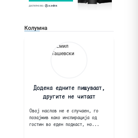
Колумна
Додека едните пишуваат,
другите не читаат
Овој наслов не е случаен, го
позајмив како инспирација од
гостин во еден подкаст, но...