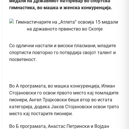
медали на Државниот натпревар во спортска
гимнастика, во машка и женска конкуренција.
Со одлични настапи и високи пласмани, младите
спортисти повторно го потврдија својот талент и
посветеност.
Во А програмата, во машка конкуренција, Илиан
Стојановски го освои првото место кај помладите
пионери, Ангел Трајковски беше втор во истата
категорија, додека Јаков Стојановски освои трето
место кај постарите пионери.
Во Б програмата, Анастас Петрински и Војдан