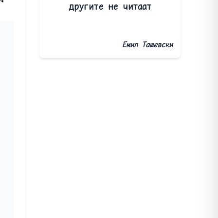
другите не читаат
Емил Ташевски