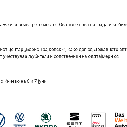
ање и освоив трето место. Ова ми е прва награда и ќе бид
иот центар „Борис Трајковски“, како дел од Државното авт
т учествуваа љубители и сопственици на олдтајмери од
 Кичево на 6 и 7 јуни.