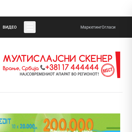
☰
ВИДЕО
Маркетинг
Огласи