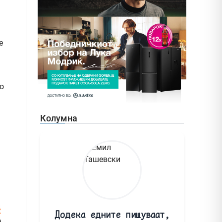
е
о
Колумна
Додека едните пишуваат,