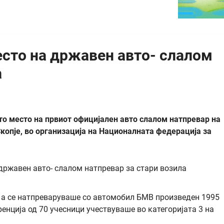
есто на државен авто- слалом
а
о место на првиот официјален авто слалом натпревар на
Скопје, во организација на Националната федерација за
 а се натпреваруваше со автомобил БМВ произведен 1995
ренција од 70 учесници учествуваше во категоријата 3 на