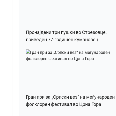
Пронајдени три пушки во Стрезовце,
приведен 77-годишен кумановец
Гран при за „Српски вез“ на меѓународен
фолклорен фестивал во Црна Гора