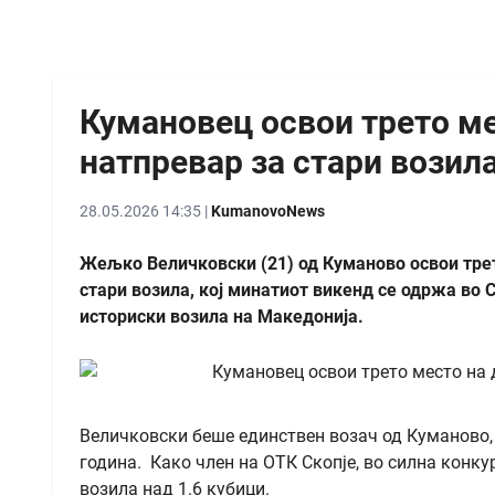
Кумановец освои трето м
натпревар за стари возил
28.05.2026 14:35 |
KumanovoNews
Жељко Величковски (21) од Куманово освои трет
стари возила, кој минатиот викенд се одржа во 
историски возила на Македонија.
Величковски беше единствен возач од Куманово,
година. Како член на ОТК Скопје, во силна конку
возила над 1.6 кубици.