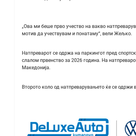
„Ова ми беше прво учество на вакво натпреварув
мотив да учествувам и понатаму“, вели Жељко.
Натпреварот се одржа на паркингот пред спортск
слалом првенство за 2026 година. На натпреваро
Македонија.
Второто коло од натпреварувањето ќе се одржи во