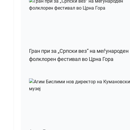
Гран при за „Српски вез“ на меѓународен
фолклорен фестивал во Црна Гора