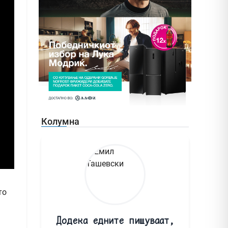
Колумна
то
Додека едните пишуваат,