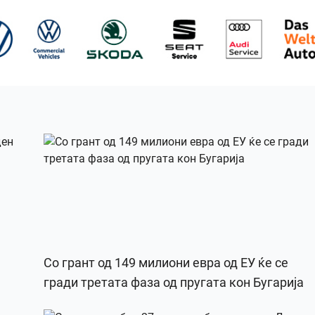
Со грант од 149 милиони евра од ЕУ ќе се
гради третата фаза од пругата кон Бугарија