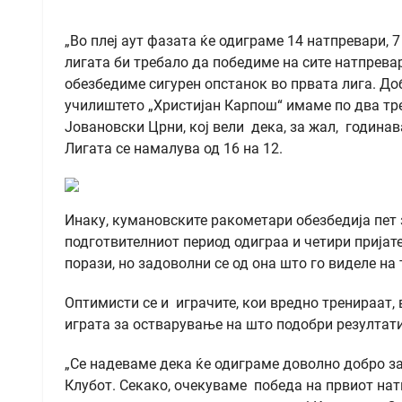
„Во плеј аут фазата ќе одиграме 14 натпревари, 
лигата би требало да победиме на сите натпревар
обезбедиме сигурен опстанок во првата лига. До
училиштето „Христијан Карпош“ имаме по два тр
Јовановски Црни, кој вели дека, за жал, годинав
Лигата се намалува од 16 на 12.
Инаку, кумановските ракометари обезбедија пет 
подготвителниот период одиграа и четири пријате
порази, но задоволни се од она што го виделе на
Оптимисти се и играчите, кои вредно тренираат,
играта за остварување на што подобри резултати
„Се надеваме дека ќе одиграме доволно добро за
Клубот. Секако, очекуваме победа на првиот нат