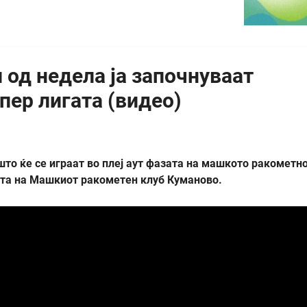
од недела ја започнуваат
пер лигата (видео)
што ќе се играат во плеј аут фазата на машкото ракометн
ата на Машкиот ракометен клуб Куманово.