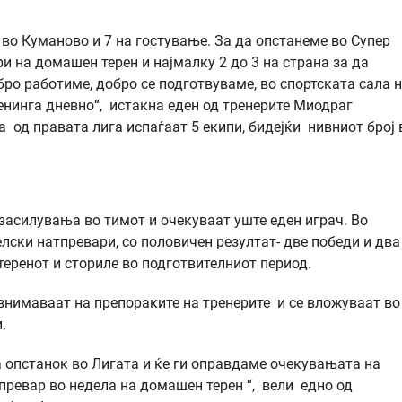
7 во Куманово и 7 на гостување. За да опстанеме во Супер
и на домашен терен и најмалку 2 до 3 на страна за да
бро работиме, добро се подготвуваме, во спортската сала 
енинга дневно“, истакна еден од тренерите Миодраг
а од правата лига испаѓаат 5 екипи, бидејќи нивниот број 
засилувања во тимот и очекуваат уште еден играч. Во
лски натпревари, со половичен резултат- две победи и два
 теренот и сториле во подготвителниот период.
 внимаваат на препораките на тренерите и се вложуваат во
.
 опстанок во Лигата и ќе ги оправдаме очекувањата на
превар во недела на домашен терен “, вели едно од