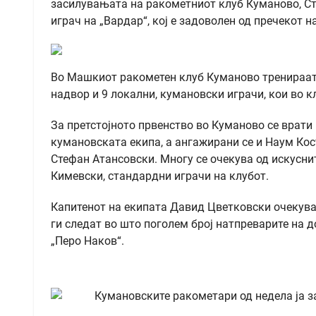
засилувањата на ракометниот клуб Куманово, С
играч на „Вардар“, кој е задоволен од пречекот н
Во Машкиот ракометен клуб Куманово тренираат 
надвор и 9 локални, кумановски играчи, кои во к
За претстојното првенство во Куманово се врати
кумановската екипа, а ангажирани се и Наум Кос
Стефан Атансовски. Многу се очекува од искуснит
Кимевски, стандардни играчи на клубот.
Капитенот на екипата Давид Цветковски очекува 
ги следат во што поголем број натпреварите на 
„Перо Наков“.