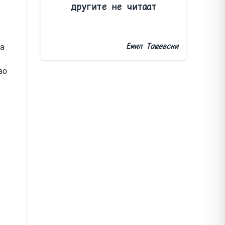
другите не читаат
Емил Ташевски
на
во