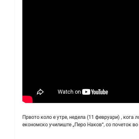
Првото коло е утре, недела (11 февруари) , кога
економско училиште „Перо Наков“, со почеток во 