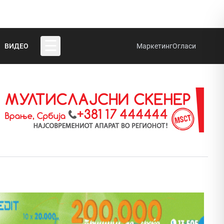
☰
ВИДЕО
Маркетинг
Огласи