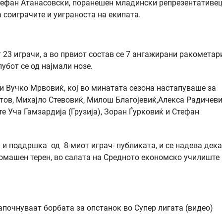
тефан Атанасовски, поранешен младински репрезентативец
а соиграчите и уиграноста на екипата.
23 играчи, а во првиот состав се 7 ангажирани ракометар
лубот се од најмали нозе.
 и Вучко Мрвовиќ, кој во минатата сезона настапуваше за
тов, Михајло Стевовиќ, Милош Благојевиќ,Алекса Радичеви
е Уча Гамзардија (Грузија), Зоран Ѓурковиќ и Стефан
и поддршка од 8-миот играч- публиката, и се надева дека
домашен терен, во салата на Средното економско училиште