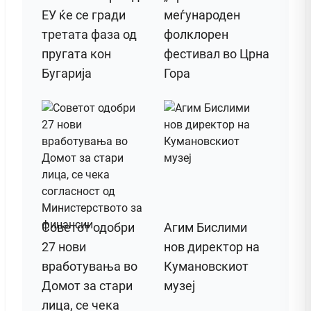
ЕУ ќе се гради
меѓународен
третата фаза од
фолклорен
пругата кон
фестивал во Црна
Бугарија
Гора
Советот одобри
Агим Бислими
27 нови
нов директор на
вработувања во
Кумановскиот
Домот за стари
музеј
лица, се чека