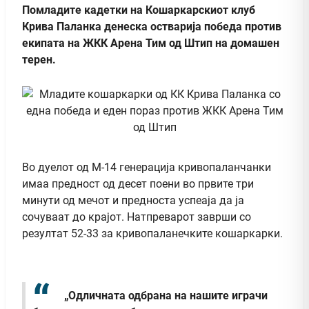
Помладите кадетки на Кошаркарскиот клуб
Крива Паланка денеска остварија победа против
екипата на ЖКК Арена Тим од Штип на домашен
терен.
Во дуелот од М-14 генерација кривопаланчанки
имаа предност од десет поени во првите три
минути од мечот и предноста успеаја да ја
сочуваат до крајот. Натпреварот заврши со
резултат 52-33 за кривопаланечките кошаркарки.
„Одличната одбрана на нашите играчи