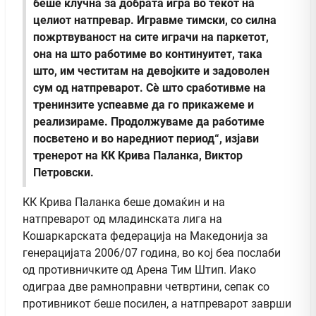
беше клучна за добрата игра во текот на
целиот натпревар. Игравме тимски, со силна
пожртвуваност на сите играчи на паркетот,
она на што работиме во континуитет, така
што, им честитам на девојките и задоволен
сум од натпреварот. Сѐ што сработивме на
тренинзите успеавме да го прикажеме и
реализираме. Продолжуваме да работиме
посветено и во наредниот период“, изјави
тренерот на КК Крива Паланка, Виктор
Петровски.
КК Крива Паланка беше домаќин и на
натпреварот од младинската лига на
Кошаркарската федерација на Македонија за
генерацијата 2006/07 година, во кој беа послаби
од противничките од Арена Тим Штип. Иако
одиграа две рамноправни четвртини, сепак со
противникот беше посилен, а натпреварот заврши