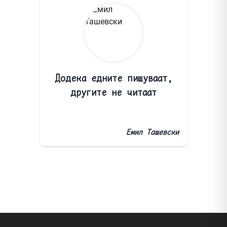
Додека едните пишуваат,
другите не читаат
Емил Ташевски