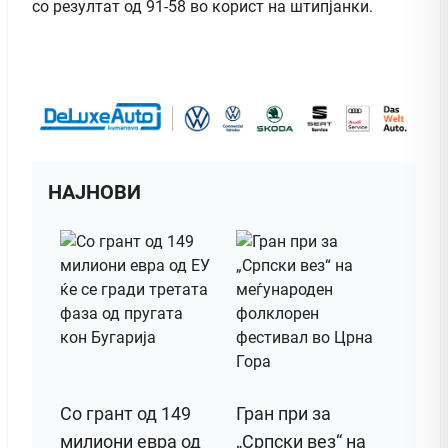
со резултат од 91-58 во корист на штипјанки.
НАЈНОВИ
Со грант од 149
Гран при за
милиони евра од
„Српски вез“ на