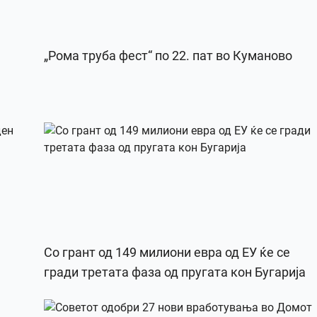
„Рома труба фест“ по 22. пат во Куманово
Со грант од 149 милиони евра од ЕУ ќе се
гради третата фаза од пругата кон Бугарија