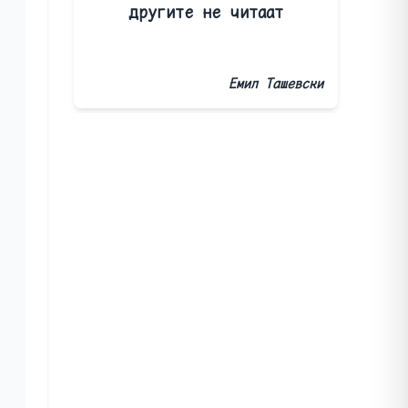
другите не читаат
Емил Ташевски