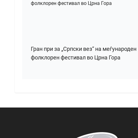
Гран при за „Српски вез“ на меѓународен
фолклорен фестивал во Црна Гора