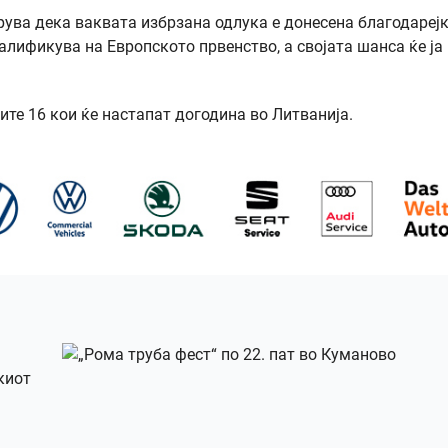
рува дека ваквата избрзана одлука е донесена благодареј
валификува на Европското првенство, а својата шанса ќе ја
те 16 кои ќе настапат догодина во Литванија.