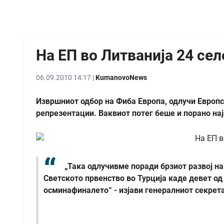
На ЕП во Литванија 24 се
06.09.2010 14:17 |
KumanovoNews
Извршниот одбор на Фиба Европа, одлучи Европс
репрезентации. Ваквиот потег беше и порано нај
„Така одлучивме поради брзиот развој н
Светското првенство во Турција каде девет од
осминафиналето“ - изјави генералниот секрет