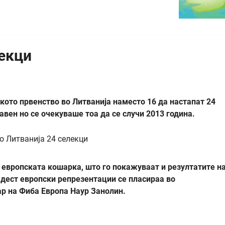
лекци
кото првенство во Литванија наместо 16 да настапат 24
авен но се очекуваше тоа да се случи 2013 година.
а европската кошарка, што го покажуваат и резултатите н
 дест европски репрезентации се пласираа во
ар на Фиба Европа Наур Занолин.