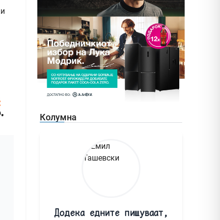
ки
Колумна
Додека едните пишуваат,