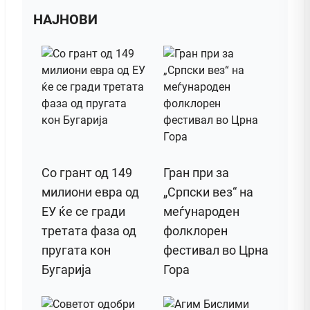
НАЈНОВИ
Со грант од 149
Гран при за
милиони евра од
„Српски вез“ на
ЕУ ќе се гради
меѓународен
третата фаза од
фолклорен
пругата кон
фестивал во Црна
Бугарија
Гора