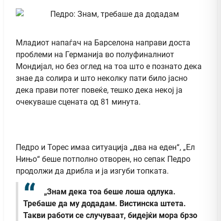
Младиот напаѓач на Барселона направи доста
проблеми на Германија во полуфиналниот
Mондијал, но без оглед на тоа што е познато дека
знае да солира и што неколку пати било јасно
дека прави потег повеќе, тешко дека некој ја
очекуваше сцената од 81 минута.
Педро и Торес имаа ситуација „два на еден“, „Ел
Нињо“ беше потполно отворен, но сепак Педро
продолжи да дрибла и ја изгуби топката.
„Знам дека тоа беше лоша одлука.
Требаше да му додадам. Вистинска штета.
Такви работи се случуваат, бидејќи мора брзо