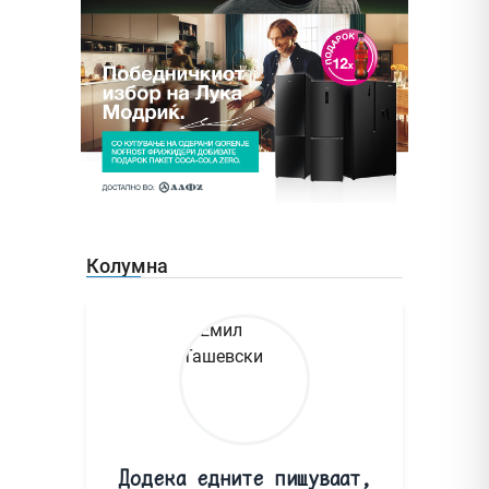
Колумна
Додека едните пишуваат,