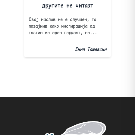
другите не читаат
Овој наслов не е случаен, го
позајмив како инспирација од
гостин во еден подкаст, но...
Емил Ташевски