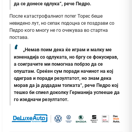
да се донесе одлука“, рече Педро.
После катастрофалниот потег Торес беше
невидено лут, но сепак подоцна се поздрави со
Педро кого многу не го очекуваа во стартна
постава.
„Немав поим дека ќе играм и малку ме
изненадија со одлуката, но бргу се фокусирав,
а соиграчите ми помогнаа побрзо да се
опуштам. Среќен сум поради начинот на кој
одиграв и поради резултатот, но знам дека
морав да ја додадам топката“, рече Педро кој
тешко би спиел доколку Германија успееше да
го изедначи резултатот.