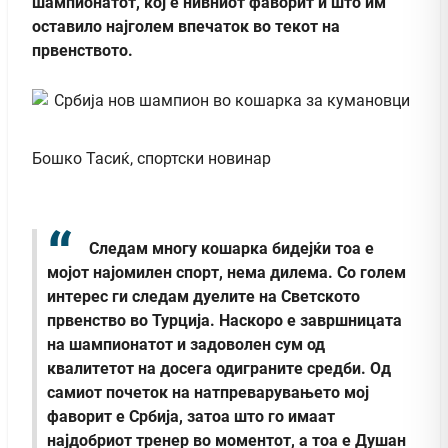
шампионатот, кој е нивниот фаворит и што им
оставило најголем впечаток во текот на
првенството.
Бошко Тасиќ, спортски новинар
Следам многу кошарка бидејќи тоа е
мојот најомилен спорт, нема дилема. Со голем
интерес ги следам дуелите на Светското
првенство во Турција. Наскоро е завршницата
на шампионатот и задоволен сум од
квалитетот на досега одиграните средби. Од
самиот почеток на натпреварувањето мој
фаворит е Србија, затоа што го имаат
најдобриот тренер во моментот, а тоа е Душан