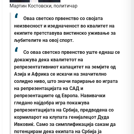
Мартин Костовски, политичар
Оваа светско првенство со својата
неизвесност и изедначеност во квалитет на
екипите претставува вистинско уживање за
љубителите на овој спорт.
Со оваа светско првенство уште еднаш се
докажува дека квалитетот на
репрезентативниот капацитет на земјите од
Азија и Африка се искачи на значително
солидно ниво, што значи парирање во играта
на репрезентацијата на САД и
репрезентациите од Европа. Навивачки
гледано најдобра игра покажува
репрезентацијата на Србија, предводена со
кормиларот на клупата генијалецот Дуда
Ивковиќ. Само за симплификација сакам да
потенцирам дека екипата на Србија ја