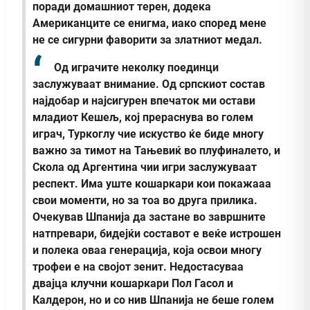
поради домашниот терен, додека
Американците се енигма, иако според мене
не се сигурни фаворити за златниот медал.
Од играчите неколку поединци
заслужуваат внимание. Од српскиот состав
најдобар и најсигурен впечаток ми остави
младиот Кешељ, кој прераснува во голем
играч, Туркоглу чие искуство ќе биде многу
важно за тимот на Тањевиќ во плуфиналето, и
Скола од Аргентина чии игри заслужуваат
респект. Има уште кошаркари кои покажааа
свои моменти, но за тоа во друга прилика.
Очекував Шпанија да застане во завршните
натпревари, бидејќи составот е веќе истрошен
и полека оваа генерација, која освои многу
трофеи е на својот зенит. Недостасуваа
двајца клучни кошаркари Пол Гасол и
Калдерон, но и со нив Шпанија не беше голем