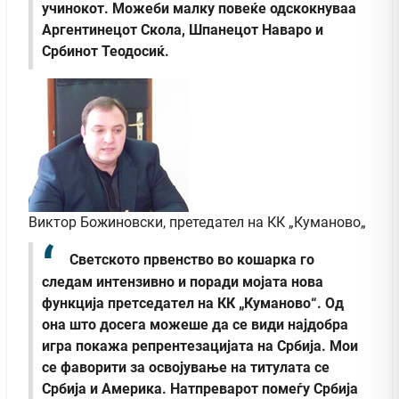
учинокот. Можеби малку повеќе одскокнуваа
Аргентинецот Скола, Шпанецот Наваро и
Србинот Теодосиќ.
Виктор Божиновски, претедател на КК „Куманово„
Светското првенство во кошарка го
следам интензивно и поради мојата нова
функција претседател на КК „Куманово“. Од
она што досега можеше да се види најдобра
игра покажа репрентезацијата на Србија. Мои
се фаворити за освојување на титулата се
Србија и Америка. Натпреварот помеѓу Србија