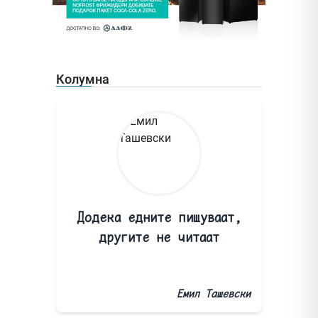
Колумна
Додека едните пишуваат,
другите не читаат
Емил Ташевски