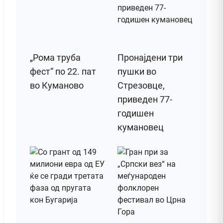
„Рома труба
Пронајдени три
фест“ по 22. пат
пушки во
во Куманово
Стрезовце,
приведен 77-
годишен
кумановец