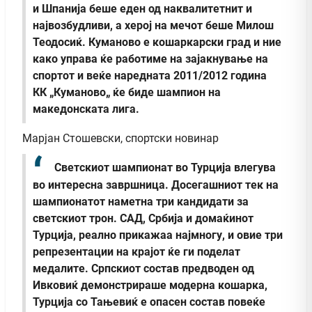
и Шпанија беше еден од наквалитетнит и
највозбудливи, а херој на мечот беше Милош
Теодосиќ. Куманово е кошаркарски град и ние
како управа ќе работиме на зајакнување на
спортот и веќе наредната 2011/2012 година
КК „Куманово„ ќе биде шампион на
македонската лига.
Марјан Стошевски, спортски новинар
Светскиот шампионат во Турција влегува
во интересна завршница. Досегашниот тек на
шампионатот наметна три кандидати за
светскиот трон. САД, Србија и домаќинот
Турција, реално прикажаа најмногу, и овие три
репрезентации на крајот ќе ги поделат
медалите. Српскиот состав предводен од
Ивковиќ демонстрираше модерна кошарка,
Турција со Тањевиќ е опасен состав повеќе