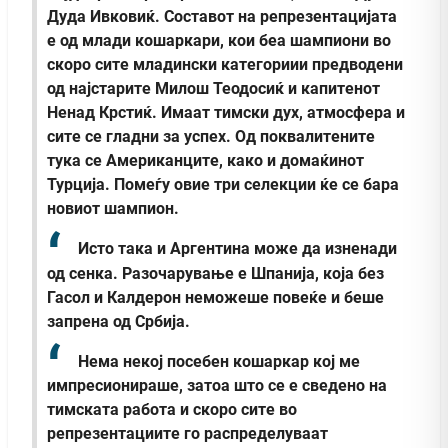
Дуда Ивковиќ. Составот на репрезентацијата
е од млади кошаркари, кои беа шампиони во
скоро сите младински категориии предводени
од најстарите Милош Теодосиќ и капитенот
Ненад Крстиќ. Имаат тимски дух, атмосфера и
сите се гладни за успех. Од поквалитените
тука се Американците, како и домаќинот
Турција. Помеѓу овие три селекции ќе се бара
новиот шампион.
Исто така и Аргентина може да изненади
од сенка. Разочарување е Шпанија, која без
Гасол и Калдерон неможеше повеќе и беше
запрена од Србија.
Нема некој посебен кошаркар кој ме
импресионираше, затоа што се е сведено на
тимската работа и скоро сите во
репрезентациите го распределуваат