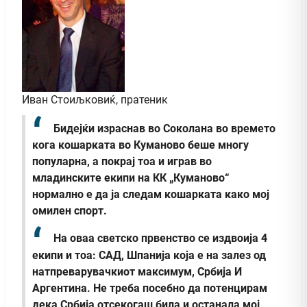
Иван Стоиљковиќ, пратеник
Бидејќи израснав во Соколана во времето
кога кошарката во Куманово беше многу
популарна, а покрај тоа и играв во
младинските екипи на КК „Куманово“
нормално е да ја следам кошарката како мој
омилен спорт.
На оваа светско првенство се издвоија 4
екипи и тоа: САД, Шпанија која е на залез од
натпреварувачкиот максимум, Србија И
Аргентина. Не треба посебно да потенцирам
дека Србија отсекогаш била и останала мој