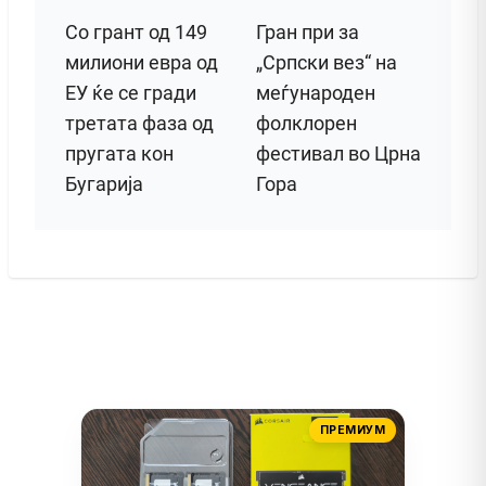
Со грант од 149
Гран при за
милиони евра од
„Српски вез“ на
ЕУ ќе се гради
меѓународен
третата фаза од
фолклорен
пругата кон
фестивал во Црна
Бугарија
Гора
ПРЕМИУМ