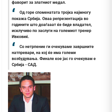
фаворит за златниот медал.
Од горе споменатата тројка најмногу
покажа Србија. Оваа репрезентација во
годините што доаѓааат ќе биде владател,
исклучиво по заслуги на големиот тренер
Ивковиќ.
Со нетрпение ги очекуваме завршните
натпревари, на кој ќе има големи
возбудувања. Финале кое јас го очекувам е
Србија - САД.