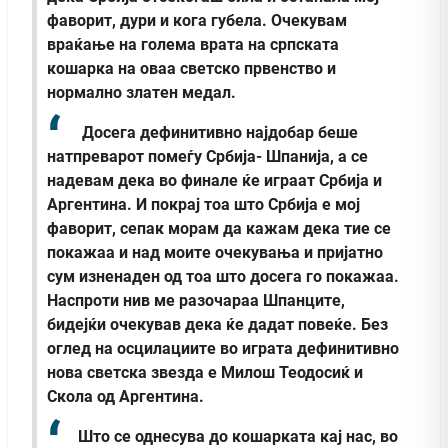
фаворит, дури и кога губела. Очекувам
враќање на голема врата на српската
кошарка на оваа светско првенство и
нормално златен медал.
Досега дефинитивно најдобар беше
натпреварот помеѓу Србија- Шпанија, а се
надевам дека во финале ќе играат Србија и
Аргентина. И покрај тоа што Србија е мој
фаворит, сепак морам да кажам дека тие се
покажаа и над моите очекувања и пријатно
сум изненаден од тоа што досега го покажаа.
Наспроти нив ме разочараа Шпанците,
бидејќи очекував дека ќе дадат повеќе. Без
оглед на осцилациите во играта дефинитивно
нова светска звезда е Милош Теодосиќ и
Скола од Аргентина.
Што се однесува до кошарката кај нас, во