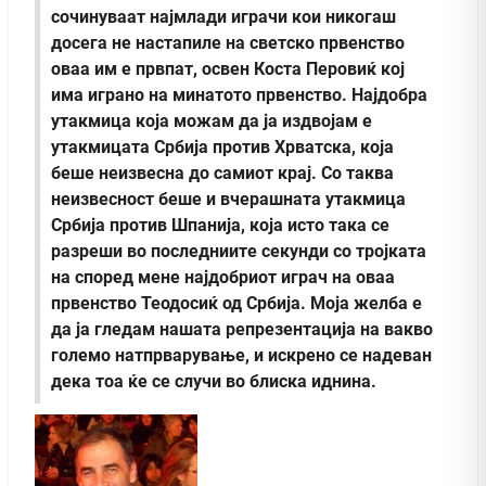
сочинуваат најмлади играчи кои никогаш
досега не настапиле на светско првенство
оваа им е првпат, освен Коста Перовиќ кој
има играно на минатото првенство. Најдобра
утакмица која можам да ја издвојам е
утакмицата Србија против Хрватска, која
беше неизвесна до самиот крај. Со таква
неизвесност беше и вчерашната утакмица
Србија против Шпанија, која исто така се
разреши во последниите секунди со тројката
на според мене најдобриот играч на оваа
првенство Теодосиќ од Србија. Моја желба е
да ја гледам нашата репрезентација на вакво
големо натпрварување, и искрено се надеван
дека тоа ќе се случи во блиска иднина.