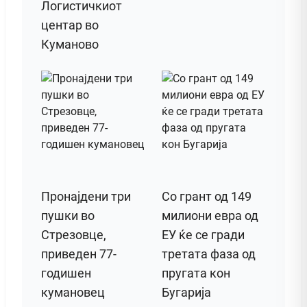
Логистичкиот
центар во
Куманово
Пронајдени три
Со грант од 149
пушки во
милиони евра од
Стрезовце,
ЕУ ќе се гради
приведен 77-
третата фаза од
годишен
пругата кон
кумановец
Бугарија