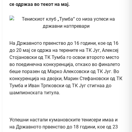
се одржаа во текот на мај.
На Државното првенство до 16 години, кое од 16
до 20 мај се одржа на терените на ТК Југ, Алексеј
Стојановски од ТК Тумба го освои второто место
во поединечна конкуренција, откако во финалето
беше поразен од Марко Алексовски од ТК Југ. Во
конкуренција на двојки, Марин Стефановски од ТК
Тумба и Иван Трпковски од ТК Југ стигнаа до
шампионската титула.
Успешни настапи кумановските тенисери имаа и
на Државното првенство до 18 години, кое од 23