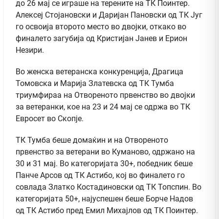
до 26 мај се играше на терените на ТК Поинтер.
Алексеј Стојановски и Даријан Пановски од ТК Југ
го освоија второто место во двојки, откако во
финалето загубија од Кристијан Јанев и Ерион
Незири.
Во женска ветеранска конкуренција, Драгица
Томовска и Марија Златевска од ТК Тумба
триумфираа на Отвореното првенство во двојки
за ветеранки, кое на 23 и 24 мај се одржа во ТК
Евросет во Скопје.
ТК Тумба беше домаќин и на Отвореното
првенство за ветерани во Куманово, одржано на
30 и 31 мај. Во категоријата 30+, победник беше
Панче Арсов од ТК Астибо, кој во финалето го
совлада Златко Костадиновски од ТК Топспин. Во
категоријата 50+, најуспешен беше Борче Надов
од ТК Астибо пред Емил Михајлов од ТК Поинтер.