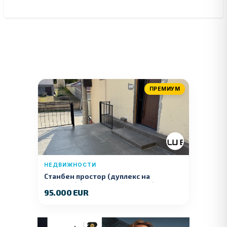
ПРЕМИУМ
НЕДВИЖНОСТИ
Станбен простор (дуплекс на
продажба) – Ул. Стојан Арсов бр. 1,
95.000 EUR
Куманово