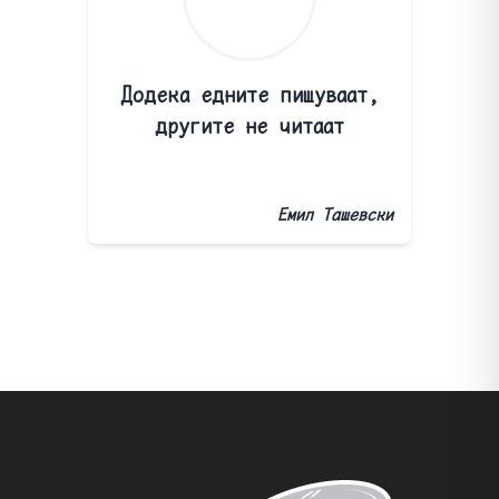
Додека едните пишуваат,
другите не читаат
Емил Ташевски