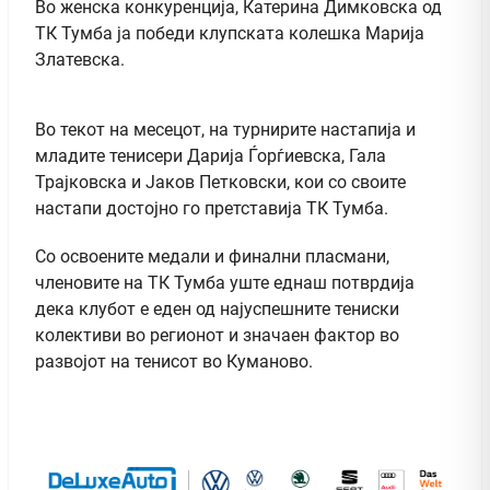
Во женска конкуренција, Катерина Димковска од
ТК Тумба ја победи клупската колешка Марија
Златевска.
Во текот на месецот, на турнирите настапија и
младите тенисери Дарија Ѓорѓиевска, Гала
Трајковска и Јаков Петковски, кои со своите
настапи достојно го претставија ТК Тумба.
Со освоените медали и финални пласмани,
членовите на ТК Тумба уште еднаш потврдија
дека клубот е еден од најуспешните тениски
колективи во регионот и значаен фактор во
развојот на тенисот во Куманово.