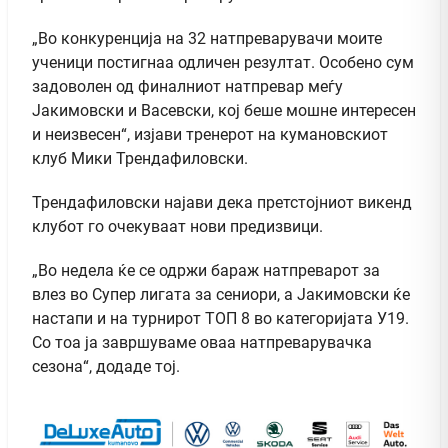
„Во конкуренција на 32 натпреварувачи моите
ученици постигнаа одличен резултат. Особено сум
задоволен од финалниот натпревар меѓу
Јакимовски и Васевски, кој беше мошне интересен
и неизвесен“, изјави тренерот на кумановскиот
клуб Мики Трендафиловски.
Трендафиловски најави дека претстојниот викенд
клубот го очекуваат нови предизвици.
„Во недела ќе се одржи бараж натпреварот за
влез во Супер лигата за сениори, а Јакимовски ќе
настапи и на турнирот ТОП 8 во категоријата У19.
Со тоа ја завршуваме оваа натпреварувачка
сезона“, додаде тој.