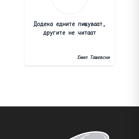
Додека едните пишуваат,
другите не читаат
Емил Ташевски