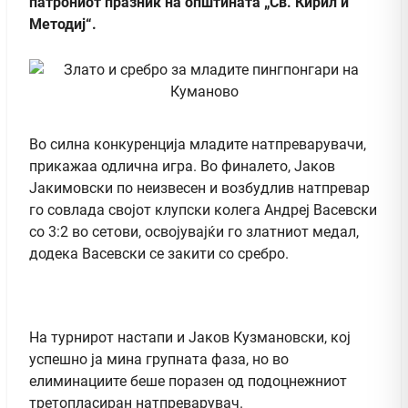
патрониот празник на општината „Св. Кирил и
Методиј“.
Во силна конкуренција младите натпреварувачи,
прикажаа одлична игра. Во финалето, Јаков
Јакимовски по неизвесен и возбудлив натпревар
го совлада својот клупски колега Андреј Васевски
со 3:2 во сетови, освојувајќи го златниот медал,
додека Васевски се закити со сребро.
На турнирот настапи и Јаков Кузмановски, кој
успешно ја мина групната фаза, но во
елиминациите беше поразен од подоцнежниот
третопласиран натпреварувач.