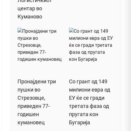
Логистичкиот
центар во
Куманово
Пронајдени три
Со грант од 149
пушки во
милиони евра од
Стрезовце,
ЕУ ќе се гради
приведен 77-
третата фаза од
годишен
пругата кон
кумановец
Бугарија