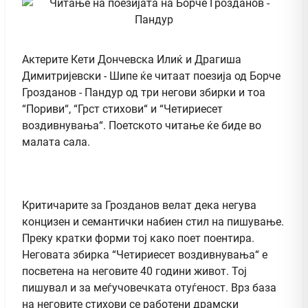
Актерите Кети Дончевска Илиќ и Драгиша
Димитријевски - Шипе ќе читаат поезија од Борче
Грозданов - Пандур од три негови збирки и тоа
“Пориви“, “Грст стихови“ и “Четириесет
воздивнувања“. Поетското читање ќе биде во
малата сала.
Критичарите за Грозданов велат дека негува
концизен и семантички набиен стил на пишување.
Преку кратки форми тој како поет поентира.
Неговата збирка “Четириесет воздивнувања“ е
посветена на неговите 40 години живот. Тој
пишувал и за меѓучовечката отуѓеност. Врз база
на неговите стихови се работени драмски