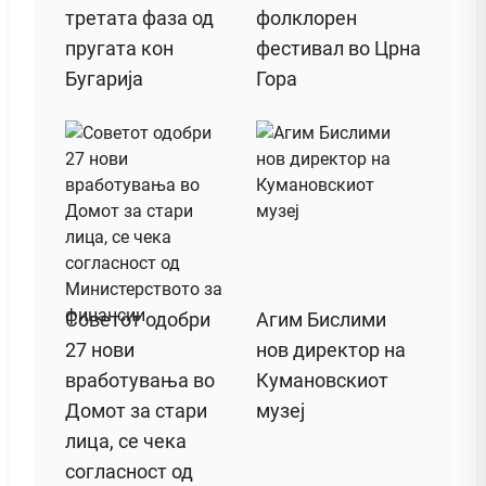
третата фаза од
фолклорен
пругата кон
фестивал во Црна
Бугарија
Гора
Советот одобри
Агим Бислими
27 нови
нов директор на
вработувања во
Кумановскиот
Домот за стари
музеј
лица, се чека
согласност од