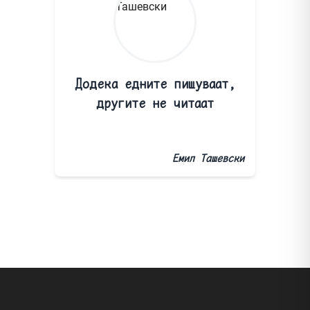
Додека едните пишуваат,
другите не читаат
Емил Ташевски