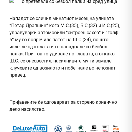
Нападот се сличил минатиот месец на улицата
“Петар Драпшин“ кога М.С.(35), Б.С.(32) и И.С.(25),
управувајќи автомобили “ситроен сахсо“ и “голф
5“ му го попречиле патот на Ш.С.(34), по што
излегле од колата и го нападнале со безбол
палки. При тоа го удирале по главата, а откако
Ш.С. се онесвестил, насилниците му ги земале
клучевите од возилото и побегнале во непознат
правец.
Пријавените ќе одговараат за сторено кривично
дело насилство.