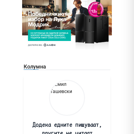
Колумна
Додека едните пишуваат,
другите не читаат