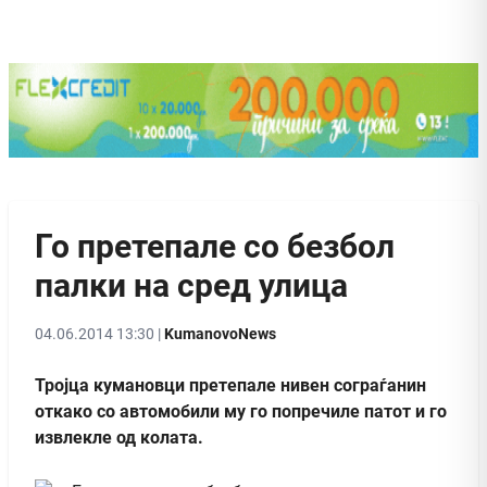
Го претепале со безбол
палки на сред улица
04.06.2014 13:30 |
KumanovoNews
Тројца кумановци претепале нивен сограѓанин
откако со автомобили му го попречиле патот и го
извлекле од колата.