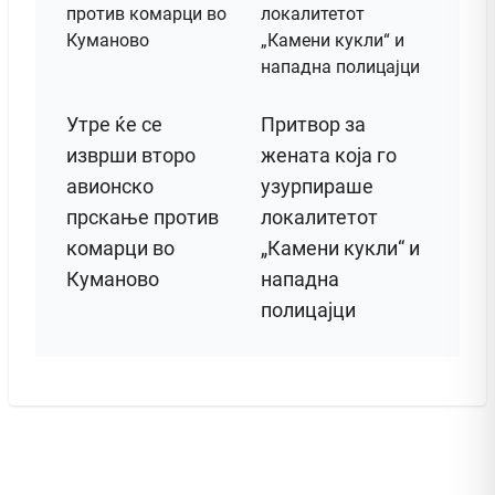
Утре ќе се
Притвор за
изврши второ
жената која го
авионско
узурпираше
прскање против
локалитетот
комарци во
„Камени кукли“ и
Куманово
нападна
полицајци