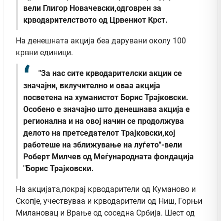
вели Глигор Новачевски,одговрен за
крводарителството од Црвениот Крст.
На денешната акција беа дарувани околу 100
крвни единици.
"За нас сите крводарителски акции се
значајни, вклучително и оваа акција
посветена на хуманистот Борис Трајковски.
Особено е значајно што денешнава акција е
регионална и на овој начин се продолжува
делото на претседателот Трајковски,кој
работеше на зближување на луѓето"-вели
Роберт Милчев од Меѓународната фондација
"Борис Трајковски.
На акцијата,покрај крводарители од Куманово и
Скопје, учествуваа и крводарители од Ниш, Горњи
Милановац и Врање од соседна Србија. Шест од