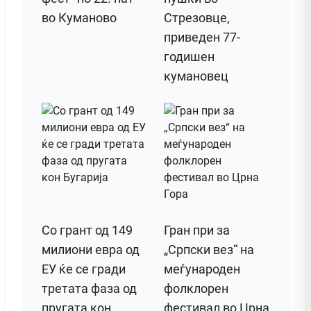
во Куманово
Стрезовце,
приведен 77-
годишен
кумановец
Со грант од 149
Гран при за
милиони евра од
„Српски вез“ на
ЕУ ќе се гради
меѓународен
третата фаза од
фолклорен
пругата кон
фестивал во Црна