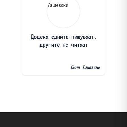
Додека едните пишуваат,
другите не читаат
Емил Ташевски