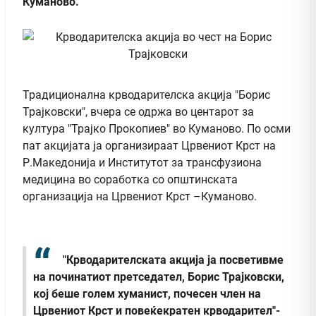
Куманово.
Традиционална крводарителска акција "Борис
Трајковски", вчера се одржа во центарот за
култура "Трајко Прокопиев" во Куманово. По осми
пат акцијата ја организираат Црвениот Крст на
Р.Македонија и Институтот за трансфузиона
медицина во соработка со општинската
организација на Црвениот Крст –Куманово.
"Крводарителската акција ја посветивме
на починатиот претседател, Борис Трајковски,
кој беше голем хуманист, почесен член на
Црвениот Крст и повеќекратен крводарител"-