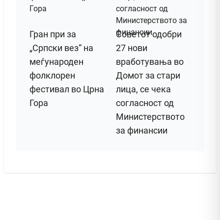
Гран при за
Советот одобри
„Српски вез“ на
27 нови
меѓународен
вработувања во
фолклорен
Домот за стари
фестивал во Црна
лица, се чека
Гора
согласност од
Министерството
за финансии