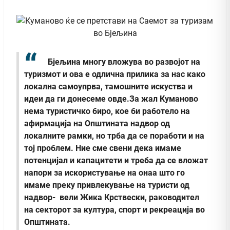
Бјељина многу вложува во развојот на
туризмот и ова е одлична прилика за нас како
локална самоупрва, тамошните искуства и
идеи да ги донесеме овде.За жал Куманово
нема туристичко биро, кое би работело на
афирмација на Општината надвор од
локалните рамки, но трба да се поработи и на
тој проблем. Ние сме свени дека имаме
потенцијал и капацитети и треба да се вложат
напори за искористување на онаа што го
имаме преку привлекување на туристи од
надвор- вели Жика Крствески, раководител
на секторот за култура, спорт и рекреација во
Општината.