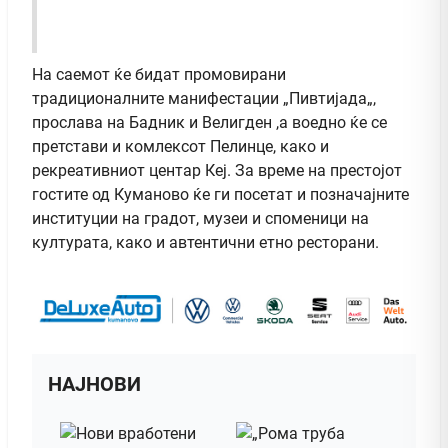
На саемот ќе бидат промовирани
традиционалните манифестации „Пивтијада„,
прослава на Бадник и Велигден ,а воедно ќе се
претстави и комлексот Пелинце, како и
рекреативниот центар Кеј. За време на престојот
гостите од Куманово ќе ги посетат и позначајните
институции на градот, музеи и споменици на
културата, како и автентични етно ресторани.
НАЈНОВИ