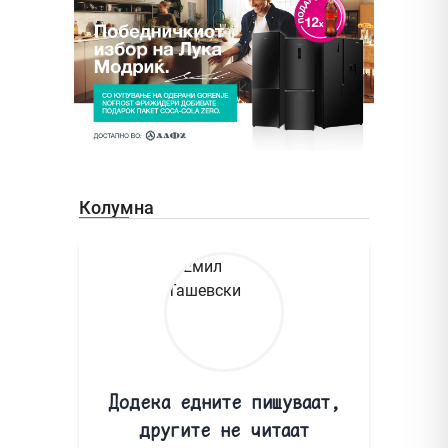
Колумна
Додека едните пишуваат,
другите не читаат