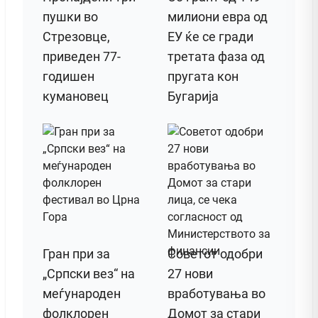
пушки во
милиони евра од
Стрезовце,
ЕУ ќе се гради
приведен 77-
третата фаза од
годишен
пругата кон
кумановец
Бугарија
Гран при за
Советот одобри
„Српски вез“ на
27 нови
меѓународен
вработувања во
фолклорен
Домот за стари