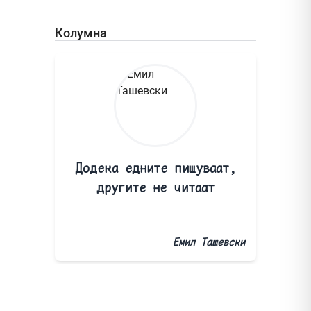
Колумна
Додека едните пишуваат,
другите не читаат
Емил Ташевски