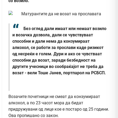
со возило.
Без оглед дали имаат или немаат возило
и возачка дозвола, дали се чувствуваат
способни и дали нема да конзумираат
алкохол, се работи за прослави каде ризикот
од несреќи е голем. Дури и ако се чувстваат
способни да возат, заради безбедност на
другите учесници во сообраќајот не треба да
возат - вели Тоше Јанев, портпарол на РСБСП.
Возачите почетници не смеат да конзумираат
алкохол, а по 23 часот мора да бидат
придружувани од лице кое е постаро од 25 години.
Ова пропишано со закон.