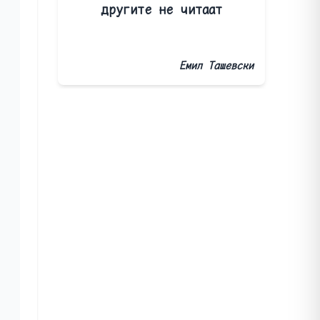
другите не читаат
Емил Ташевски