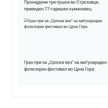
Пронајдени три пушки во Стрезовце,
приведен 77-годишен кумановец
Гран при за „Српски вез“ на меѓународен
фолклорен фестивал во Црна Гора