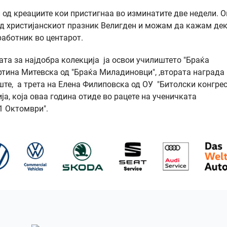
и од креациите кои пристигнаа во изминатите две недели. 
д христијанскиот празник Велигден и можам да кажам дек
работник во центарот.
та за најдобра колекција ја освои училиштето "Браќа
тина Митевска од "Браќа Миладиновци", ,втората награда 
те, а трета на Елена Филиповска од ОУ "Битолски конгрес
ја, која оваа година отиде во рацете на ученичката
1 Октомври".