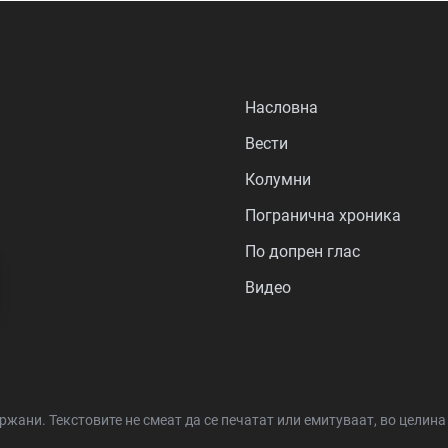
Насловна
Вести
Колумни
Погранична хроника
По допрен глас
Видео
држани.
Текстовите не смеат да се печатат или емитуваат, во целин