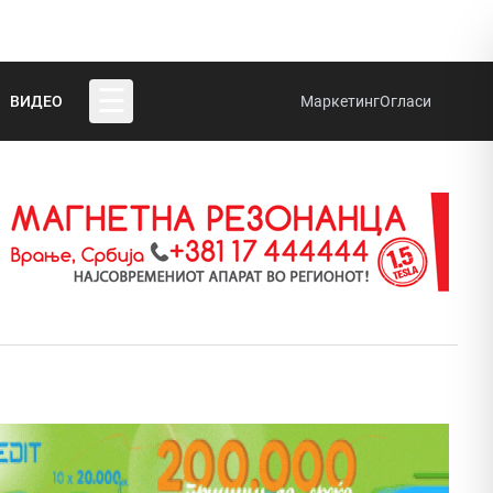
☰
ВИДЕО
Маркетинг
Огласи