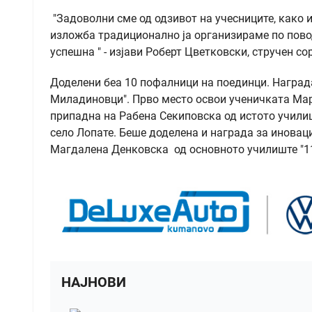
"Задоволни сме од одзивот на учесниците, како 
изложба традиционално ја организираме по пово
успешна " - изјави Роберт Цветковски, стручен со
Доделени беа 10 пофалници на поединци. Награда
Миладиновци". Прво место освои ученичката Мар
припадна на Рабена Секиповска од истото училиш
село Лопате. Беше доделена и награда за иноваци
Магдалена Денковска од основното училиште "1
НАЈНОВИ