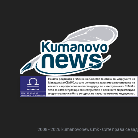
2008 - 2026 kumanovonews.mk - Сите права се за