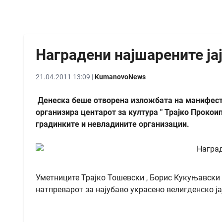
Наградени најшарените ја
21.04.2011 13:09 |
KumanovoNews
Денеска беше отворена изложбата на манифестаци
организира центарот за култура " Трајко Прокои
градинките и невладините организации.
Уметниците Трајко Тошевски , Борис Кукуњавски 
натпреварот за најубаво украсено велигденско ја