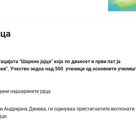
јца
јата "Шарено јајце" која по дваесет и први пат ја
пев". Учество зедоа над 500 ученици од основните училиш
и Андријана Динева, ги оценуваа пристигнатите експонати
јце.