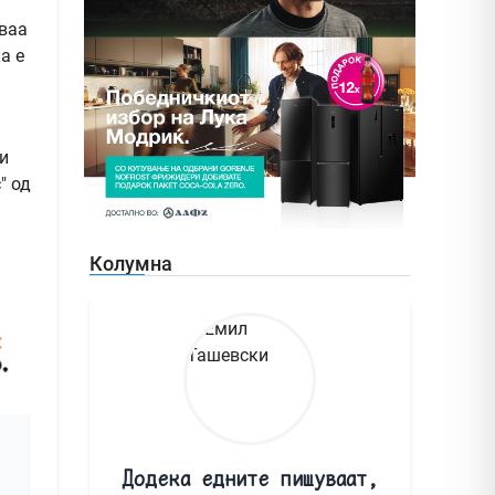
Оваа
а е
и
" од
Колумна
Додека едните пишуваат,