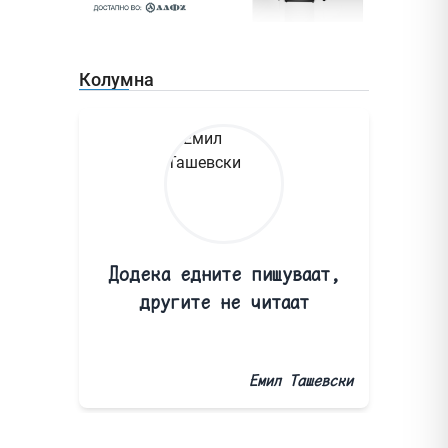
Колумна
Додека едните пишуваат,
другите не читаат
Емил Ташевски