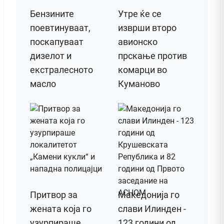
Бензините
Утре ќе се
поевтинуваат,
изврши второ
поскапуваат
авионско
дизелот и
прскање против
екстралесното
комарци во
масло
Куманово
Притвор за
Македонија го
жената која го
слави Илинден -
узурпираше
123 години од