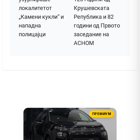
локалитетот
Крушевската
„Камени кукли“ и
Република и 82
нападна
години од Првото
полицајци
заседание на
АСНОМ
ПРЕМИУМ