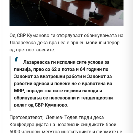
Од СВР Куманово ги отфрлуваат обвинувањата на
Лазаревска дека врз неа е вршен мобинг и терор
од претпоставените.
Лазаревска ги исполни сите услови за
пензија, прво со 62 а потоа и 64 години по
Законот за внатрешни работи и Законот за
работни односи и повеќе не е вработена во
МВР, поради тоа сите нејзини наводи и
обвинувања се неосновани и тенденциозни-
велат од СВР Куманово.
Претседателот, Делчев- Тодев тврди дека
Конфедерацијата на независни синдикати брои
6000 членови, меѓутоа институциите и фирмите не