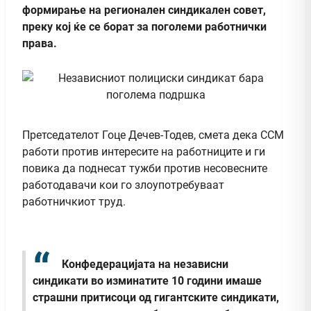
формирање на регионален синдикален совет,
преку кој ќе се борат за поголеми работнички
права.
Претседателот Гоце Дечев-Тодев, смета дека ССМ
работи против интересите на работниците и ги
повика да поднесат тужби против несовесните
работодавачи кои го злоупотребуваат
работничкиот труд.
Конфедерацијата на независни
синдикати во изминатите 10 години имаше
страшни притисоци од гигантските синдикати,