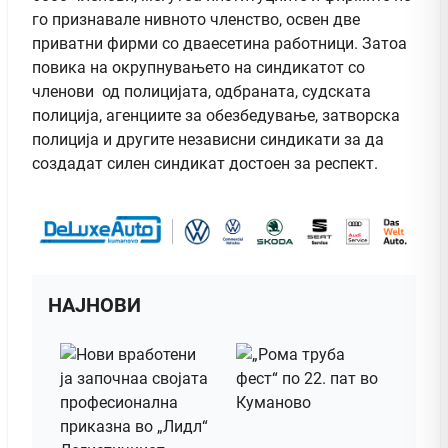
го признавале нивното членство, освен две
приватни фирми со дваесетина работници. Затоа
повика на окрупнувањето на синдикатот со
членови од полицијата, одбраната, судската
полиција, агенциите за обезбедување, затворска
полиција и другите независни синдикати за да
создадат силен синдикат достоен за респект.
НАЈНОВИ