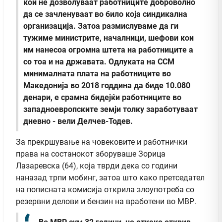
кои не дозволуваат работниците доброволно
да се зачленуваат во било која синдикална
организација. Затоа размислуваме да ги
тужиме министрите, началници, шефови кои
им нанесоа огромна штета на работниците а
со тоа и на државата. Одлуката на ССМ
минималната плата на работниците во
Македонија во 2018 годдина да биде 10.080
денари, е срамна бидејќи работниците во
западноевропските земји толку заработуваат
дневно - вели Делчев-Тодев.
За прекршување на човековите и работнички
права на состанокот зборуваше Зорица
Лазаревска (64), која тврди дека со години
наназад трпи мобинг, затоа што како претседател
на пописната комисија открила злоупотреба со
резервни делови и бензин на вработени во МВР.