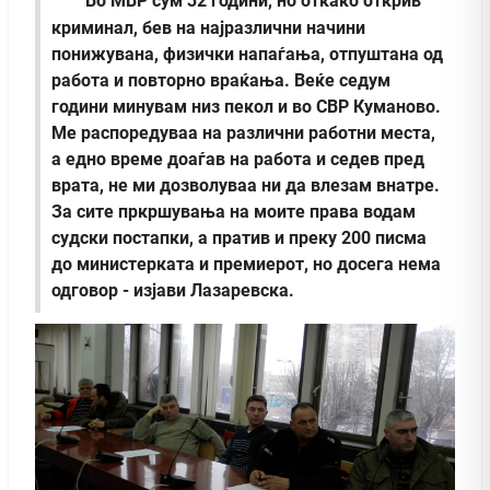
Во МВР сум 32 години, но откако открив
криминал, бев на најразлични начини
понижувана, физички напаѓања, отпуштана од
работа и повторно враќања. Веќе седум
години минувам низ пекол и во СВР Куманово.
Ме распоредуваа на различни работни места,
а едно време доаѓав на работа и седев пред
врата, не ми дозволуваа ни да влезам внатре.
За сите пркршувања на моите права водам
судски постапки, а пратив и преку 200 писма
до министерката и премиерот, но досега нема
одговор - изјави Лазаревска.