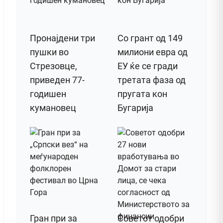
Пронајдени три
Со грант од 149
пушки во
милиони евра од
Стрезовце,
ЕУ ќе се гради
приведен 77-
третата фаза од
годишен
пругата кон
кумановец
Бугарија
Гран при за
Советот одобри