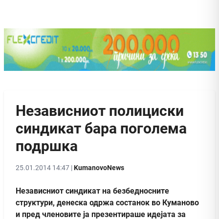
Независниот полициски
синдикат бара поголемa
подршка
25.01.2014 14:47 |
KumanovoNews
Независниот синдикат на безбедносните
структури, денеска одржа состанок во Куманово
и пред членовите ја презентираше идејата за