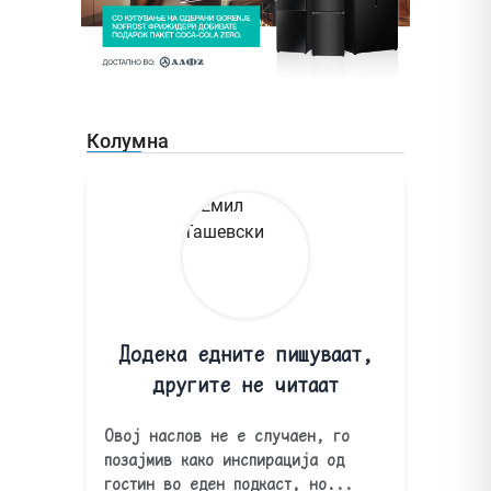
Колумна
Додека едните пишуваат,
другите не читаат
Овој наслов не е случаен, го
позајмив како инспирација од
гостин во еден подкаст, но...