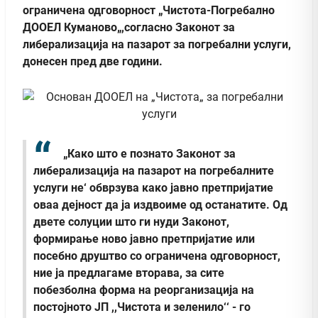
ограничена одговорност „Чистота-Погребално
ДООЕЛ Куманово„,согласно Законот за
либерализација на пазарот за погребални услуги,
донесен пред две години.
„Како што е познато Законот за
либерализација на пазарот на погребалните
услуги не‘ обврзува како јавно претпријатие
оваа дејност да ја издвоиме од останатите. Од
двете солуции што ги нуди Законот,
формирање ново јавно претпријатие или
посебно друштво со ограничена одговорност,
ние ја предлагаме вторава, за сите
побезболна форма на реорганизација на
постојното ЈП ,,Чистота и зеленило‘‘ - го