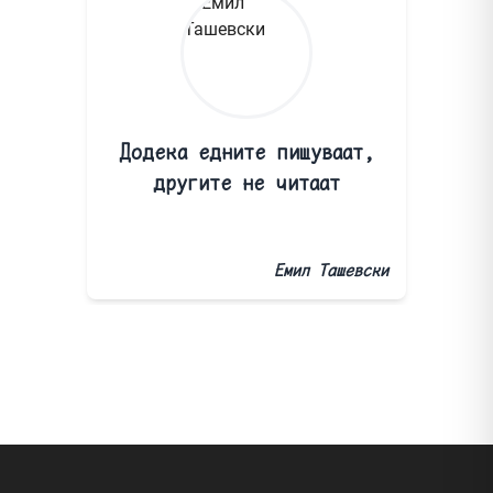
Додека едните пишуваат,
другите не читаат
Емил Ташевски