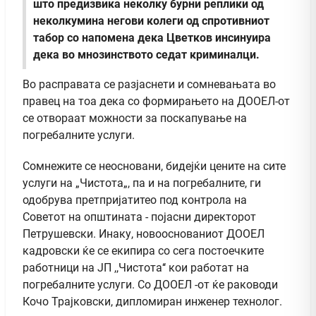
што предизвика неколку бурни реплики од
неколкумина негови колеги од спротивниот
табор со напомена дека Цветков инсинуира
дека во мнозинството седат криминалци.
Во расправата се разјаснети и сомневањата во
правец на тоа дека со формирањето на ДООЕЛ-от
се отвораат можности за поскапување на
погребалните услуги.
Сомнежите се неосновани, бидејќи цените на сите
услуги на „Чистота„, па и на погребалните, ги
одобрува претпријатитео под контрола на
Советот на општината - појасни директорот
Петрушевски. Инаку, новооснованиот ДООЕЛ
кадровски ќе се екипира со сега постоечките
работници на ЈП ,,Чистота‘‘ кои работат на
погребалните услуги. Со ДООЕЛ -от ќе раководи
Кочо Трајковски, дипломиран инженер технолог.