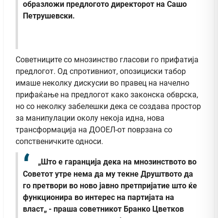
образложи предлогото директорот на Сашо
Петрушевски.
Советниците со мнозинство гласови го прифатија
предлогот. Од спротивниот, опозициски табор
имаше неколку дискусии во правец на начелно
прифаќање на предлогот како законска обврска,
но со неколку забелешки дека се создава простор
за манипулации околу некоја идна, нова
трансформација на ДООЕЛ-от поврзана со
сопственичките односи.
„Што е гаранција дека на мнозинството во
Советот утре нема да му текне Друштвото да
го претвори во ново јавно претпријатие што ќе
функционира во интерес на партијата на
власт„ - праша советникот Бранко Цветков