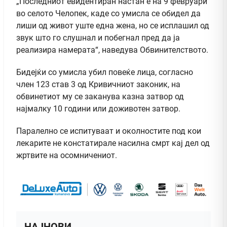
„Последниот евидентиран настан е на 9 февруари
во селото Челопек, каде со умисла се обидел да
лиши од живот уште една жена, но се исплашил од
звук што го слушнал и побегнал пред да ја
реализира намерата“, наведува Обвинителството.
Бидејќи со умисла убил повеќе лица, согласно
член 123 став 3 од Кривичниот законик, на
обвинетиот му се заканува казна затвор од
најмалку 10 години или доживотен затвор.
Паралелно се испитуваат и околностите под кои
лекарите не констатирале насилна смрт кај дел од
жртвите на осомничениот.
НАЈНОВИ