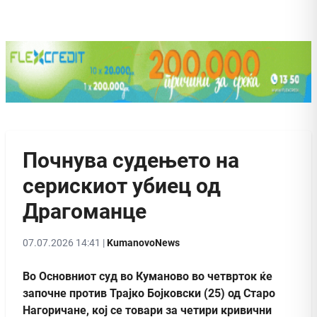
Почнува судењето на
серискиот убиец од
Драгоманце
07.07.2026 14:41 |
KumanovoNews
Во Основниот суд во Куманово во четврток ќе
започне против Трајко Бојковски (25) од Старо
Нагоричане, кој се товари за четири кривични