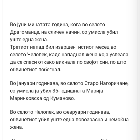
Во јуни минатата година, кога во селото
Драгоманце, на сличен начин, со умисла убил
уште една жена.
Третиот напад бил извршен истиот месец во
селото Челопек, каде нападнал жена која успеала
да се спаси откако викнала по својот син, по што
обвинетиот побегнал.
Во јануари годинава, во селото Старо Нагоричане,
со умисла ја убил 35-годишната Марија
Маринковска од Куманово.
Во селото Челопек, во февруари годинава,
обвинетиот убил уште една повозрасна и немоќна
жена.