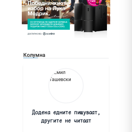
Колумна
Додека едните пишуваат,
другите не читаат