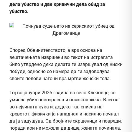
дела убиство и две кривични дела обид за
убиство.
Според Обвинителството, а врз основа на
вештачењата извршени во текот на истрагата
било утврдено дека делата ги извршувал од ниски
побуди, односно со намера да ги задоволува
своите полови нагони врз мртви женски тела.
Тој во јануари 2025 година во село Клечовце, со
умисла убил повозрасна и немоќна жена. Влегол
во нејзината куќа и, додека таа спиела на
креветот, физички ја нападнал и насилно почнал
да ја задушува. Од бројните скршеници и повреди,
поради кои не можела да дише, жената починала.